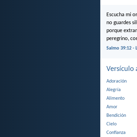
Escucha mi or
no guardes si
porque extranj
peregrino, co
Salmo 39:12 - 
Versículo a
Adoración
Alegría
Alimento
Amor
Bendición
Cielo
Confianza