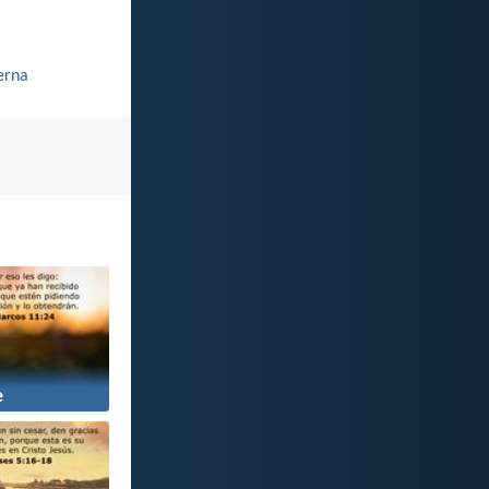
erna
e