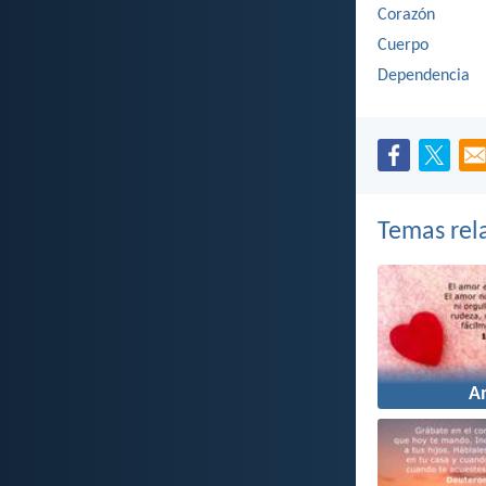
Corazón
Cuerpo
Dependencia
Temas rel
A