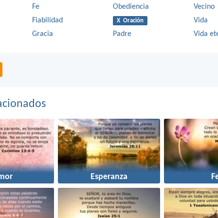
Fe
Obediencia
Vecino
Fiabilidad
Vida
X Oración
Gracia
Padre
Vida et
acionados
mor
Esperanza
F