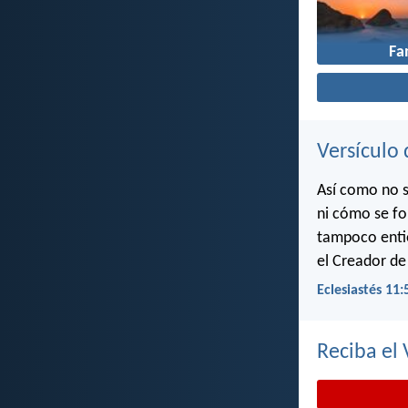
Fa
Versículo 
Así como no s
ni cómo se fo
tampoco entie
el Creador de
Eclesiastés 11:
Reciba el 