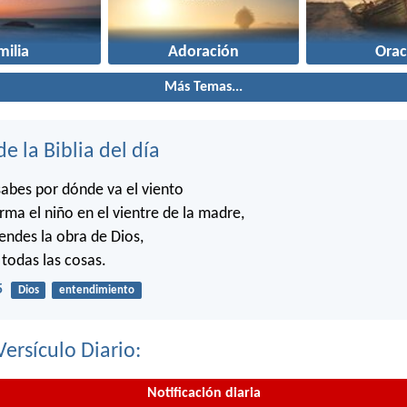
milia
Adoración
Orac
Más Temas...
de la Biblia del día
abes por dónde va el viento
rma el niño en el vientre de la madre,
ndes la obra de Dios,
 todas las cosas.
5
Dios
entendimiento
Versículo Diario:
Notificación diaria