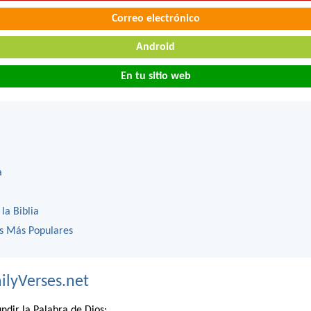
Correo electrónico
Android
En tu sitio web
a
 la Biblia
os Más Populares
ilyVerses.net
ndir la Palabra de Dios: