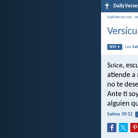
DailyVerse
DailyVerses.net
›
Ve
Versícu
Lea
Sa
NVI
S
eñor
, esc
atiende a
no te dese
Ante ti so
alguien q
Salmo 39:12