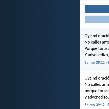
Oye mi oració
No calles ant
Porque forast
Y advenedizo
Salmo 39:12 -
Oye mi oració
No calles ant
porque forast
y advenedizo
Salmo 39:12 -