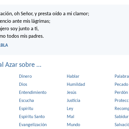
ación, oh Señor, y presta oído a mi clamor;
lencio ante mis lágrimas;
ero soy junto a ti,
mo todos mis padres.
LBLA
l Azar sobre ...
Dinero
Hablar
Palabra
Dios
Humildad
Pecado
Entendimiento
Jesús
Perdón
Escucha
Justicia
Protecc
Espíritu
Ley
Recomp
Espíritu Santo
Mal
Sabidur
Evangelización
Mundo
Salvaci