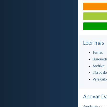
Leer más
Temas
Búsqued
Archivo
Libros de
Versícul
Apoyar Da
Ayúdame
a difu