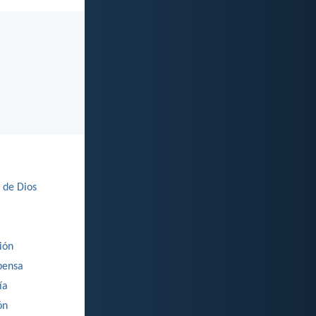
 de Dios
ión
ensa
ía
ón