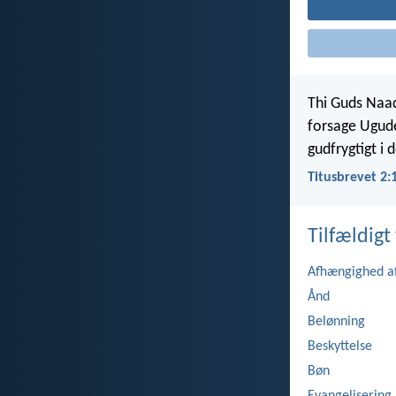
Thi Guds Naad
forsage Ugude
gudfrygtigt i
Titusbrevet 2:
Tilfældigt 
Afhængighed a
Ånd
Belønning
Beskyttelse
Bøn