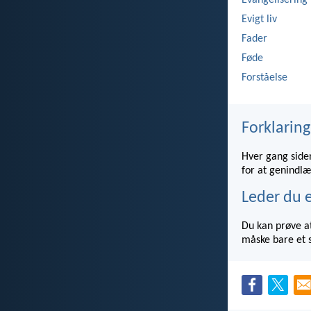
Evangelisering
Evigt liv
Fader
Føde
Forståelse
Forklaring
Hver gang siden
for at genindlæ
Leder du e
Du kan prøve at
måske bare et s