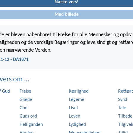
Næste vers!
Med billede
e er bleven aabenbaret til Frelse for alle Mennesker og opdrag
ligheden og de verdslige Begæringer og leve sindigt og retfær
 den nærværende Verden.
11-12 - DA1871
vers om ...
f Gud
Frelse
Kærlighed
Retfær
Glæde
Legeme
Synd
Gud
Livet
Tale
Guds ord
Loven
Tilbede
Helligånden
Lydighed
Tilgivel