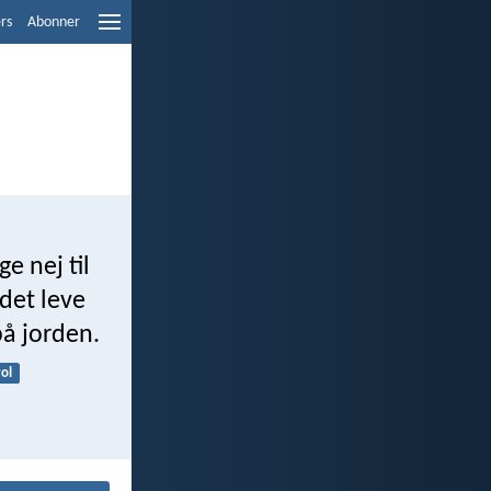
ers
Abonner
e nej til
edet leve
på jorden.
ol