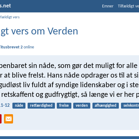
s.net
Emner
Tilfældigt v
lfældigt vers
igt vers om Verden
Titusbrevet 2
online
enbaret sin nåde, som gør det muligt for alle
at blive frelst. Hans nåde opdrager os til at sig
 gudløst liv fuldt af syndige lidenskaber og i st
, retskaffent og gudfrygtigt, så længe vi er her 
11-12
nåde
retfærdighed
frelse
verden
afhængighed
selvkontr