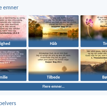
e emner
lighed
Håb
Tr
milie
Tilbede
Bø
Flere emner...
belvers