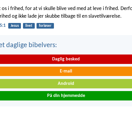
 os i frihed, for at vi skulle blive ved med at leve i frihed. Derfo
frihed og ikke lade jer skubbe tilbage til en slavetilværelse.
5:1
Jesus
livet
forløser
t daglige bibelvers:
Daglig besked
E-mail
Android
På din hjemmeside