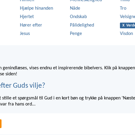
Himlen
Menneskelighed
Tillid
Hjælpe hinanden
Nåde
Tro
Hjertet
Ondskab
Velsign
Hører efter
Pålidelighed
X Verd
Jesus
Penge
Visdon
 genindlæses, vises endnu et inspirerende bibelvers. Klik på knappen
se siden!
fter Guds vilje?
 stille et spørgsmål til Gud i en kort bøn og trykke på knappen 'Næste
var fra hans ord...