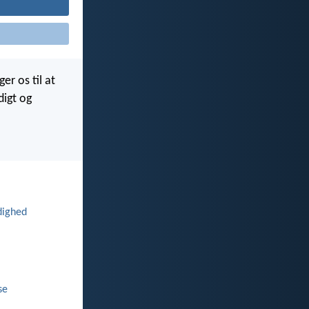
er os til at
digt og
dighed
se