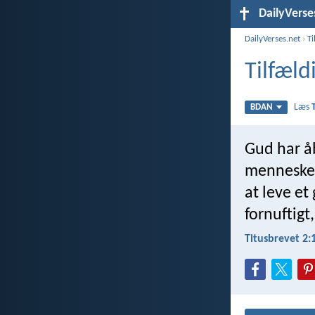
DailyVerse
DailyVerses.net
›
Ti
Tilfæld
Læs
BDAN
Gud har åb
mennesker 
at leve et
fornuftigt
Titusbrevet 2: