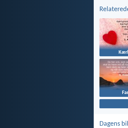
Relatered
Kær
Fa
Dagens bi