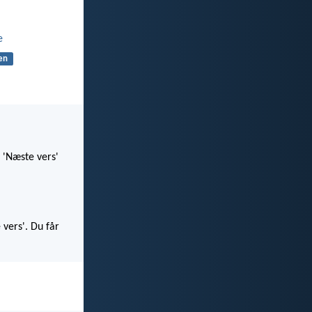
e
en
 'Næste vers'
 vers'. Du får