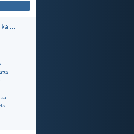
ka ...
o
atšo
e
etšo
elo