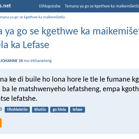
s.net
Dihlogotaba
Temana ya go se kgethwe ka maikemišetš
emana ya go se kgethwe ka maikemišetšo
 ya go se kgethwe ka maikemišet
la ka Lefase
a
JOHANNE 16
mo inthaneteng
na ke di buile ho lona hore le tle le fumane k
la ba le matshwenyeho lefatsheng, empa kgoth
tse lefatshe.
3
tlhohleletšo
khutšo
go hlola
lefase