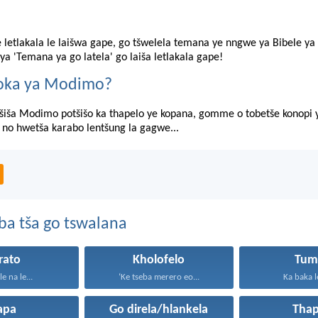
 letlakala le laišwa gape, go tšwelela temana ye nngwe ya Bibele ya 
ya 'Temana ya go latela' go laiša letlakala gape!
toka ya Modimo?
tšiša Modimo potšišo ka thapelo ye kopana, gomme o tobetše konopi
a no hwetša karabo lentšung la gagwe...
ba tša go tswalana
rato
Kholofelo
Tum
le na le...
‘Ke tseba merero eo...
Ka baka le
apa
Go direla/hlankela
Thap