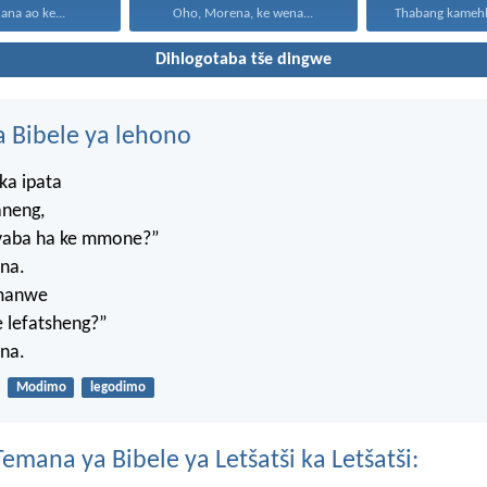
na ao ke...
Oho, Morena, ke wena...
Dihlogotaba tše dingwe
 Bibele ya lehono
ka ipata
aneng,
, yaba ha ke mmone?”
na.
umanwe
 lefatsheng?”
na.
Modimo
legodimo
mana ya Bibele ya Letšatši ka Letšatši: