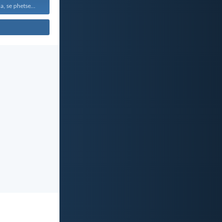
Thabang kamehla, se phetseng...