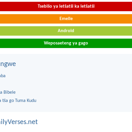
Tsebišo ya letšatši ka letšatši
Emeile
Android
Weposaeteng ya gago
dingwe
aba
a Bibele
 tša go Tuma Kudu
ilyVerses.net