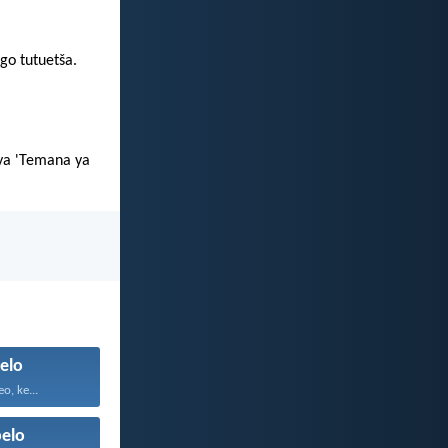
go tutuetša.
 ya 'Temana ya
elo
o, ke...
elo