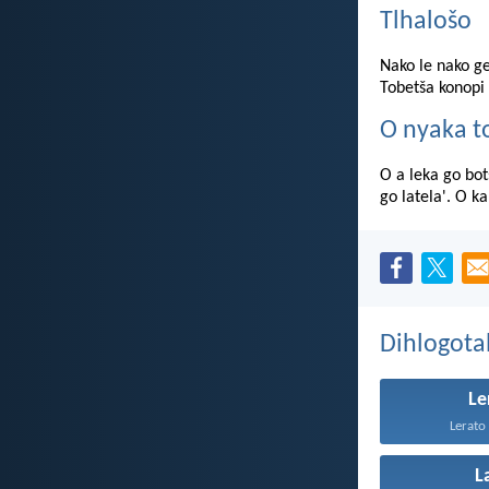
Tlhalošo
Nako le nako ge
Tobetša konopi 
O nyaka 
O a leka go bo
go latela'. O k
Dihlogota
Le
Lerato 
L