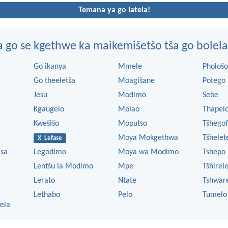
Temana ya go latela!
go se kgethwe ka maikemišetšo tša go bolela 
Go ikanya
Mmele
Phološo
Go theeletša
Moagišane
Potego
Jesu
Modimo
Sebe
Kgaugelo
Molao
Thapel
Kwešišo
Moputso
Tšhegof
Moya Mokgethwa
Tšhelet
X Lefase
 sa
Legodimo
Moya wa Modimo
Tshepo
Lentšu la Modimo
Mpe
Tšhirel
Lerato
Ntate
Tshwar
Lethabo
Pelo
Tumelo
ela