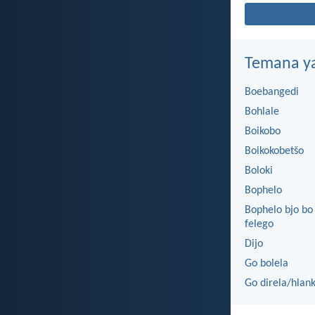
Temana ya 
Boebangedi
Bohlale
Boikobo
Boikokobetšo
Boloki
Bophelo
Bophelo bjo bo
felego
Dijo
Go bolela
Go direla/hlank