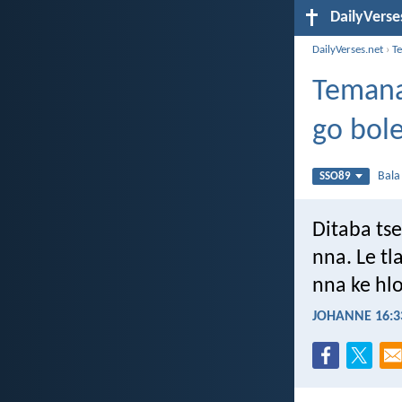
DailyVerse
DailyVerses.net
›
T
Temana
go bole
Bal
SSO89
Ditaba tse
nna. Le t
nna ke hlo
JOHANNE 16:3