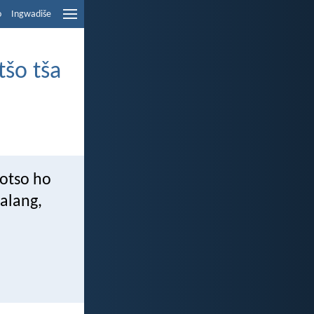
o
Ingwadiše
šo tša
gotso ho
alang,