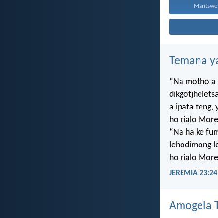
Mantswe a
Temana ya
“Na motho a 
dikgotjhelets
a ipata teng
ho rialo More
“Na ha ke f
lehodimong le
ho rialo More
JEREMIA 23:24
Amogela Te