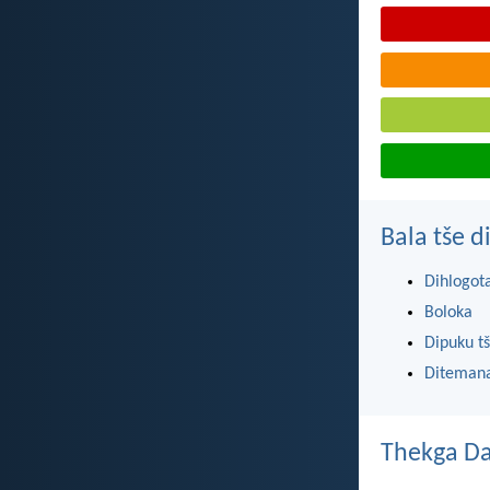
Bala tše 
Dihlogot
Boloka
Dipuku tš
Ditemana
Thekga Da