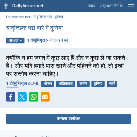
DailyVerses.net
विषय
सदस्यता लेने के
DailyVerses.net
›
यादृच्छिक पद्य
›
दुनिया
यादृच्छिक पद्य बारे में दुनिया
1 तीमुथियुस 6
ऑनलाइन पढ़ें
HHBD
क्योंकि न हम जगत में कुछ लाए हैं और न कुछ ले जा सकते
हैं। और यदि हमारे पास खाने और पहिनने को हो, तो इन्हीं
पर सन्तोष करना चाहिए।
1 तीमुथियुस 6:7-8
भोजन
भौतिकवाद
संतोष
दुनिया
स्वर्ग
कपड़े
अगला श्लोक!