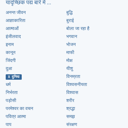
यादृच्छिक पद्य बारे में ...
अनन्त जीवन
बुद्धि
आज्ञाकारिता
बुराई
आत्माओं
बोला जा रहा है
इंजीलवाद
भगवान
इनाम
भोजन
कानून
माफी
जिंदगी
मोक्ष
दुआ
यीशु
विनम्रता
X दुनिया
धर्म
विश्वसनीयता
निर्भरता
विश्वास
पड़ोसी
शरीर
परमेश्वर का वचन
श्रद्धा
पवित्र आत्मा
समझ
पाप
संरक्षण