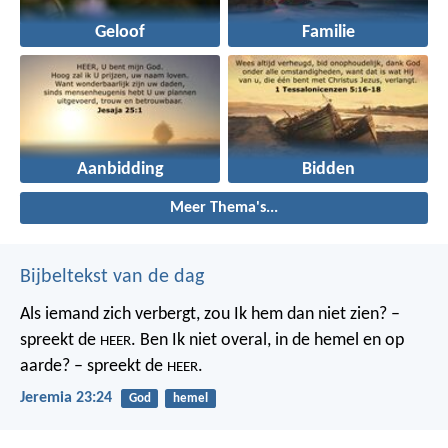
Geloof
Familie
Aanbidding
Bidden
Meer Thema's...
Bijbeltekst van de dag
Als iemand zich verbergt,
zou Ik hem dan niet zien? –
spreekt de
.
Ben Ik niet overal,
in de hemel en op
HEER
aarde? – spreekt de
.
HEER
Jeremia 23:24
God
hemel