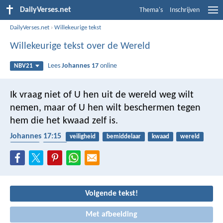
DailyVerses.net
Thema's
Inschrijven
DailyVerses.net
›
Willekeurige tekst
Willekeurige tekst over de Wereld
Lees
Johannes 17
online
NBV21
Ik vraag niet of U hen uit de wereld weg wilt
nemen, maar of U hen wilt beschermen tegen
hem die het kwaad zelf is.
Johannes 17:15
veiligheid
bemiddelaar
kwaad
wereld
afgoden
duivel
Volgende tekst!
Met afbeelding