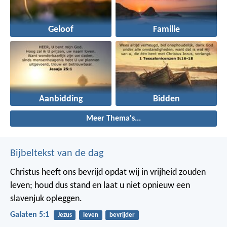
Geloof
Familie
Aanbidding
Bidden
Meer Thema's...
Bijbeltekst van de dag
Christus heeft ons bevrijd opdat wij in vrijheid zouden
leven; houd dus stand en laat u niet opnieuw een
slavenjuk opleggen.
Galaten 5:1
Jezus
leven
bevrijder