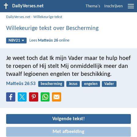
DailyVerses.net
Thema's
Inschrijven
DailyVerses.net
›
Willekeurige tekst
Willekeurige tekst over Bescherming
Lees
Matteüs 26
online
NBV21
Je weet toch dat Ik mijn Vader maar te hulp hoef
te roepen of Hij stelt Mij onmiddellijk meer dan
twaalf legioenen engelen ter beschikking.
Matteüs 26:53
bescherming
Jezus
engelen
Vader
Volgende tekst!
Met afbeelding