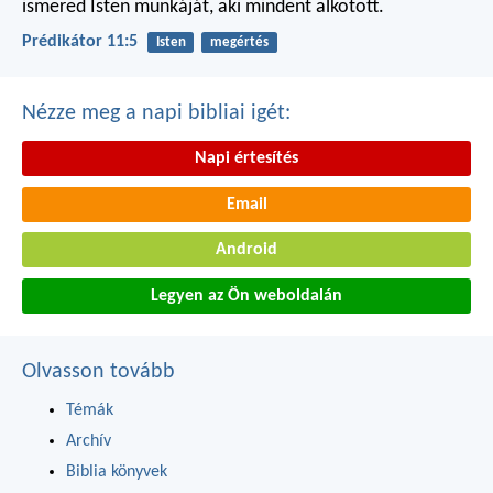
ismered Isten munkáját,
aki mindent alkotott.
Prédikátor 11:5
Isten
megértés
Nézze meg a napi bibliai igét:
Napi értesítés
Email
Android
Legyen az Ön weboldalán
Olvasson tovább
Témák
Archív
Biblia könyvek