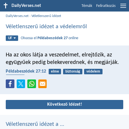
DailyVerses.net
Témák
Feliratkozás
DailyVerses.net
›
Véletlenszerű idézet
Véletlenszerű idézet a védelemről
Olvassa el
Példabeszédek 27
online
UF
Ha az okos látja a veszedelmet, elrejtőzik,
az
együgyűek pedig belekeverednek, és megjárják.
Példabeszédek 27:12
elme
biztonság
védelem
büntetés
Következő idézet!
Véletlenszerű idézet a ...