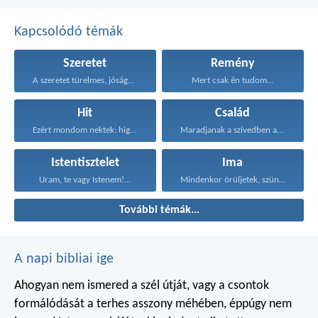
Kapcsolódó témák
Szeretet
Remény
A szeretet türelmes, jóságos...
Mert csak én tudom...
Hit
Család
Ezért mondom nektek: higgyétek...
Maradjanak a szívedben azok...
Istentisztelet
Ima
Uram, te vagy Istenem!...
Mindenkor örüljetek, szüntelenül imádkozzatok...
További témák...
A napi bibliai ige
Ahogyan nem ismered a szél útját,
vagy a csontok
formálódását
a terhes asszony méhében,
éppúgy nem