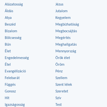
Alázatosság
Jézus
Áldás
Jutalom
Atya
Kegyelem
Beszéd
Megbízhatóság
Bizalom
Megbocsájtás
Bölcsesség
Megértés
Bűn
Meghallgatás
Élet
Mennyország
Engedelmesség
Örök élet
Étel
Öröm
Evangélizáció
Pénz
Felebarát
Szellem
Függés
Szent lélek
Gonosz
Szeretet
Hit
Szív
Igazságosság
Test