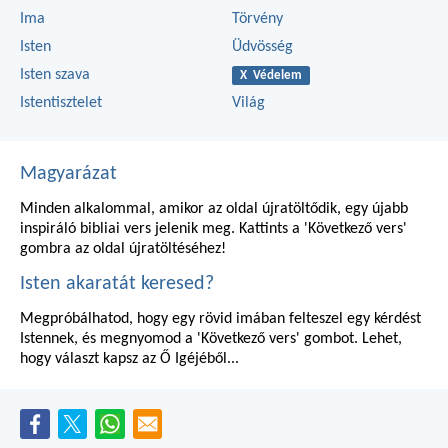
Ima
Törvény
Isten
Üdvösség
Isten szava
X Védelem
Istentisztelet
Világ
Magyarázat
Minden alkalommal, amikor az oldal újratöltődik, egy újabb
inspiráló bibliai vers jelenik meg. Kattints a 'Következő vers'
gombra az oldal újratöltéséhez!
Isten akaratát keresed?
Megpróbálhatod, hogy egy rövid imában felteszel egy kérdést
Istennek, és megnyomod a 'Következő vers' gombot. Lehet,
hogy választ kapsz az Ő Igéjéből...