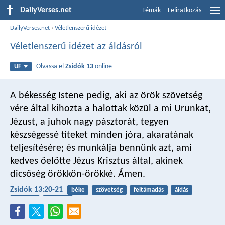
DailyVerses.net
Témák
Feliratkozás
DailyVerses.net
›
Véletlenszerű idézet
Véletlenszerű idézet az áldásról
Olvassa el
Zsidók 13
online
UF
A békesség Istene pedig, aki az örök szövetség
vére által kihozta a halottak közül a mi Urunkat,
Jézust, a juhok nagy pásztorát, tegyen
készségessé titeket minden jóra, akaratának
teljesítésére; és munkálja bennünk azt, ami
kedves őelőtte Jézus Krisztus által, akinek
dicsőség örökkön-örökké. Ámen.
Zsidók 13:20-21
béke
szövetség
feltámadás
áldás
törvény
követve