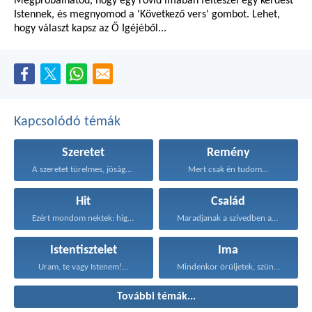
Megpróbálhatod, hogy egy rövid imában felteszel egy kérdést
Istennek, és megnyomod a 'Következő vers' gombot. Lehet,
hogy választ kapsz az Ő Igéjéből...
Kapcsolódó témák
Szeretet
Remény
A szeretet türelmes, jóságos...
Mert csak én tudom...
Hit
Család
Ezért mondom nektek: higgyétek...
Maradjanak a szívedben azok...
Istentisztelet
Ima
Uram, te vagy Istenem!...
Mindenkor örüljetek, szüntelenül imádkozzatok...
További témák...