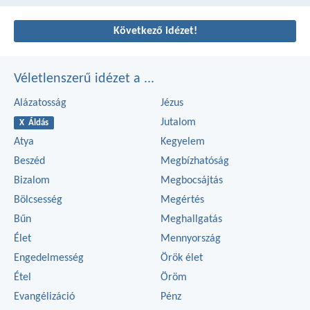
Következő idézet!
Véletlenszerű idézet a ...
Alázatosság
Jézus
Jutalom
X Áldás
Atya
Kegyelem
Beszéd
Megbízhatóság
Bizalom
Megbocsájtás
Bölcsesség
Megértés
Bűn
Meghallgatás
Élet
Mennyország
Engedelmesség
Örök élet
Étel
Öröm
Evangélizáció
Pénz