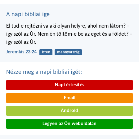
A napi bibliai ige
El tud-e rejtőzni valaki
olyan helyre, ahol nem látom?
–
így szól az Úr.
Nem én töltöm-e be
az eget és a földet?
–
így szól az Úr.
Jeremiás 23:24
Isten
mennyország
Nézze meg a napi bibliai igét:
Napi értesítés
Email
Android
Legyen az Ön weboldalán