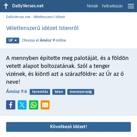
DailyVerses.net
Témák
Feliratkozás
DailyVerses.net
›
Véletlenszerű idézet
Véletlenszerű idézet Istenről
Olvassa el
Ámósz 9
online
UF
A mennyben építette meg palotáját,
és a földön
vetett alapot boltozatának.
Szól a tenger
vizének,
és kiönti azt a szárazföldre:
az Úr az ő
neve!
Ámósz 9:6
teremtés
Isten
mennyország
Következő idézet!