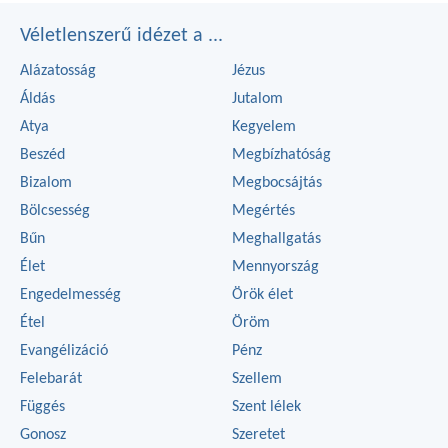
Véletlenszerű idézet a ...
Alázatosság
Jézus
Áldás
Jutalom
Atya
Kegyelem
Beszéd
Megbízhatóság
Bizalom
Megbocsájtás
Bölcsesség
Megértés
Bűn
Meghallgatás
Élet
Mennyország
Engedelmesség
Örök élet
Étel
Öröm
Evangélizáció
Pénz
Felebarát
Szellem
Függés
Szent lélek
Gonosz
Szeretet