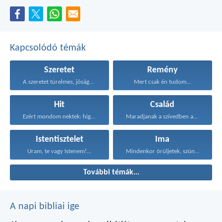
Kapcsolódó témák
Szeretet
Remény
A szeretet türelmes, jóságos...
Mert csak én tudom...
Hit
Család
Ezért mondom nektek: higgyétek...
Maradjanak a szívedben azok...
Istentisztelet
Ima
Uram, te vagy Istenem!...
Mindenkor örüljetek, szüntelenül imádkozzatok...
További témák...
A napi bibliai ige