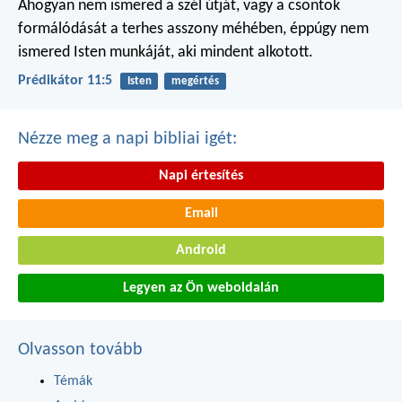
Ahogyan nem ismered a szél útját,
vagy a csontok
formálódását
a terhes asszony méhében,
éppúgy nem
ismered Isten munkáját,
aki mindent alkotott.
Prédikátor 11:5
Isten
megértés
Nézze meg a napi bibliai igét:
Napi értesítés
Email
Android
Legyen az Ön weboldalán
Olvasson tovább
Témák