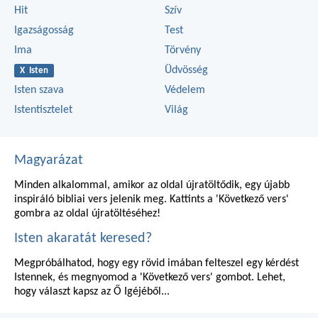
Hit
Szív
Igazságosság
Test
Ima
Törvény
Üdvösség
X Isten
Isten szava
Védelem
Istentisztelet
Világ
Magyarázat
Minden alkalommal, amikor az oldal újratöltődik, egy újabb
inspiráló bibliai vers jelenik meg. Kattints a 'Következő vers'
gombra az oldal újratöltéséhez!
Isten akaratát keresed?
Megpróbálhatod, hogy egy rövid imában felteszel egy kérdést
Istennek, és megnyomod a 'Következő vers' gombot. Lehet,
hogy választ kapsz az Ő Igéjéből...