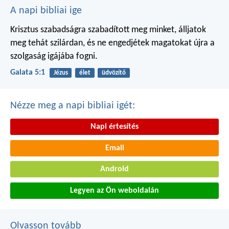
A napi bibliai ige
Krisztus szabadságra szabadított meg minket, álljatok
meg tehát szilárdan, és ne engedjétek magatokat újra a
szolgaság igájába fogni.
Galata 5:1
Jézus
élet
üdvözítő
Nézze meg a napi bibliai igét:
Napi értesítés
Email
Android
Legyen az Ön weboldalán
Olvasson tovább