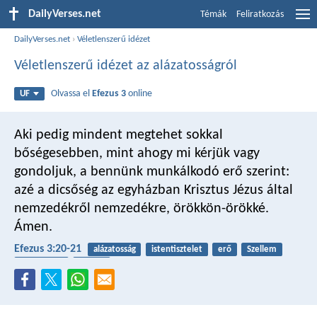
DailyVerses.net
Témák
Feliratkozás
DailyVerses.net
›
Véletlenszerű idézet
Véletlenszerű idézet az alázatosságról
Olvassa el
Efezus 3
online
UF
Aki pedig mindent megtehet sokkal
bőségesebben, mint ahogy mi kérjük vagy
gondoljuk, a bennünk munkálkodó erő szerint:
azé a dicsőség az egyházban Krisztus Jézus által
nemzedékről nemzedékre, örökkön-örökké.
Ámen.
Efezus 3:20-21
alázatosság
istentisztelet
erő
Szellem
gondolatok
egyház