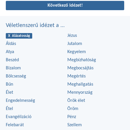
Következő idézet!
Véletlenszerű idézet a ...
Jézus
X Alázatosság
Áldás
Jutalom
Atya
Kegyelem
Beszéd
Megbízhatóság
Bizalom
Megbocsájtás
Bölcsesség
Megértés
Bűn
Meghallgatás
Élet
Mennyország
Engedelmesség
Örök élet
Étel
Öröm
Evangélizáció
Pénz
Felebarát
Szellem