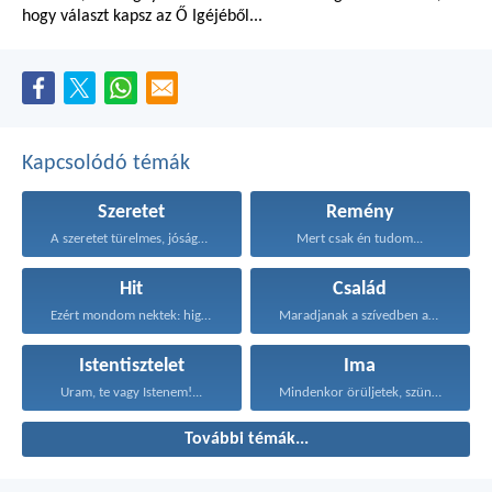
hogy választ kapsz az Ő Igéjéből...
Kapcsolódó témák
Szeretet
Remény
A szeretet türelmes, jóságos...
Mert csak én tudom...
Hit
Család
Ezért mondom nektek: higgyétek...
Maradjanak a szívedben azok...
Istentisztelet
Ima
Uram, te vagy Istenem!...
Mindenkor örüljetek, szüntelenül imádkozzatok...
További témák...