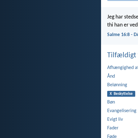
Jeg har steds
thi han er ved
Salme 16:8 - 
Tilfældigt 
Afhængighed a
Ånd
Belønning
X Beskyttelse
Bøn
Evangelisering
Evigt liv
Fader
Føde