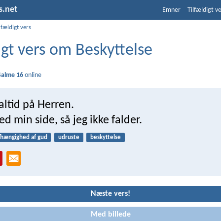
s.net
Emner
Tilfældigt v
lfældigt vers
igt vers om Beskyttelse
Salme 16
online
 altid på Herren.
ed min side, så jeg ikke falder.
fhængighed af gud
udruste
beskyttelse
Næste vers!
Med billede