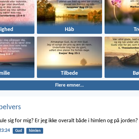
lighed
Håb
Tr
milie
Tilbede
Bø
Flere emner...
belvers
le sig for mig? Er jeg ikke overalt både i himlen og på jorden?
23:24
Gud
himlen