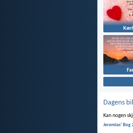
Kær
Fa
Dagens bi
Kan nogen skju
Jeremiasʼ Bog 