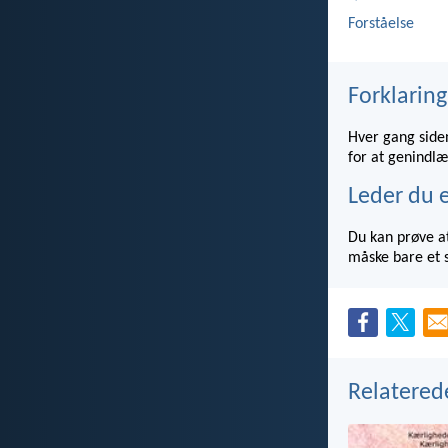
Forståelse
Forklaring
Hver gang siden
for at genindlæ
Leder du e
Du kan prøve at
måske bare et s
Relatered