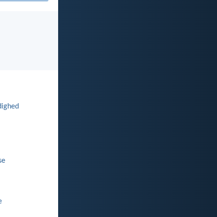
dighed
se
e