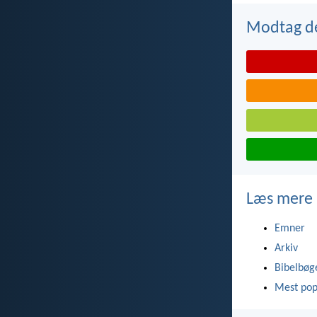
Modtag de
Læs mere
Emner
Arkiv
Bibelbøg
Mest pop