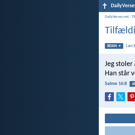
DailyVerse
DailyVerses.net
›
Ti
Tilfæld
Læs
BDAN
Jeg stoler
Han står v
Salme 16:8
a