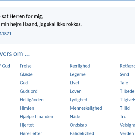
e sat Herren for mig;
 min højre Haand, jeg skal ikke rokkes.
DA1871
vers om ...
f Gud
Frelse
Kærlighed
Retfær
Glæde
Legeme
Synd
Gud
Livet
Tale
Guds ord
Loven
Tilbede
Helligånden
Lydighed
Tilgivel
Himlen
Menneskelighed
Tillid
Hjælpe hinanden
Nåde
Tro
Hjertet
Ondskab
Velsign
Hører efter
Pålidelighed
Verden