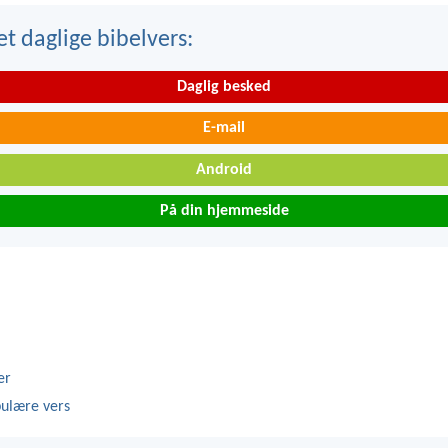
t daglige bibelvers:
Daglig besked
E-mail
Android
På din hjemmeside
er
ulære vers