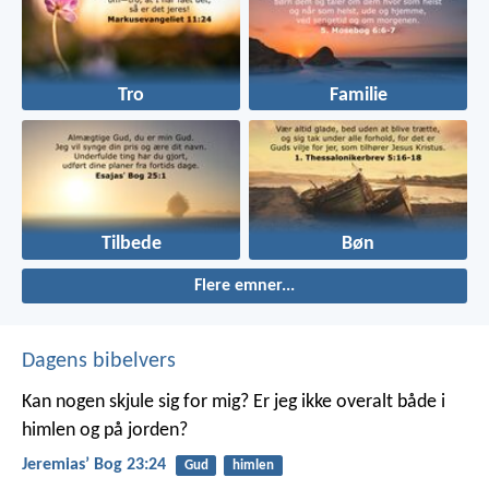
Tro
Familie
Tilbede
Bøn
Flere emner...
Dagens bibelvers
Kan nogen skjule sig for mig? Er jeg ikke overalt både i
himlen og på jorden?
Jeremiasʼ Bog 23:24
Gud
himlen