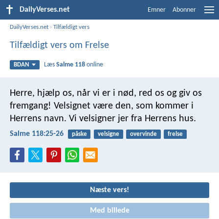
DailyVerses.net
Emner
Abonner
DailyVerses.net
›
Tilfældigt vers
Tilfældigt vers om Frelse
Læs
Salme 118
online
BDAN
Herre, hjælp os, når vi er i nød,
red os og giv os
fremgang!
Velsignet være den, som kommer i
Herrens navn.
Vi velsigner jer fra Herrens hus.
Salme 118:25-26
påske
velsigne
overvinde
frelse
Næste vers!
Med billede