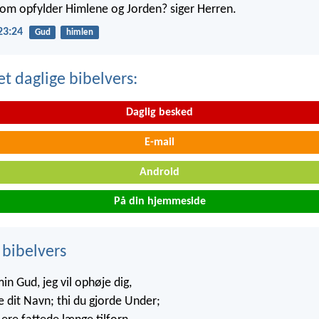
 som opfylder Himlene og Jorden? siger Herren.
23:24
Gud
himlen
t daglige bibelvers:
Daglig besked
E-mail
Android
På din hjemmeside
 bibelvers
in Gud, jeg vil ophøje dig,
e dit Navn; thi du gjorde Under;