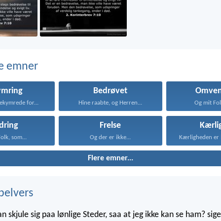
e emner
ymring
Bedrøvet
Omven
ekymrede for...
Hine raabte, og Herren...
Og mit Fol
dring
Frelse
Kærli
olk, som...
Og der er ikke...
Flere emner...
belvers
skjule sig paa lønlige Steder, saa at jeg ikke kan se ham? sige