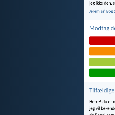
jeg ikke den,
Jeremiasʼ Bog 
Modtag de
Tilfældige
Herre! du er m
jeg vil bekend