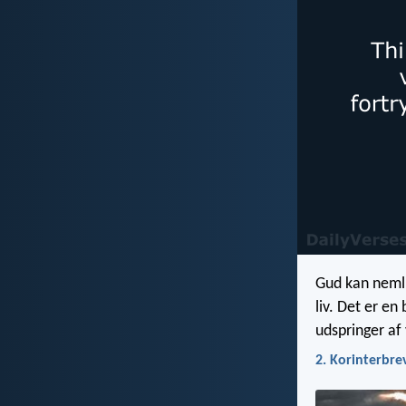
Gud kan nemli
liv. Det er e
udspringer af 
2. Korinterbre