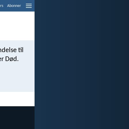
ers
Abonner
delse til
er Død.