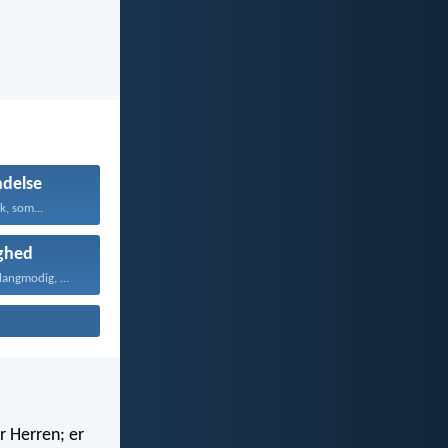
delse
k, som...
ghed
Kærligheden er langmodig, er...
r Herren; er