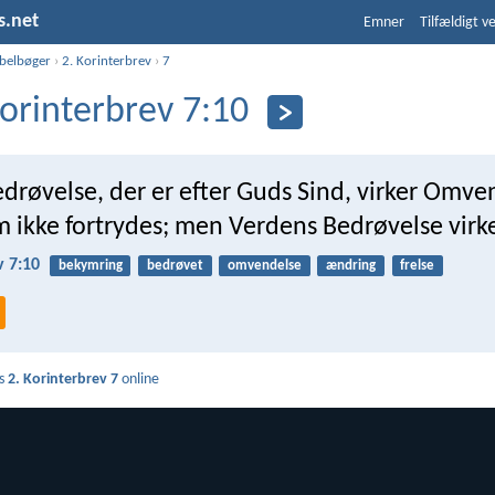
s.net
Emner
Tilfældigt v
ibelbøger
›
2. Korinterbrev
›
7
Korinterbrev 7:10
drøvelse, der er efter Guds Sind, virker Omven
m ikke fortrydes; men Verdens Bedrøvelse virk
v 7:10
bekymring
bedrøvet
omvendelse
ændring
frelse
s
2. Korinterbrev 7
online