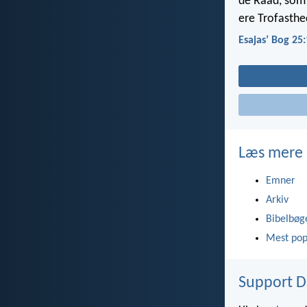
de Raad, som 
ere Trofasthe
Esajasʼ Bog 25:
Læs mere
Emner
Arkiv
Bibelbøg
Mest pop
Support D