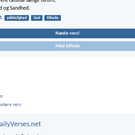
ere fattede længe tilforn,
d og Sandhed.
1
pålidelighed
Gud
tilbede
Næste vers!
Med billede
er
ulære vers
ailyVerses.net