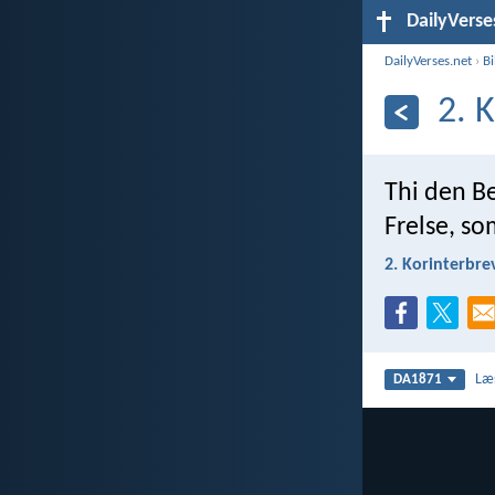
DailyVerse
DailyVerses.net
›
B
2. 
Thi den Be
Frelse, so
2. Korinterbre
Læ
DA1871