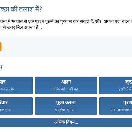
्छा की तलाश में?
्थना में भगवान से एक प्रश्न पूछने का प्रयास कर सकते हैं, और 'अगला पद' बटन 
े उत्तर मिल सकता है...
य
्यार
आशा
श्रद
वन्त है, और...
क्योंकि यहोवा की यह...
इसलिये मैं 
िवार
पूजा करना
प्रार
्ञाएं जो...
हे यहोवा, तू मेरा...
सदा आनन्दित रह
अधिक विषय...