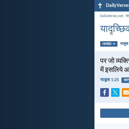
DailyVerse
DailyVerses.net
›
या
यादृच्छिक
याकूब
HHBD
पर जो व्यक्त
में इसलिये 
याकूब 1:25
कान