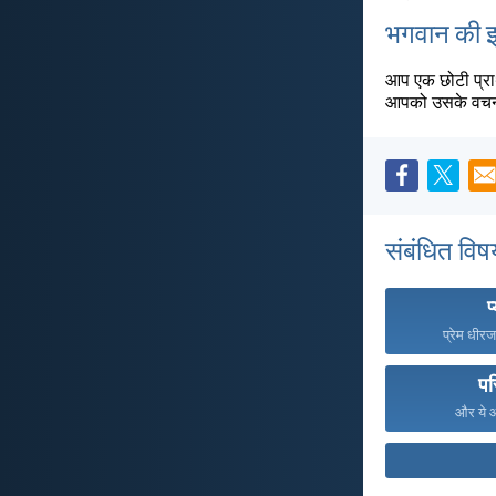
भगवान की इच
आप एक छोटी प्रार
आपको उसके वचन स
संबंधित विष
प
प्रेम धीरज
पर
और ये आज