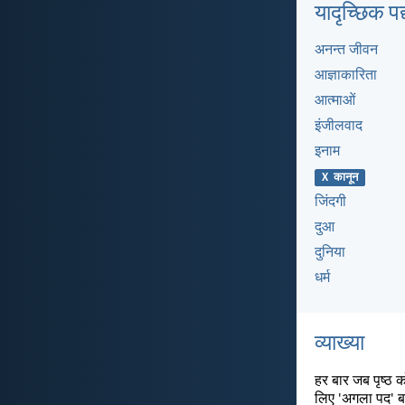
यादृच्छिक पद्य
अनन्त जीवन
आज्ञाकारिता
आत्माओं
इंजीलवाद
इनाम
X कानून
जिंदगी
दुआ
दुनिया
धर्म
व्याख्या
हर बार जब पृष्ठ 
लिए 'अगला पद' ब