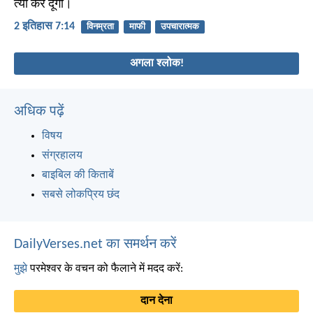
त्यों कर दूंगा।
2 इतिहास 7:14
विनम्रता
माफी
उपचारात्मक
अगला श्लोक!
अधिक पढ़ें
विषय
संग्रहालय
बाइबिल की किताबें
सबसे लोकप्रिय छंद
DailyVerses.net का समर्थन करें
मुझे
परमेश्वर के वचन को फैलाने में मदद करें:
दान देना