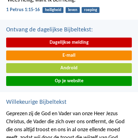
‘Wees heilig, want Ik ben heilig.’
1 Petrus 1:15-16
heiligheid
leven
roeping
Ontvang de dagelijkse Bijbeltekst:
Dagelijkse melding
E-mail
Android
Op je website
Willekeurige Bijbeltekst
Geprezen zij de God en Vader van onze Heer Jezus
Christus, de Vader die zich over ons ontfermt, de God
die ons altijd troost en ons in al onze ellende moed
geeft, zodat wij door de troost die wijzelf van God