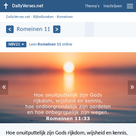
DailyVerses.net
Thema's
Inschrijven
DailyVerses.net
›
Bijbelboeken
›
Romeinen
Romeinen 11
Lees
Romeinen 11
online
NBV21
«
»
Hoe onuitputtelijk zijn Gods rijkdom, wijsheid en kennis,