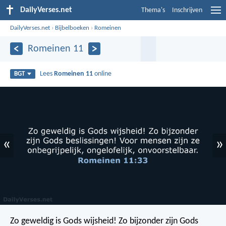
DailyVerses.net
Thema's
Inschrijven
DailyVerses.net
›
Bijbelboeken
›
Romeinen
Romeinen 11
Lees
Romeinen 11
online
BGT
«
»
Zo geweldig is Gods wijsheid! Zo bijzonder zijn Gods