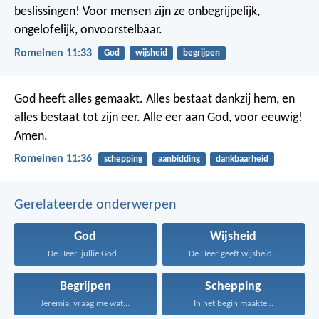
beslissingen! Voor mensen zijn ze onbegrijpelijk,
ongelofelijk, onvoorstelbaar.
Romeinen 11:33
God
wijsheid
begrijpen
God heeft alles gemaakt. Alles bestaat dankzij hem, en
alles bestaat tot zijn eer. Alle eer aan God, voor eeuwig!
Amen.
Romeinen 11:36
schepping
aanbidding
dankbaarheid
Gerelateerde onderwerpen
God
Wijsheid
De Heer, jullie God...
De Heer geeft wijsheid...
Begrijpen
Schepping
Jeremia, vraag me wat...
In het begin maakte...