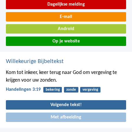
Dagelijkse melding
E-mail
Android
Op je website
Willekeurige Bijbeltekst
Kom tot inkeer, keer terug naar God om vergeving te
krijgen voor uw zonden.
Handelingen 3:19
bekering
zonde
vergeving
Volgende tekst!
Met afbeelding