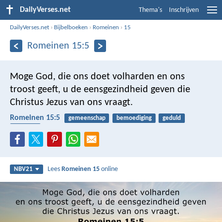
DailyVerses.net
Thema's
Inschrijven
DailyVerses.net
›
Bijbelboeken
›
Romeinen
›
15
Romeinen 15:5
Moge God, die ons doet volharden en ons
troost geeft, u de eensgezindheid geven die
Christus Jezus van ons vraagt.
Romeinen 15:5
gemeenschap
bemoediging
geduld
trooster
Lees
Romeinen 15
online
NBV21