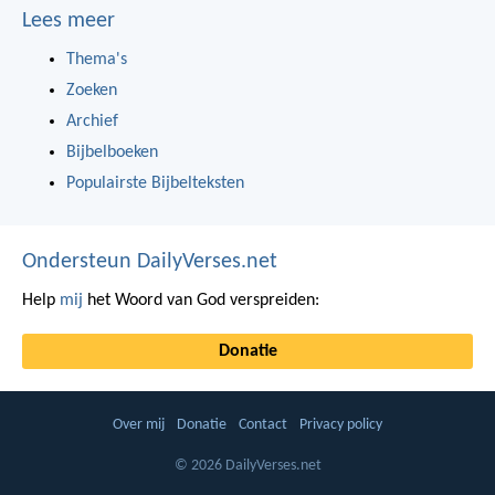
Lees meer
Thema's
Zoeken
Archief
Bijbelboeken
Populairste Bijbelteksten
Ondersteun DailyVerses.net
Help
mij
het Woord van God verspreiden:
Donatie
Over mij
Donatie
Contact
Privacy policy
© 2026 DailyVerses.net