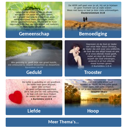
Gemeenschap
Bemoediging
Geduld
Trooster
Liefde
Hoop
Meer Thema's...