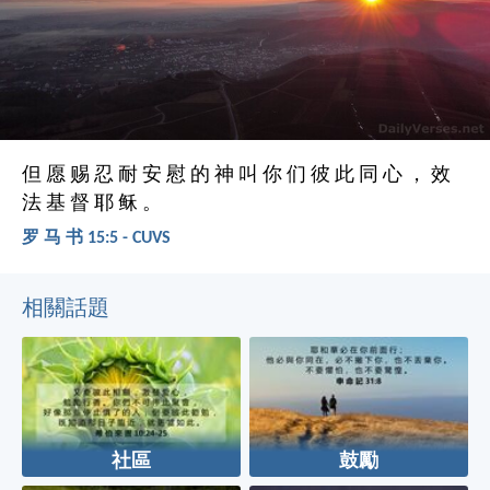
但 愿 赐 忍 耐 安 慰 的 神 叫 你 们 彼 此 同 心 ， 效
法 基 督 耶 稣 。
罗 马 书 15:5 - CUVS
相關話題
社區
鼓勵