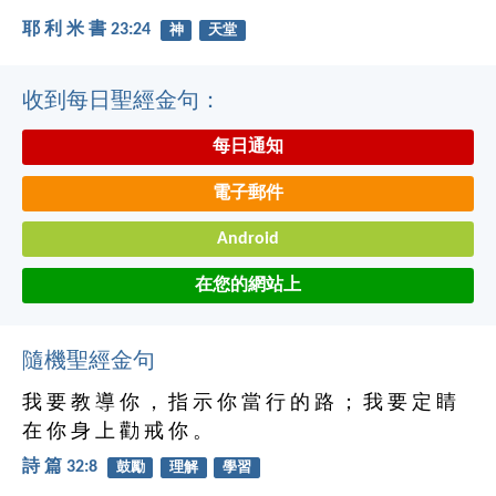
耶 利 米 書 23:24
神
天堂
收到每日聖經金句：
每日通知
電子郵件
Android
在您的網站上
隨機聖經金句
我 要 教 導 你 ， 指 示 你 當 行 的 路 ； 我 要 定 睛
在 你 身 上 勸 戒 你 。
詩 篇 32:8
鼓勵
理解
學習