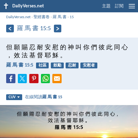
DailyVerses.net
主題
訂閱
DailyVerses.net
›
聖經書卷
›
羅 馬 書
›
15
羅 馬 書 15:5
但 願 賜 忍 耐 安 慰 的 神 叫 你 們 彼 此 同 心
， 效 法 基 督 耶 穌 。
羅 馬 書 15:5
社區
鼓勵
忍耐
安慰者
在線閱讀
羅 馬 書 15
CUV