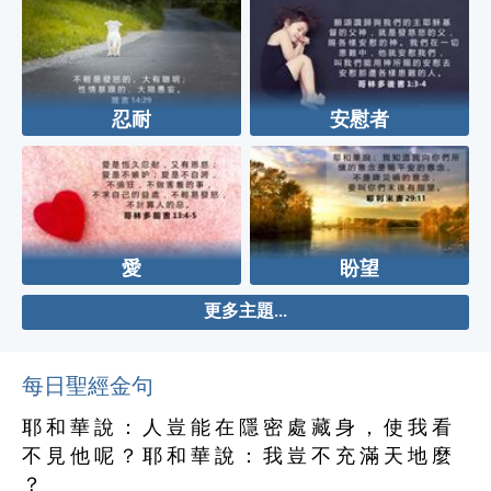
忍耐
安慰者
愛
盼望
更多主題...
每日聖經金句
耶 和 華 說 ： 人 豈 能 在 隱 密 處 藏 身 ， 使 我 看
不 見 他 呢 ？ 耶 和 華 說 ： 我 豈 不 充 滿 天 地 麼
？