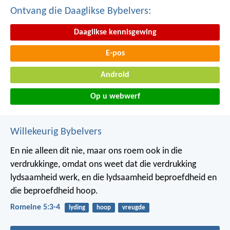
Ontvang die Daaglikse Bybelvers:
Daaglikse kennisgewing
E-pos
Android
Op u webwerf
Willekeurig Bybelvers
En nie alleen dit nie, maar ons roem ook in die
verdrukkinge, omdat ons weet dat die verdrukking
lydsaamheid werk, en die lydsaamheid beproefdheid en
die beproefdheid hoop.
Romeine 5:3-4
lyding
hoop
vreugde