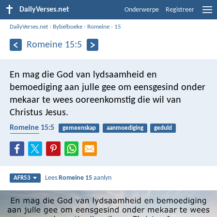
DailyVerses.net
Onderwerpe
Registreer
DailyVerses.net
›
Bybelboeke
›
Romeine
›
15
Romeine 15:5
En mag die God van lydsaamheid en
bemoediging aan julle gee om eensgesind onder
mekaar te wees ooreenkomstig die wil van
Christus Jesus.
Romeine 15:5
gemeenskap
aanmoediging
geduld
trooster
Lees
Romeine 15
aanlyn
AFR53