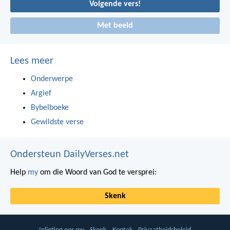
Volgende vers!
Met beeld
Lees meer
Onderwerpe
Argief
Bybelboeke
Gewildste verse
Ondersteun DailyVerses.net
Help
my
om die Woord van God te versprei:
Skenk