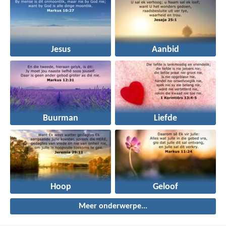
Jesus
Aanbid
Buurman
Liefde
Hoop
Geloof
Meer onderwerpe...