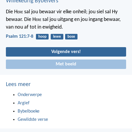
Willekeurig Bybelvers
Die H
ere
sal jou bewaar vir elke onheil;
jou siel sal Hy
bewaar.
Die H
ere
sal jou uitgang en jou ingang bewaar,
van nou af tot in ewigheid.
Psalm 121:7-8
hoop
lewe
bose
Volgende vers!
Met beeld
Lees meer
Onderwerpe
Argief
Bybelboeke
Gewildste verse