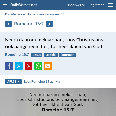
DailyVerses.net
Onderwerpe
Registreer
DailyVerses.net
›
Bybelboeke
›
Romeine
›
15
Romeine 15:7
Neem daarom mekaar aan, soos Christus ons
ook aangeneem het, tot heerlikheid van God.
Romeine 15:7
Jesus
aanbid
buurman
Lees
Romeine 15
aanlyn
AFR53