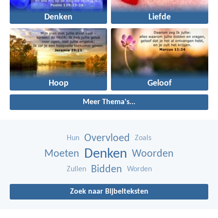
Denken
Liefde
Hoop
Geloof
Meer Thema's...
Overvloed
Hun
Zoals
Denken
Moeten
Woorden
Bidden
Zullen
Worden
Zoek naar Bijbelteksten