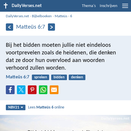
DailyVerses.net
Thema's
Inschrijven
DailyVerses.net
›
Bijbelboeken
›
Matteüs
›
6
Matteüs 6:7
Bij het bidden moeten jullie niet eindeloos
voortprevelen zoals de heidenen, die denken
dat ze door hun overvloed aan woorden
verhoord zullen worden.
Matteüs 6:7
spreken
bidden
denken
Lees
Matteüs 6
online
NBV21