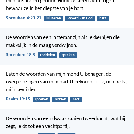
mijn uitspraken gehoor.
Houd ze steeds voor ogen,
bewaar ze in het diepste van je hart.
Spreuken 4:20-21
luisteren
Woord van God
hart
De woorden van een lasteraar zijn als lekkernijen
die
makkelijk in de maag verdwijnen.
Spreuken 18:8
roddelen
spreken
Laten de woorden van mijn mond U behagen,
de
overpeinzingen van mijn hart U bekoren,
, mijn rots,
HEER
mijn bevrijder.
Psalm 19:15
spreken
bidden
hart
De woorden van een dwaas zaaien tweedracht,
wat hij
zegt, leidt tot een vechtpartij.