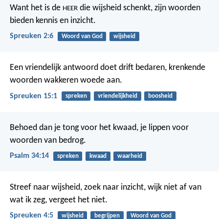
Want het is de
die wijsheid schenkt,
zijn woorden
HEER
bieden kennis en inzicht.
Spreuken 2:6
Woord van God
wijsheid
Een vriendelijk antwoord doet drift bedaren,
krenkende
woorden wakkeren woede aan.
Spreuken 15:1
spreken
vriendelijkheid
boosheid
Behoed dan je tong voor het kwaad,
je lippen voor
woorden van bedrog.
Psalm 34:14
spreken
kwaad
waarheid
Streef naar wijsheid, zoek naar inzicht,
wijk niet af van
wat ik zeg, vergeet het niet.
Spreuken 4:5
wijsheid
begrijpen
Woord van God