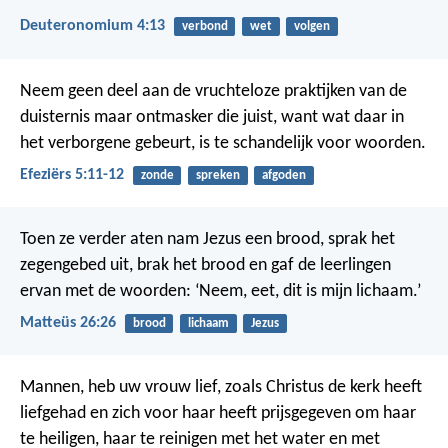
Deuteronomium 4:13
verbond
wet
volgen
Neem geen deel aan de vruchteloze praktijken van de
duisternis maar ontmasker die juist, want wat daar in
het verborgene gebeurt, is te schandelijk voor woorden.
Efeziërs 5:11-12
zonde
spreken
afgoden
Toen ze verder aten nam Jezus een brood, sprak het
zegengebed uit, brak het brood en gaf de leerlingen
ervan met de woorden: ‘Neem, eet, dit is mijn lichaam.’
Matteüs 26:26
brood
lichaam
Jezus
Mannen, heb uw vrouw lief, zoals Christus de kerk heeft
liefgehad en zich voor haar heeft prijsgegeven om haar
te heiligen, haar te reinigen met het water en met