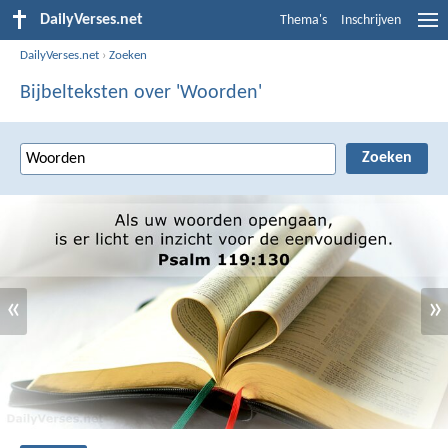
DailyVerses.net
Thema's
Inschrijven
DailyVerses.net
›
Zoeken
Bijbelteksten over 'Woorden'
«
»