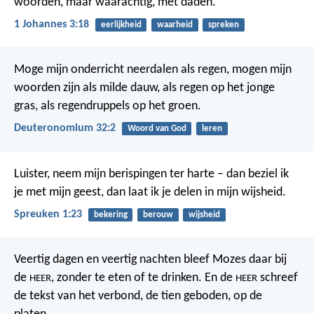
woorden, maar waarachtig, met daden.
1 Johannes 3:18
eerlijkheid
waarheid
spreken
Moge mijn onderricht neerdalen als regen,
mogen mijn
woorden zijn als milde dauw,
als regen op het jonge
gras,
als regendruppels op het groen.
Deuteronomium 32:2
Woord van God
leren
Luister, neem mijn berispingen ter harte –
dan beziel ik
je met mijn geest,
dan laat ik je delen in mijn wijsheid.
Spreuken 1:23
bekering
berouw
wijsheid
Veertig dagen en veertig nachten bleef Mozes daar bij
de
, zonder te eten of te drinken. En de
schreef
HEER
HEER
de tekst van het verbond, de tien geboden, op de