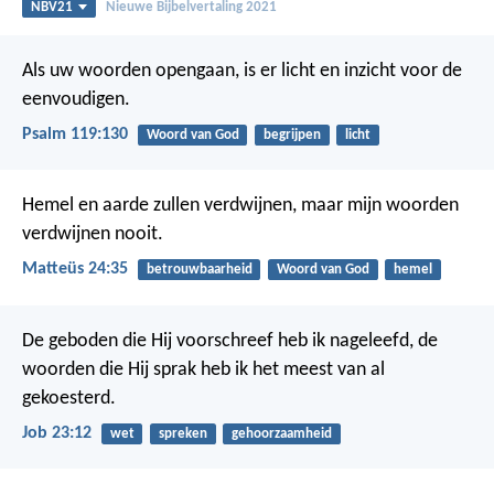
NBV21
Nieuwe Bijbelvertaling 2021
Als uw woorden opengaan, is er licht
en inzicht voor de
eenvoudigen.
Psalm 119:130
Woord van God
begrijpen
licht
Hemel en aarde zullen verdwijnen, maar mijn woorden
verdwijnen nooit.
Matteüs 24:35
betrouwbaarheid
Woord van God
hemel
De geboden die Hij voorschreef heb ik nageleefd,
de
woorden die Hij sprak heb ik het meest van al
gekoesterd.
Job 23:12
wet
spreken
gehoorzaamheid