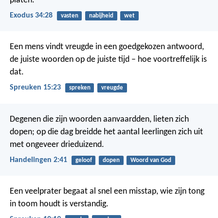
platen.
Exodus 34:28
vasten
nabijheid
wet
Een mens vindt vreugde in een goedgekozen antwoord,
de juiste woorden op de juiste tijd – hoe voortreffelijk is
dat.
Spreuken 15:23
spreken
vreugde
Degenen die zijn woorden aanvaardden, lieten zich
dopen; op die dag breidde het aantal leerlingen zich uit
met ongeveer drieduizend.
Handelingen 2:41
geloof
dopen
Woord van God
Een veelprater begaat al snel een misstap,
wie zijn tong
in toom houdt is verstandig.