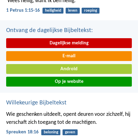
‘Wees heilig, want Ik ben heilig.’
1 Petrus 1:15-16
heiligheid
leven
roeping
Ontvang de dagelijkse Bijbeltekst:
Dagelijkse melding
E-mail
Android
Op je website
Willekeurige Bijbeltekst
Wie geschenken uitdeelt, opent deuren voor zichzelf,
hij
verschaft zich toegang tot de machtigen.
Spreuken 18:16
beloning
geven