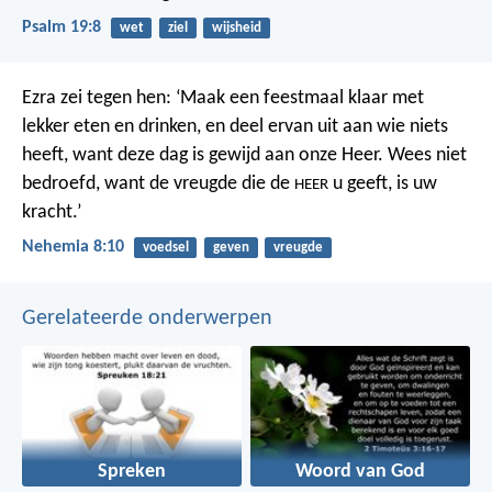
Psalm 19:8
wet
ziel
wijsheid
Ezra zei tegen hen: ‘Maak een feestmaal klaar met
lekker eten en drinken, en deel ervan uit aan wie niets
heeft, want deze dag is gewijd aan onze Heer. Wees niet
bedroefd, want de vreugde die de
u geeft, is uw
HEER
kracht.’
Nehemia 8:10
voedsel
geven
vreugde
Gerelateerde onderwerpen
Spreken
Woord van God