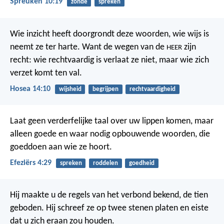
Spreuken 10:19
zonde
spreken
Wie inzicht heeft doorgrondt deze woorden, wie wijs is
neemt ze ter harte. Want de wegen van de
zijn
HEER
recht: wie rechtvaardig is verlaat ze niet, maar wie zich
verzet komt ten val.
Hosea 14:10
wijsheid
begrijpen
rechtvaardigheid
Laat geen verderfelijke taal over uw lippen komen, maar
alleen goede en waar nodig opbouwende woorden, die
goeddoen aan wie ze hoort.
Efeziërs 4:29
spreken
roddelen
goedheid
Hij maakte u de regels van het verbond bekend, de tien
geboden. Hij schreef ze op twee stenen platen en eiste
dat u zich eraan zou houden.