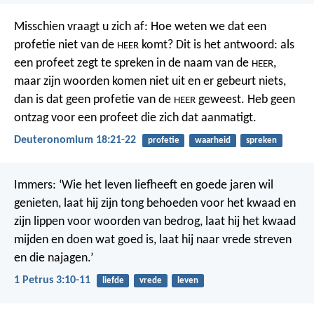
Misschien vraagt u zich af: Hoe weten we dat een
profetie niet van de
komt? Dit is het antwoord: als
HEER
een profeet zegt te spreken in de naam van de
,
HEER
maar zijn woorden komen niet uit en er gebeurt niets,
dan is dat geen profetie van de
geweest. Heb geen
HEER
ontzag voor een profeet die zich dat aanmatigt.
Deuteronomium 18:21-22
profetie
waarheid
spreken
Immers:
‘Wie het leven liefheeft en goede jaren wil
genieten,
laat hij zijn tong behoeden voor het kwaad
en
zijn lippen voor woorden van bedrog,
laat hij het kwaad
mijden en doen wat goed is,
laat hij naar vrede streven
en die najagen.’
1 Petrus 3:10-11
liefde
vrede
leven