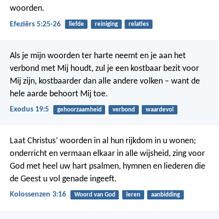
woorden.
Efeziërs 5:25-26
liefde
reiniging
relaties
Als je mijn woorden ter harte neemt en je aan het
verbond met Mij houdt, zul je een kostbaar bezit voor
Mij zijn, kostbaarder dan alle andere volken – want de
hele aarde behoort Mij toe.
Exodus 19:5
gehoorzaamheid
verbond
waardevol
Laat Christus’ woorden in al hun rijkdom in u wonen;
onderricht en vermaan elkaar in alle wijsheid, zing voor
God met heel uw hart psalmen, hymnen en liederen die
de Geest u vol genade ingeeft.
Kolossenzen 3:16
Woord van God
leren
aanbidding