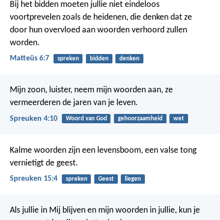
Bij het bidden moeten jullie niet eindeloos
voortprevelen zoals de heidenen, die denken dat ze
door hun overvloed aan woorden verhoord zullen
worden.
Matteüs 6:7
spreken
bidden
denken
Mijn zoon, luister, neem mijn woorden aan,
ze
vermeerderen de jaren van je leven.
Spreuken 4:10
Woord van God
gehoorzaamheid
wet
Kalme woorden zijn een levensboom,
een valse tong
vernietigt de geest.
Spreuken 15:4
spreken
Geest
liegen
Als jullie in Mij blijven en mijn woorden in jullie, kun je