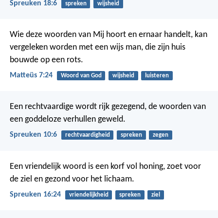
Spreuken 18:6
spreken
wijsheid
Wie deze woorden van Mij hoort en ernaar handelt, kan
vergeleken worden met een wijs man, die zijn huis
bouwde op een rots.
Matteüs 7:24
Woord van God
wijsheid
luisteren
Een rechtvaardige wordt rijk gezegend,
de woorden van
een goddeloze verhullen geweld.
Spreuken 10:6
rechtvaardigheid
spreken
zegen
Een vriendelijk woord is een korf vol honing,
zoet voor
de ziel en gezond voor het lichaam.
Spreuken 16:24
vriendelijkheid
spreken
ziel