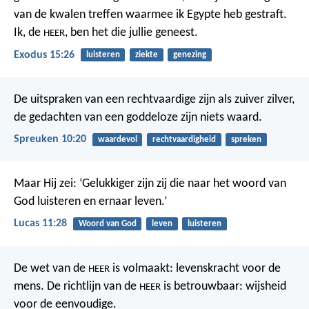
van de kwalen treffen waarmee ik Egypte heb gestraft.
Ik, de
, ben het die jullie geneest.
HEER
Exodus 15:26
luisteren
ziekte
genezing
De uitspraken van een rechtvaardige zijn als zuiver zilver,
de gedachten van een goddeloze zijn niets waard.
Spreuken 10:20
waardevol
rechtvaardigheid
spreken
Maar Hij zei: ‘Gelukkiger zijn zij die naar het woord van
God luisteren en ernaar leven.’
Lucas 11:28
Woord van God
leven
luisteren
De wet van de
is volmaakt:
levenskracht voor de
HEER
mens.
De richtlijn van de
is betrouwbaar:
wijsheid
HEER
voor de eenvoudige.