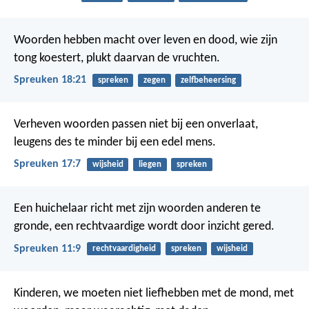
Woorden hebben macht over leven en dood,
wie zijn
tong koestert, plukt daarvan de vruchten.
Spreuken 18:21
spreken
zegen
zelfbeheersing
Verheven woorden passen niet bij een onverlaat,
leugens des te minder bij een edel mens.
Spreuken 17:7
wijsheid
liegen
spreken
Een huichelaar richt met zijn woorden anderen te
gronde,
een rechtvaardige wordt door inzicht gered.
Spreuken 11:9
rechtvaardigheid
spreken
wijsheid
Kinderen, we moeten niet liefhebben met de mond, met