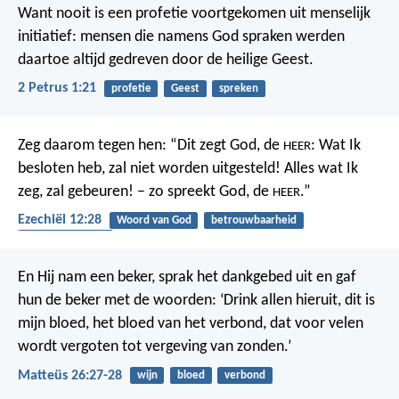
Want nooit is een profetie voortgekomen uit menselijk
initiatief: mensen die namens God spraken werden
daartoe altijd gedreven door de heilige Geest.
2 Petrus 1:21
profetie
Geest
spreken
Zeg daarom tegen hen: “Dit zegt God, de
: Wat Ik
HEER
besloten heb, zal niet worden uitgesteld! Alles wat Ik
zeg, zal gebeuren! – zo spreekt God, de
.”
HEER
Ezechiël 12:28
Woord van God
betrouwbaarheid
gehoorzaamheid
En Hij nam een beker, sprak het dankgebed uit en gaf
hun de beker met de woorden: ‘Drink allen hieruit, dit is
mijn bloed, het bloed van het verbond, dat voor velen
wordt vergoten tot vergeving van zonden.’
Matteüs 26:27-28
wijn
bloed
verbond