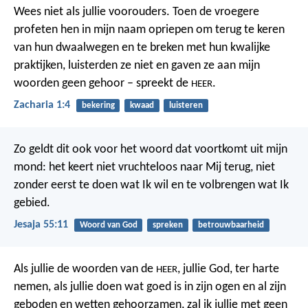
Wees niet als jullie voorouders. Toen de vroegere
profeten hen in mijn naam opriepen om terug te keren
van hun dwaalwegen en te breken met hun kwalijke
praktijken, luisterden ze niet en gaven ze aan mijn
woorden geen gehoor – spreekt de
.
HEER
Zacharia 1:4
bekering
kwaad
luisteren
Zo geldt dit ook voor het woord
dat voortkomt uit mijn
mond:
het keert niet vruchteloos naar Mij terug,
niet
zonder eerst te doen wat Ik wil
en te volbrengen wat Ik
gebied.
Jesaja 55:11
Woord van God
spreken
betrouwbaarheid
Als jullie de woorden van de
, jullie God, ter harte
HEER
nemen, als jullie doen wat goed is in zijn ogen en al zijn
geboden en wetten gehoorzamen, zal ik jullie met geen