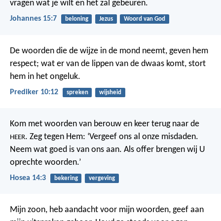
vragen wat je wilt en het zal gebeuren.
Johannes 15:7
beloning
Jezus
Woord van God
De woorden die de wijze in de mond neemt, geven hem
respect; wat er van de lippen van de dwaas komt, stort
hem in het ongeluk.
Prediker 10:12
spreken
wijsheid
Kom met woorden van berouw en keer terug naar de
. Zeg tegen Hem: ‘Vergeef ons al onze misdaden.
HEER
Neem wat goed is van ons aan. Als offer brengen wij U
oprechte woorden.’
Hosea 14:3
bekering
vergeving
Mijn zoon, heb aandacht voor mijn woorden,
geef aan