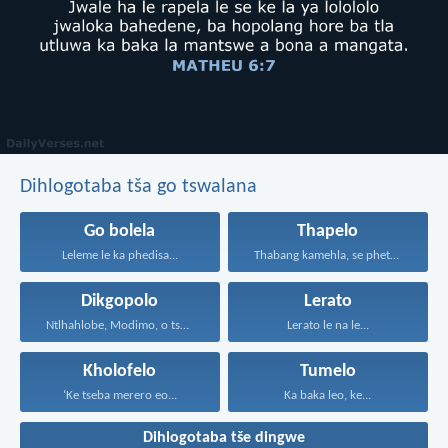
Dihlogotaba tša go tswalana
Go bolela
Thapelo
Leleme le ka phedisa...
Thabang kamehla, se phetseng...
Dikgopolo
Lerato
Ntlhahlobe, Modimo, o tsebe...
Lerato le na le...
Kholofelo
Tumelo
‘Ke tseba merero eo...
Ka baka leo, ke...
Dihlogotaba tše dingwe