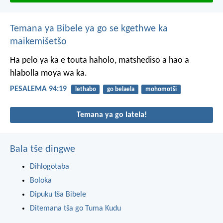
Temana ya Bibele ya go se kgethwe ka
maikemišetšo
Ha pelo ya ka e touta haholo,
matshediso a hao
a
hlabolla moya wa ka.
PESALEMA 94:19
lethabo
go belaela
mohomotši
Temana ya go latela!
Bala tše dingwe
Dihlogotaba
Boloka
Dipuku tša Bibele
Ditemana tša go Tuma Kudu