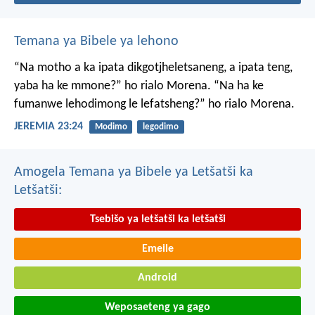
Temana ya Bibele ya lehono
“Na motho a ka ipata
dikgotjheletsaneng,
a ipata teng,
yaba ha ke mmone?”
ho rialo Morena.
“Na ha ke
fumanwe
lehodimong le lefatsheng?”
ho rialo Morena.
JEREMIA 23:24
Modimo
legodimo
Amogela Temana ya Bibele ya Letšatši ka
Letšatši:
Tsebišo ya letšatši ka letšatši
Emeile
Android
Weposaeteng ya gago