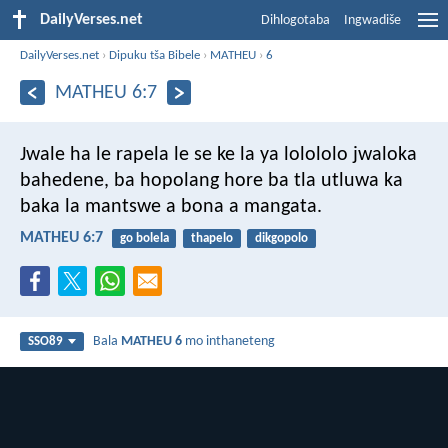
DailyVerses.net
Dihlogotaba
Ingwadiše
DailyVerses.net
›
Dipuku tša Bibele
›
MATHEU
›
6
MATHEU 6:7
Jwale ha le rapela le se ke la ya lolololo jwaloka
bahedene, ba hopolang hore ba tla utluwa ka
baka la mantswe a bona a mangata.
MATHEU 6:7
go bolela
thapelo
dikgopolo
Bala
MATHEU 6
mo inthaneteng
SSO89