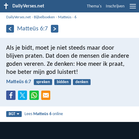
DailyVerses.net
Thema's
Inschrijven
DailyVerses.net
›
Bijbelboeken
›
Matteüs
›
6
Matteüs 6:7
Als je bidt, moet je niet steeds maar door
blijven praten. Dat doen de mensen die andere
goden vereren. Ze denken: Hoe meer ik praat,
hoe beter mijn god luistert!
Matteüs 6:7
spreken
bidden
denken
Lees
Matteüs 6
online
BGT