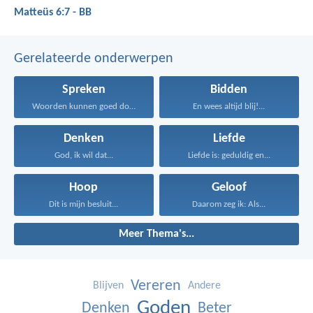
Matteüs 6:7 - BB
Gerelateerde onderwerpen
Spreken
Bidden
Woorden kunnen goed doen...
En wees altijd blij!...
Denken
Liefde
God, ik wil dat...
Liefde is: geduldig en...
Hoop
Geloof
Dit is mijn besluit...
Daarom zeg ik: Als...
Meer Thema's...
Vereren
Blijven
Andere
Goden
Denken
Beter