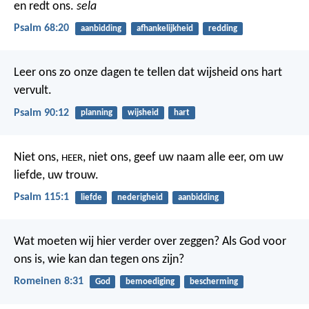
en redt ons.
sela
Psalm 68:20
aanbidding
afhankelijkheid
redding
Leer ons zo onze dagen te tellen
dat wijsheid ons hart
vervult.
Psalm 90:12
planning
wijsheid
hart
Niet ons,
, niet ons,
geef uw naam alle eer,
om uw
HEER
liefde, uw trouw.
Psalm 115:1
liefde
nederigheid
aanbidding
Wat moeten wij hier verder over zeggen? Als God voor
ons is, wie kan dan tegen ons zijn?
Romeinen 8:31
God
bemoediging
bescherming