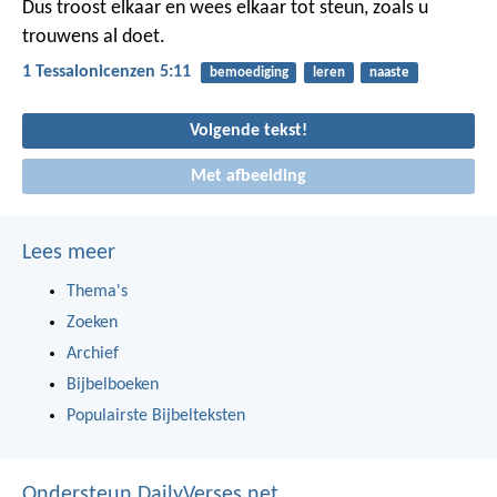
Dus troost elkaar en wees elkaar tot steun, zoals u
trouwens al doet.
1 Tessalonicenzen 5:11
bemoediging
leren
naaste
Volgende tekst!
Met afbeelding
Lees meer
Thema's
Zoeken
Archief
Bijbelboeken
Populairste Bijbelteksten
Ondersteun DailyVerses.net