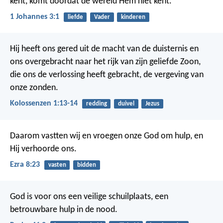
kent, komt doordat de wereld Hem niet kent.
1 Johannes 3:1
liefde
Vader
kinderen
Hij heeft ons gered uit de macht van de duisternis en
ons overgebracht naar het rijk van zijn geliefde Zoon,
die ons de verlossing heeft gebracht, de vergeving van
onze zonden.
Kolossenzen 1:13-14
redding
duivel
Jezus
Daarom vastten wij en vroegen onze God om hulp, en
Hij verhoorde ons.
Ezra 8:23
vasten
bidden
God is voor ons een veilige schuilplaats,
een
betrouwbare hulp in de nood.