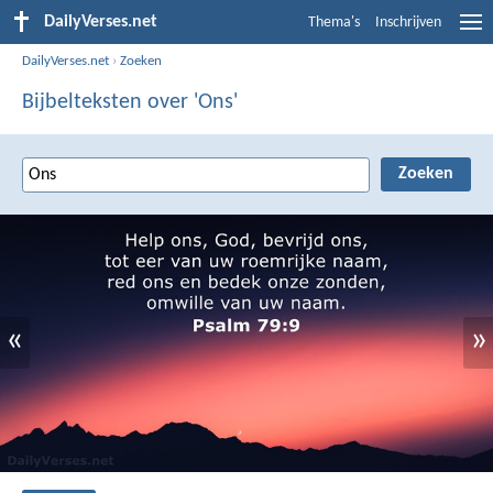
DailyVerses.net
Thema's
Inschrijven
DailyVerses.net
›
Zoeken
Bijbelteksten over 'Ons'
«
»