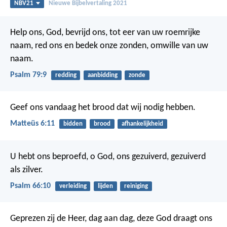
NBV21
Nieuwe Bijbelvertaling 2021
Help ons, God, bevrijd ons, tot eer van uw roemrijke
naam,
red ons en bedek onze zonden, omwille van uw
naam.
Psalm 79:9
redding
aanbidding
zonde
Geef ons vandaag het brood
dat wij nodig hebben.
Matteüs 6:11
bidden
brood
afhankelijkheid
U hebt ons beproefd, o God,
ons gezuiverd, gezuiverd
als zilver.
Psalm 66:10
verleiding
lijden
reiniging
Geprezen zij de Heer, dag aan dag,
deze God draagt ons