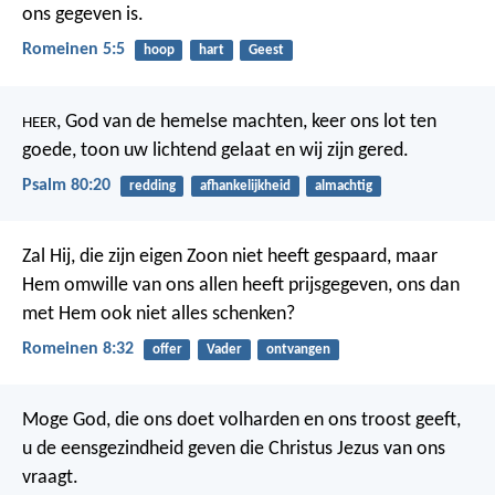
ons gegeven is.
Romeinen 5:5
hoop
hart
Geest
, God van de hemelse machten, keer ons lot ten
HEER
goede,
toon uw lichtend gelaat en wij zijn gered.
Psalm 80:20
redding
afhankelijkheid
almachtig
Zal Hij, die zijn eigen Zoon niet heeft gespaard, maar
Hem omwille van ons allen heeft prijsgegeven, ons dan
met Hem ook niet alles schenken?
Romeinen 8:32
offer
Vader
ontvangen
Moge God, die ons doet volharden en ons troost geeft,
u de eensgezindheid geven die Christus Jezus van ons
vraagt.