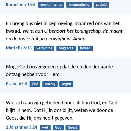
Romeinen 15:5
gemeenschap
bemoediging
geduld
En breng ons niet in beproeving,
maar red ons van het
kwaad.
Want aan U behoort het koningschap,
de macht
en de majesteit,
in eeuwigheid. Amen.
Matteüs 6:13
verleiding
begeerte
kwaad
Moge God ons zegenen
opdat de einden der aarde
ontzag hebben voor Hem.
Psalm 67:8
God
ontzag
zegen
Wie zich aan zijn geboden houdt blijft in God, en God
blijft in hem. Dat Hij in ons blijft, weten we door de
Geest die Hij ons heeft gegeven.
1 Johannes 3:24
wet
God
Geest