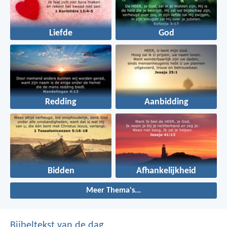
Liefde
God
Redding
Aanbidding
Bidden
Afhankelijkheid
Meer Thema's...
Bijbeltekst van de dag