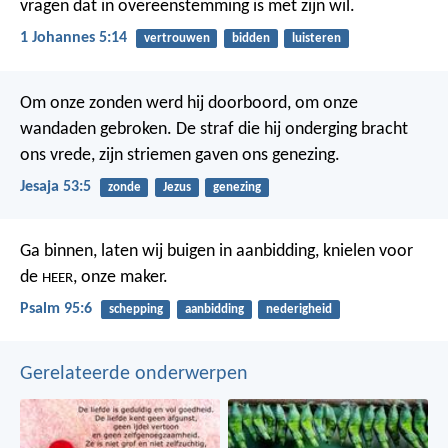
vragen dat in overeenstemming is met zijn wil.
1 Johannes 5:14
vertrouwen
bidden
luisteren
Om onze zonden werd hij doorboord,
om onze
wandaden gebroken.
De straf die hij onderging bracht
ons vrede,
zijn striemen gaven ons genezing.
Jesaja 53:5
zonde
Jezus
genezing
Ga binnen, laten wij buigen in aanbidding,
knielen voor
de
, onze maker.
HEER
Psalm 95:6
schepping
aanbidding
nederigheid
Gerelateerde onderwerpen