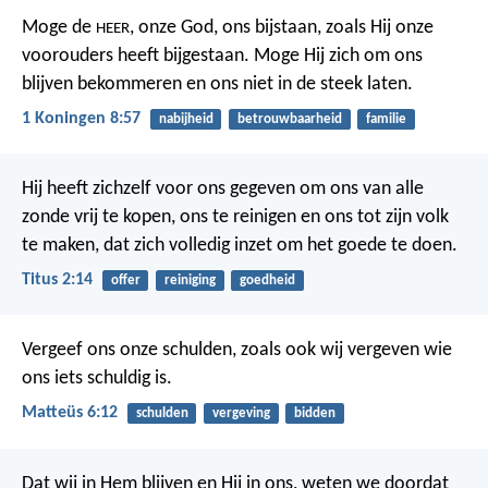
Moge de
, onze God, ons bijstaan, zoals Hij onze
HEER
voorouders heeft bijgestaan. Moge Hij zich om ons
blijven bekommeren en ons niet in de steek laten.
1 Koningen 8:57
nabijheid
betrouwbaarheid
familie
Hij heeft zichzelf voor ons gegeven om ons van alle
zonde vrij te kopen, ons te reinigen en ons tot zijn volk
te maken, dat zich volledig inzet om het goede te doen.
Titus 2:14
offer
reiniging
goedheid
Vergeef ons onze schulden,
zoals ook wij vergeven
wie
ons iets schuldig is.
Matteüs 6:12
schulden
vergeving
bidden
Dat wij in Hem blijven en Hij in ons, weten we doordat