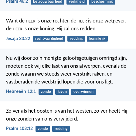
Psalm 46:2
betrouwbaarheid
veiligheid
bescherming
Want de
is onze rechter,
de
is onze wetgever,
HEER
HEER
de
is onze koning,
Hij zal ons redden.
HEER
Jesaja 33:22
rechtvaardigheid
redding
koninkrijk
Nu wij door zo’n menigte geloofsgetuigen omringd zijn,
moeten ook wij elke last van ons afwerpen, evenals de
zonde waarin we steeds weer verstrikt raken, en
vastberaden de wedstrijd lopen die voor ons ligt.
Hebreeën 12:1
zonde
leven
overwinnen
Zo ver als het oosten is van het westen,
zo ver heeft Hij
onze zonden van ons verwijderd.
Psalm 103:12
zonde
redding