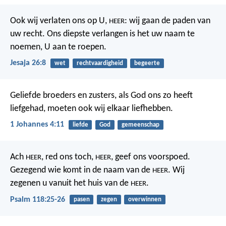
Ook wij verlaten ons op U,
:
wij gaan de paden van
HEER
uw recht.
Ons diepste verlangen is het
uw naam te
noemen, U aan te roepen.
Jesaja 26:8
wet
rechtvaardigheid
begeerte
Geliefde broeders en zusters, als God ons zo heeft
liefgehad, moeten ook wij elkaar liefhebben.
1 Johannes 4:11
liefde
God
gemeenschap
Ach
, red ons toch,
, geef ons voorspoed.
HEER
HEER
Gezegend wie komt in de naam van de
.
Wij
HEER
zegenen u vanuit het huis van de
.
HEER
Psalm 118:25-26
pasen
zegen
overwinnen