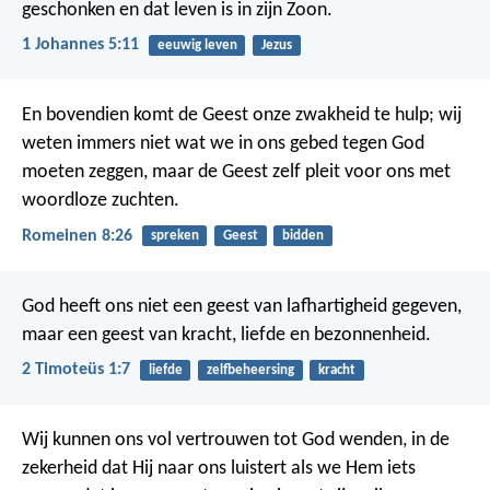
geschonken en dat leven is in zijn Zoon.
1 Johannes 5:11
eeuwig leven
Jezus
En bovendien komt de Geest onze zwakheid te hulp; wij
weten immers niet wat we in ons gebed tegen God
moeten zeggen, maar de Geest zelf pleit voor ons met
woordloze zuchten.
Romeinen 8:26
spreken
Geest
bidden
God heeft ons niet een geest van lafhartigheid gegeven,
maar een geest van kracht, liefde en bezonnenheid.
2 Timoteüs 1:7
liefde
zelfbeheersing
kracht
Wij kunnen ons vol vertrouwen tot God wenden, in de
zekerheid dat Hij naar ons luistert als we Hem iets