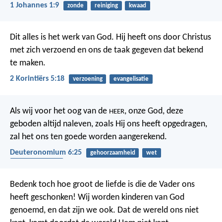
1 Johannes 1:9
zonde
reiniging
kwaad
Dit alles is het werk van God. Hij heeft ons door Christus
met zich verzoend en ons de taak gegeven dat bekend
te maken.
2 Korintiërs 5:18
verzoening
evangelisatie
Als wij voor het oog van de
, onze God, deze
HEER
geboden altijd naleven, zoals Hij ons heeft opgedragen,
zal het ons ten goede worden aangerekend.
Deuteronomium 6:25
gehoorzaamheid
wet
rechtvaardigheid
Bedenk toch hoe groot de liefde is die de Vader ons
heeft geschonken! Wij worden kinderen van God
genoemd, en dat zijn we ook. Dat de wereld ons niet