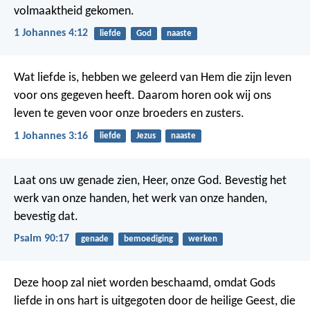
volmaaktheid gekomen.
1 Johannes 4:12
liefde
God
naaste
Wat liefde is, hebben we geleerd van Hem die zijn leven
voor ons gegeven heeft. Daarom horen ook wij ons
leven te geven voor onze broeders en zusters.
1 Johannes 3:16
liefde
Jezus
naaste
Laat ons uw genade zien, Heer, onze God.
Bevestig het
werk van onze handen,
het werk van onze handen,
bevestig dat.
Psalm 90:17
genade
bemoediging
werken
Deze hoop zal niet worden beschaamd, omdat Gods
liefde in ons hart is uitgegoten door de heilige Geest, die