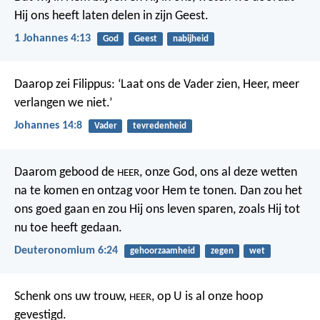
Hij ons heeft laten delen in zijn Geest.
1 Johannes 4:13
God
Geest
nabijheid
Daarop zei Filippus: ‘Laat ons de Vader zien, Heer, meer
verlangen we niet.’
Johannes 14:8
Vader
tevredenheid
Daarom gebood de
, onze God, ons al deze wetten
HEER
na te komen en ontzag voor Hem te tonen. Dan zou het
ons goed gaan en zou Hij ons leven sparen, zoals Hij tot
nu toe heeft gedaan.
Deuteronomium 6:24
gehoorzaamheid
zegen
wet
Schenk ons uw trouw,
,
op U is al onze hoop
HEER
gevestigd.