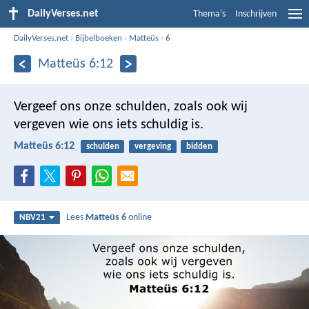
DailyVerses.net
Thema's
Inschrijven
DailyVerses.net
›
Bijbelboeken
›
Matteüs
›
6
Matteüs 6:12
Vergeef ons onze schulden,
zoals ook wij
vergeven
wie ons iets schuldig is.
Matteüs 6:12
schulden
vergeving
bidden
Lees
Matteüs 6
online
NBV21