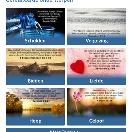
Gerelateerde onderwerpen
Schulden
Vergeving
Bidden
Liefde
Hoop
Geloof