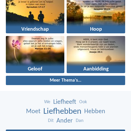
Vriendschap
Hoop
Geloof
Aanbidding
Meer Thema's...
Liefheeft
We
Ook
Liefhebben
Moet
Hebben
Ander
Dit
Dan