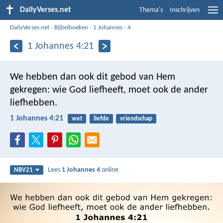
DailyVerses.net
Thema's
Inschrijven
DailyVerses.net
›
Bijbelboeken
›
1 Johannes
›
4
1 Johannes 4:21
We hebben dan ook dit gebod van Hem
gekregen: wie God liefheeft, moet ook de ander
liefhebben.
1 Johannes 4:21
wet
liefde
vriendschap
Lees
1 Johannes 4
online
NBV21