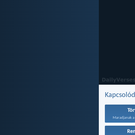
Kapcsoló
Tö
Re