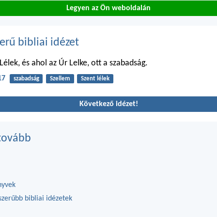
Legyen az Ön weboldalán
erű bibliai idézet
Lélek, és ahol az Úr Lelke, ott a szabadság.
17
szabadság
Szellem
Szent lélek
Következő idézet!
tovább
nyvek
zerűbb bibliai idézetek