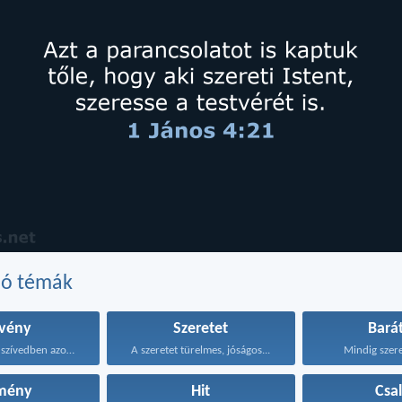
dó témák
rvény
Szeretet
Bará
Maradjanak a szívedben azok...
A szeretet türelmes, jóságos...
Mindig szeret
mény
Hit
Csa