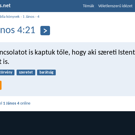
s.net
Témák
Véletlenszerű idézet
blia könyvek
›
1 János
›
4
ános 4:21
ncsolatot is kaptuk tőle, hogy aki szereti Istent
 is.
törvény
szeretet
barátság
el
1 János 4
online