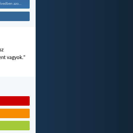
Maradjanak a szívedben azok...
sz
ent vagyok.”