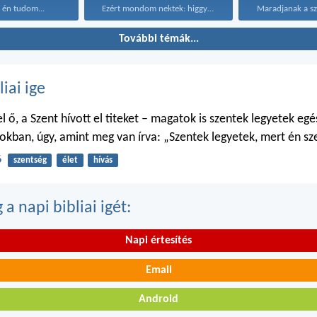
 én tudom...
Ezért mondom nektek: higgyétek...
További témák...
liai ige
 ő, a Szent hívott el titeket – magatok is szentek legyetek egé
kban, úgy, amint meg van írva: „Szentek legyetek, mert én sz
6
szentség
élet
hívás
a napi bibliai igét:
Napi értesítés
Email
Android