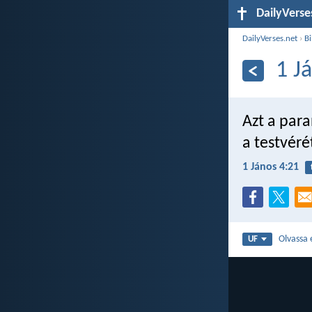
DailyVerse
DailyVerses.net
›
Bi
1 J
Azt a para
a testvérét
1 János 4:21
Olvassa 
UF