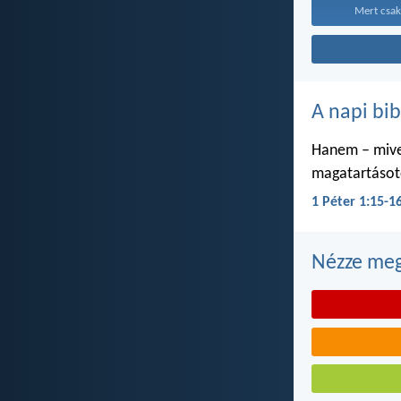
Mert csak
A napi bib
Hanem – mivel
magatartásoto
1 Péter 1:15-1
Nézze meg 