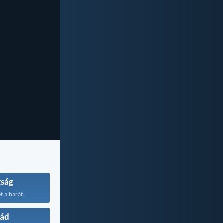
tság
 a barát...
lád