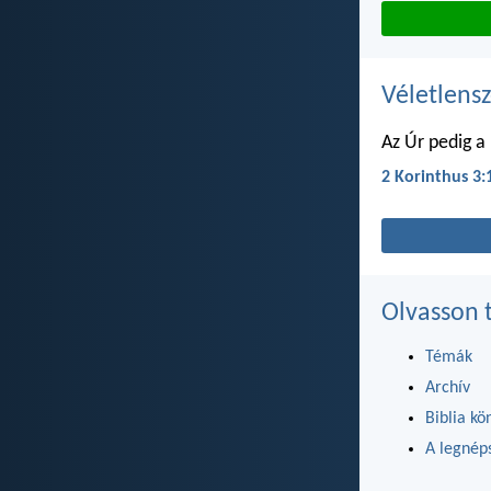
Véletlensz
Az Úr pedig a 
2 Korinthus 3:
Olvasson 
Témák
Archív
Biblia kö
A legnéps