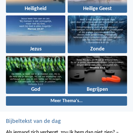
Heiligheid
Heilige Geest
Jezus
Zonde
God
Begrijpen
Meer Thema's...
Bijbeltekst van de dag
Als iemand zich verbergt,
zou Ik hem dan niet zien? –