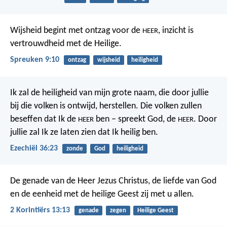
Wijsheid begint met ontzag voor de
,
inzicht is
HEER
vertrouwdheid met de Heilige.
Spreuken 9:10
ontzag
wijsheid
heiligheid
Ik zal de heiligheid van mijn grote naam, die door jullie
bij die volken is ontwijd, herstellen. Die volken zullen
beseffen dat Ik de
ben – spreekt God, de
. Door
HEER
HEER
jullie zal Ik ze laten zien dat Ik heilig ben.
Ezechiël 36:23
zonde
God
heiligheid
De genade van de Heer Jezus Christus, de liefde van God
en de eenheid met de heilige Geest zij met u allen.
2 Korintiërs 13:13
genade
zegen
Heilige Geest