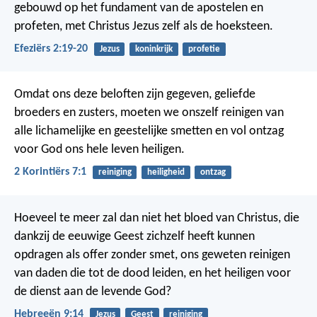
gebouwd op het fundament van de apostelen en
profeten, met Christus Jezus zelf als de hoeksteen.
Efeziërs 2:19-20
Jezus
koninkrijk
profetie
Omdat ons deze beloften zijn gegeven, geliefde
broeders en zusters, moeten we onszelf reinigen van
alle lichamelijke en geestelijke smetten en vol ontzag
voor God ons hele leven heiligen.
2 Korintiërs 7:1
reiniging
heiligheid
ontzag
Hoeveel te meer zal dan niet het bloed van Christus, die
dankzij de eeuwige Geest zichzelf heeft kunnen
opdragen als offer zonder smet, ons geweten reinigen
van daden die tot de dood leiden, en het heiligen voor
de dienst aan de levende God?
Hebreeën 9:14
Jezus
Geest
reiniging