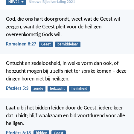
NBV21
Nieuwe Bijbelvertaling 2021
God, die ons hart doorgrondt, weet wat de Geest wil
zeggen, want de Geest pleit voor de heiligen
overeenkomstig Gods wil.
Romeinen 8:27
Geest
bemiddelaar
Ontucht en zedeloosheid, in welke vorm dan ook, of
hebzucht mogen bij u zelfs niet ter sprake komen – deze
dingen horen niet bij heiligen.
Efeziërs 5:3
zonde
hebzucht
heiligheid
Laat u bij het bidden leiden door de Geest, iedere keer
dat u bidt; blijf waakzaam en bid voortdurend voor alle
heiligen.
Efeziërs 6:18
bidden
Geest