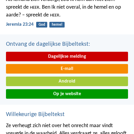
spreekt de
.
Ben Ik niet overal,
in de hemel en op
HEER
aarde? – spreekt de
.
HEER
Jeremia 23:24
God
hemel
Ontvang de dagelijkse Bijbeltekst:
Dagelijkse melding
E-mail
Android
Op je website
Willekeurige Bijbeltekst
Ze verheugt zich niet over het onrecht maar vindt
vreugde in de waarheid. Alles verdraagt ze, alles gelooft