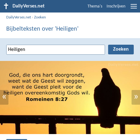
DailyVerses.net
Thema's
Inschrijven
DailyVerses.net
›
Zoeken
Bijbelteksten over 'Heiligen'
«
»