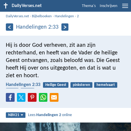
DailyVerses.net
Thema's
Inschrijven
DailyVerses.net
›
Bijbelboeken
›
Handelingen
›
2
Handelingen 2:33
Hij is door God verheven, zit aan zijn
rechterhand, en heeft van de Vader de heilige
Geest ontvangen, zoals beloofd was. Die Geest
heeft Hij over ons uitgegoten, en dat is wat u
ziet en hoort.
Handelingen 2:33
Heilige Geest
pinksteren
hemelvaart
Jezus
Vader
Lees
Handelingen 2
online
NBV21