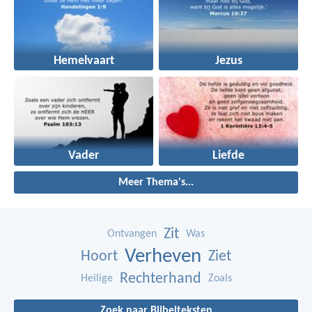
Hemelvaart
Jezus
Vader
Liefde
Meer Thema's...
Zit
Ontvangen
Was
Verheven
Hoort
Ziet
Rechterhand
Heilige
Zoals
Zoek naar Bijbelteksten