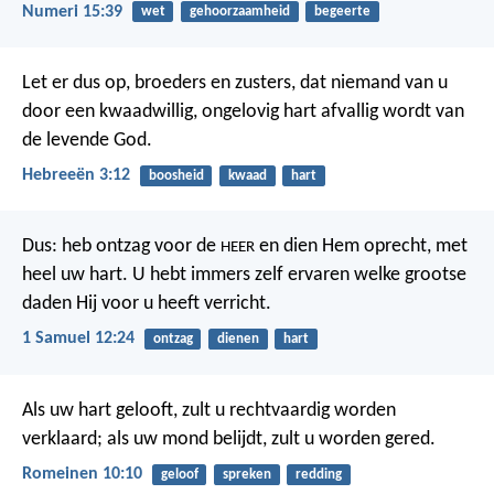
Numeri 15:39
wet
gehoorzaamheid
begeerte
Let er dus op, broeders en zusters, dat niemand van u
door een kwaadwillig, ongelovig hart afvallig wordt van
de levende God.
Hebreeën 3:12
boosheid
kwaad
hart
Dus: heb ontzag voor de
en dien Hem oprecht, met
HEER
heel uw hart. U hebt immers zelf ervaren welke grootse
daden Hij voor u heeft verricht.
1 Samuel 12:24
ontzag
dienen
hart
Als uw hart gelooft, zult u rechtvaardig worden
verklaard; als uw mond belijdt, zult u worden gered.
Romeinen 10:10
geloof
spreken
redding