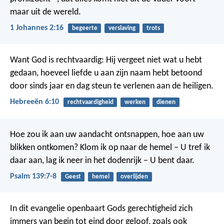
maar uit de wereld.
1 Johannes 2:16
begeerte
verslaving
trots
Want God is rechtvaardig: Hij vergeet niet wat u hebt
gedaan, hoeveel liefde u aan zijn naam hebt betoond
door sinds jaar en dag steun te verlenen aan de heiligen.
Hebreeën 6:10
rechtvaardigheid
werken
dienen
Hoe zou ik aan uw aandacht ontsnappen,
hoe aan uw
blikken ontkomen?
Klom ik op naar de hemel – U tref ik
daar aan,
lag ik neer in het dodenrijk – U bent daar.
Psalm 139:7-8
Geest
hemel
overlijden
In dit evangelie openbaart Gods gerechtigheid zich
immers van begin tot eind door geloof, zoals ook