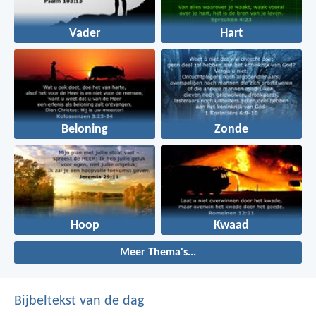
Vader
Hart
Beloning
Zonde
Hoop
Kwaad
Meer Thema's...
Bijbeltekst van de dag