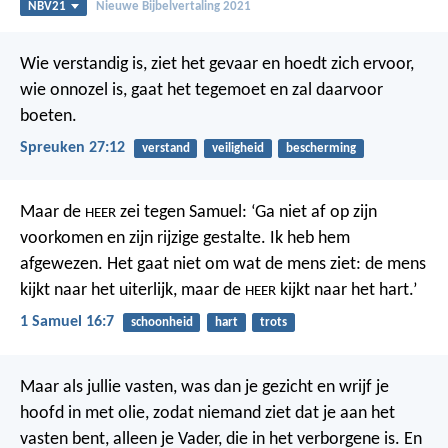
NBV21
Nieuwe Bijbelvertaling 2021
Wie verstandig is, ziet het gevaar en hoedt zich ervoor,
wie onnozel is, gaat het tegemoet en zal daarvoor
boeten.
Spreuken 27:12
verstand
veiligheid
bescherming
Maar de
zei tegen Samuel: ‘Ga niet af op zijn
HEER
voorkomen en zijn rijzige gestalte. Ik heb hem
afgewezen. Het gaat niet om wat de mens ziet: de mens
kijkt naar het uiterlijk, maar de
kijkt naar het hart.’
HEER
1 Samuel 16:7
schoonheid
hart
trots
Maar als jullie vasten, was dan je gezicht en wrijf je
hoofd in met olie, zodat niemand ziet dat je aan het
vasten bent, alleen je Vader, die in het verborgene is. En