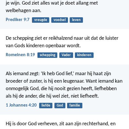
je wijn. God ziet alles wat je doet allang met
welbehagen aan.
Prediker 9:7
vreugde
voedsel
leven
De schepping ziet er reikhalzend naar uit dat de luister
van Gods kinderen openbaar wordt.
Romeinen 8:19
schepping
Vader
kinderen
Als iemand zegt: ‘Ik heb God lief,’ maar hij haat zijn
broeder of zuster, is hij een leugenaar. Want iemand kan
onmogelijk God, die hij nooit gezien heeft, liefhebben
als hij de ander, die hij wel ziet, niet liefheeft.
1 Johannes 4:20
liefde
God
familie
Hij is door God verheven, zit aan zijn rechterhand, en