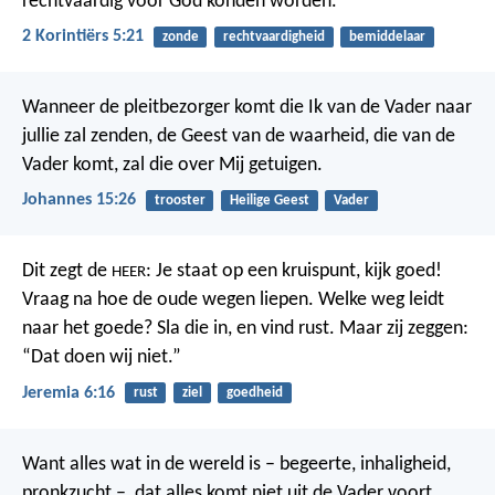
rechtvaardig voor God konden worden.
2 Korintiërs 5:21
zonde
rechtvaardigheid
bemiddelaar
Wanneer de pleitbezorger komt die Ik van de Vader naar
jullie zal zenden, de Geest van de waarheid, die van de
Vader komt, zal die over Mij getuigen.
Johannes 15:26
trooster
Heilige Geest
Vader
Dit zegt de
:
Je staat op een kruispunt, kijk goed!
HEER
Vraag na hoe de oude wegen liepen.
Welke weg leidt
naar het goede?
Sla die in, en vind rust.
Maar zij zeggen:
“Dat doen wij niet.”
Jeremia 6:16
rust
ziel
goedheid
Want alles wat in de wereld is – begeerte, inhaligheid,
pronkzucht –, dat alles komt niet uit de Vader voort