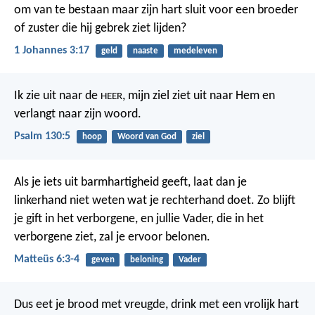
om van te bestaan maar zijn hart sluit voor een broeder
of zuster die hij gebrek ziet lijden?
1 Johannes 3:17
geld
naaste
medeleven
Ik zie uit naar de
,
mijn ziel ziet uit naar Hem
en
HEER
verlangt naar zijn woord.
Psalm 130:5
hoop
Woord van God
ziel
Als je iets uit barmhartigheid geeft, laat dan je
linkerhand niet weten wat je rechterhand doet. Zo blijft
je gift in het verborgene, en jullie Vader, die in het
verborgene ziet, zal je ervoor belonen.
Matteüs 6:3-4
geven
beloning
Vader
Dus eet je brood met vreugde, drink met een vrolijk hart