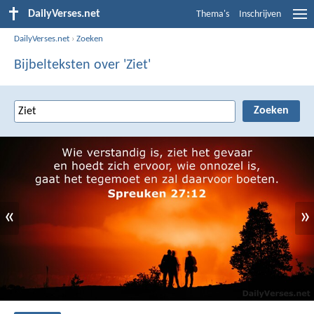
DailyVerses.net
Thema's
Inschrijven
DailyVerses.net
›
Zoeken
Bijbelteksten over 'Ziet'
«
»