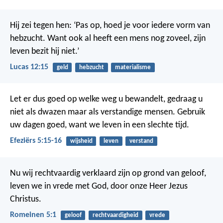
kwaad
Hij zei tegen hen: ‘Pas op, hoed je voor iedere vorm van
hebzucht. Want ook al heeft een mens nog zoveel, zijn
leven bezit hij niet.’
Lucas 12:15
geld
hebzucht
materialisme
Let er dus goed op welke weg u bewandelt, gedraag u
niet als dwazen maar als verstandige mensen. Gebruik
uw dagen goed, want we leven in een slechte tijd.
Efeziërs 5:15-16
wijsheid
leven
verstand
Nu wij rechtvaardig verklaard zijn op grond van geloof,
leven we in vrede met God, door onze Heer Jezus
Christus.
Romeinen 5:1
geloof
rechtvaardigheid
vrede