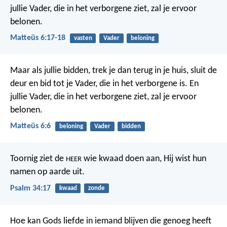
jullie Vader, die in het verborgene ziet, zal je ervoor
belonen.
Matteüs 6:17-18
vasten
Vader
beloning
Maar als jullie bidden, trek je dan terug in je huis, sluit de
deur en bid tot je Vader, die in het verborgene is. En
jullie Vader, die in het verborgene ziet, zal je ervoor
belonen.
Matteüs 6:6
beloning
Vader
bidden
Toornig ziet de
wie kwaad doen aan,
Hij wist hun
HEER
namen op aarde uit.
Psalm 34:17
kwaad
zonde
Hoe kan Gods liefde in iemand blijven die genoeg heeft