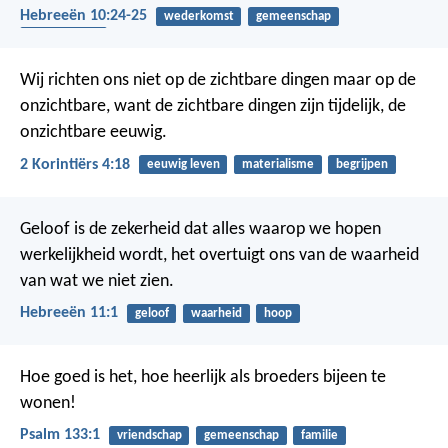
Hebreeën 10:24-25
wederkomst
gemeenschap
bemoediging
Wij richten ons niet op de zichtbare dingen maar op de
onzichtbare, want de zichtbare dingen zijn tijdelijk, de
onzichtbare eeuwig.
2 Korintiërs 4:18
eeuwig leven
materialisme
begrijpen
Geloof is de zekerheid dat alles waarop we hopen
werkelijkheid wordt, het overtuigt ons van de waarheid
van wat we niet zien.
Hebreeën 11:1
geloof
waarheid
hoop
Hoe goed is het, hoe heerlijk
als broeders bijeen te
wonen!
Psalm 133:1
vriendschap
gemeenschap
familie