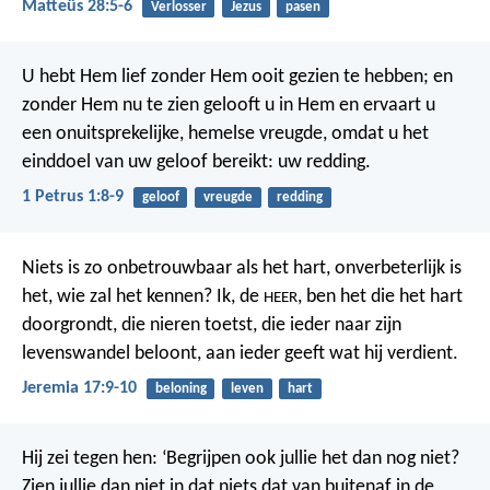
Matteüs 28:5-6
Verlosser
Jezus
pasen
U hebt Hem lief zonder Hem ooit gezien te hebben; en
zonder Hem nu te zien gelooft u in Hem en ervaart u
een onuitsprekelijke, hemelse vreugde, omdat u het
einddoel van uw geloof bereikt: uw redding.
1 Petrus 1:8-9
geloof
vreugde
redding
Niets is zo onbetrouwbaar als het hart,
onverbeterlijk is
het, wie zal het kennen?
Ik, de
, ben het die het hart
HEER
doorgrondt,
die nieren toetst,
die ieder naar zijn
levenswandel beloont,
aan ieder geeft wat hij verdient.
Jeremia 17:9-10
beloning
leven
hart
Hij zei tegen hen: ‘Begrijpen ook jullie het dan nog niet?
Zien jullie dan niet in dat niets dat van buitenaf in de