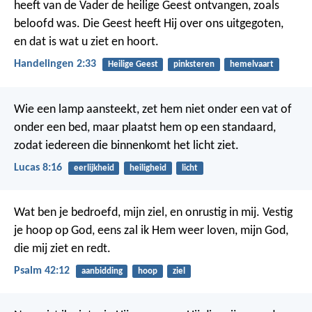
heeft van de Vader de heilige Geest ontvangen, zoals
beloofd was. Die Geest heeft Hij over ons uitgegoten,
en dat is wat u ziet en hoort.
Handelingen 2:33
Heilige Geest
pinksteren
hemelvaart
Wie een lamp aansteekt, zet hem niet onder een vat of
onder een bed, maar plaatst hem op een standaard,
zodat iedereen die binnenkomt het licht ziet.
Lucas 8:16
eerlijkheid
heiligheid
licht
Wat ben je bedroefd, mijn ziel,
en onrustig in mij.
Vestig
je hoop op God,
eens zal ik Hem weer loven,
mijn God,
die mij ziet en redt.
Psalm 42:12
aanbidding
hoop
ziel