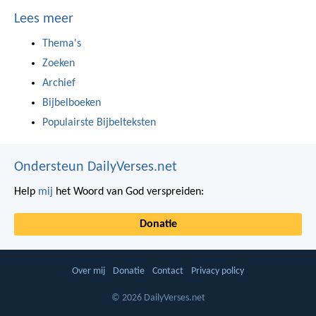
Lees meer
Thema's
Zoeken
Archief
Bijbelboeken
Populairste Bijbelteksten
Ondersteun DailyVerses.net
Help
mij
het Woord van God verspreiden:
Donatie
Over mij
Donatie
Contact
Privacy policy
© 2026 DailyVerses.net