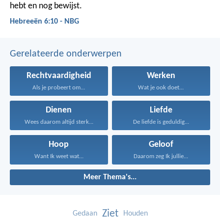
hebt en nog bewijst.
Hebreeën 6:10 - NBG
Gerelateerde onderwerpen
Rechtvaardigheid
Werken
Als je probeert om...
Wat je ook doet...
Dienen
Liefde
Wees daarom altijd sterk...
De liefde is geduldig...
Hoop
Geloof
Want Ik weet wat...
Daarom zeg Ik jullie...
Meer Thema's...
Ziet
Gedaan
Houden