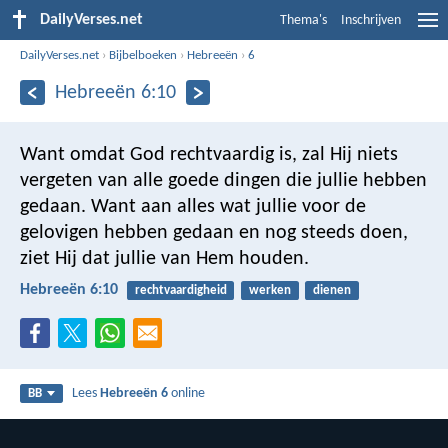
DailyVerses.net
Thema's
Inschrijven
DailyVerses.net
›
Bijbelboeken
›
Hebreeën
›
6
Hebreeën 6:10
Want omdat God rechtvaardig is, zal Hij niets
vergeten van alle goede dingen die jullie hebben
gedaan. Want aan alles wat jullie voor de
gelovigen hebben gedaan en nog steeds doen,
ziet Hij dat jullie van Hem houden.
Hebreeën 6:10
rechtvaardigheid
werken
dienen
Lees
Hebreeën 6
online
BB