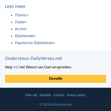
Lees meer
Thema's
Zoeken
Archief
Bijbelboeken
Populairste Bijbelteksten
Ondersteun DailyVerses.net
Help
mij
het Woord van God verspreiden:
Donatie
Over mij
Donatie
Contact
Privacy policy
© 2026 DailyVerses.net