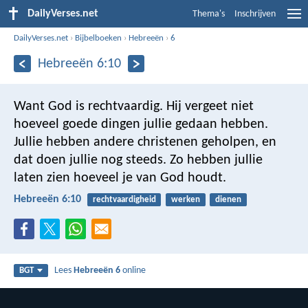
DailyVerses.net
Thema's
Inschrijven
DailyVerses.net
›
Bijbelboeken
›
Hebreeën
›
6
Hebreeën 6:10
Want God is rechtvaardig. Hij vergeet niet
hoeveel goede dingen jullie gedaan hebben.
Jullie hebben andere christenen geholpen, en
dat doen jullie nog steeds. Zo hebben jullie
laten zien hoeveel je van God houdt.
Hebreeën 6:10
rechtvaardigheid
werken
dienen
Lees
Hebreeën 6
online
BGT