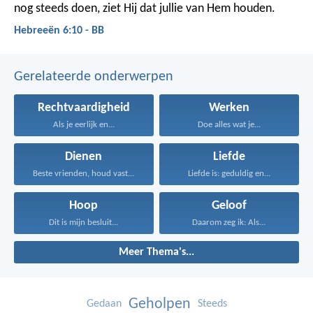
nog steeds doen, ziet Hij dat jullie van Hem houden.
Hebreeën 6:10 - BB
Gerelateerde onderwerpen
Rechtvaardigheid
Werken
Als je eerlijk en...
Doe alles wat je...
Dienen
Liefde
Beste vrienden, houd vast...
Liefde is: geduldig en...
Hoop
Geloof
Dit is mijn besluit...
Daarom zeg ik: Als...
Meer Thema's...
Geholpen
Gedaan
Steeds