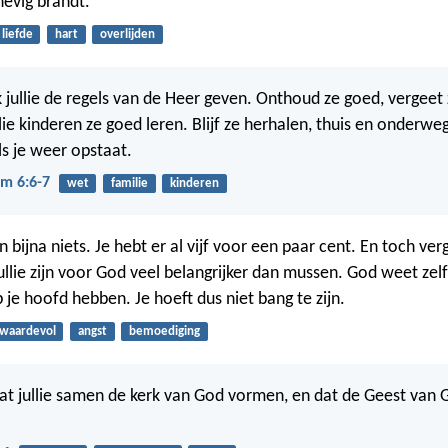
hevig brandt.
liefde
hart
overlijden
k jullie de regels van de Heer geven. Onthoud ze goed, vergeet 
lie kinderen ze goed leren. Blijf ze herhalen, thuis en onderweg
ls je weer opstaat.
m 6:6-7
wet
familie
kinderen
 bijna niets. Je hebt er al vijf voor een paar cent. En toch ve
ullie zijn voor God veel belangrijker dan mussen. God weet zel
p je hoofd hebben. Je hoeft dus niet bang te zijn.
waardevol
angst
bemoediging
dat jullie samen de kerk van God vormen, en dat de Geest van Go