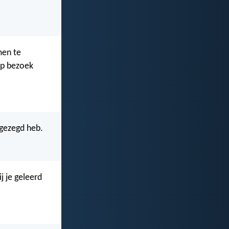
men te
op bezoek
 gezegd heb.
j je geleerd