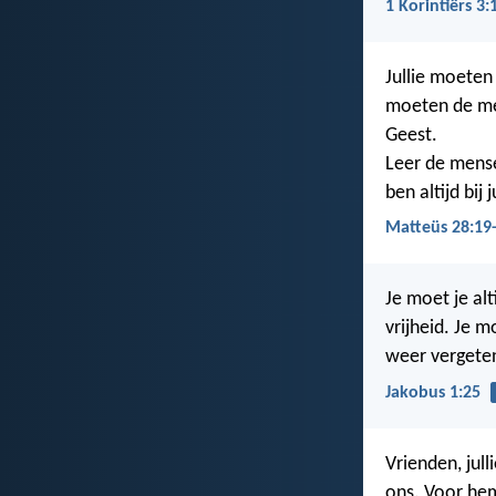
1 Korintiërs 3:
Jullie moeten 
moeten de me
Geest.
Leer de mense
ben altijd bij
Matteüs 28:19
Je moet je al
vrijheid. Je 
weer vergeten
Jakobus 1:25
Vrienden, jull
ons. Voor hem 