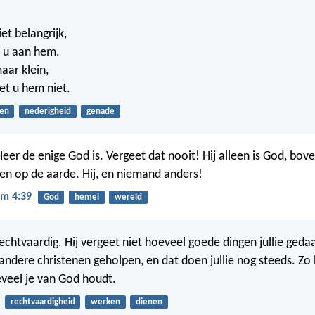
et belangrijk,
t u aan hem.
aar klein,
et u hem niet.
en
nederigheid
genade
eer de enige God is. Vergeet dat nooit! Hij alleen is God, bov
en op de aarde. Hij, en niemand anders!
m 4:39
God
hemel
wereld
echtvaardig. Hij vergeet niet hoeveel goede dingen jullie ged
 andere christenen geholpen, en dat doen jullie nog steeds. Zo 
eveel je van God houdt.
rechtvaardigheid
werken
dienen