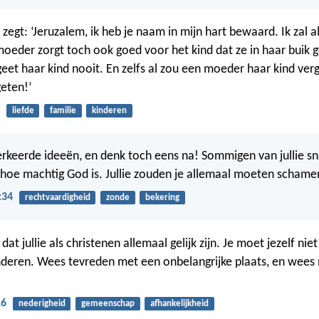
egt: ‘Jeruzalem, ik heb je naam in mijn hart bewaard. Ik zal al
oeder zorgt toch ook goed voor het kind dat ze in haar buik 
eet haar kind nooit. En zelfs al zou een moeder haar kind verge
geten!’
liefde
familie
kinderen
erkeerde ideeën, en denk toch eens na! Sommigen van jullie s
t hoe machtig God is. Jullie zouden je allemaal moeten schame
:34
rechtvaardigheid
zonde
bekering
dat jullie als christenen allemaal gelijk zijn. Je moet jezelf niet
deren. Wees tevreden met een onbelangrijke plaats, en wees 
16
nederigheid
gemeenschap
afhankelijkheid