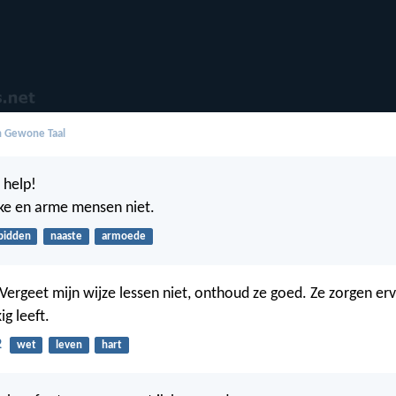
in Gewone Taal
 help!
ke en arme mensen niet.
bidden
naaste
armoede
 Vergeet mijn wijze lessen niet, onthoud ze goed. Ze zorgen erv
ig leeft.
2
wet
leven
hart