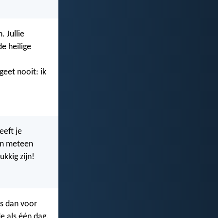
. Jullie
e heilige
geet nooit: ik
eeft je
den meteen
kkig zijn!
rs dan voor
de als één dag.