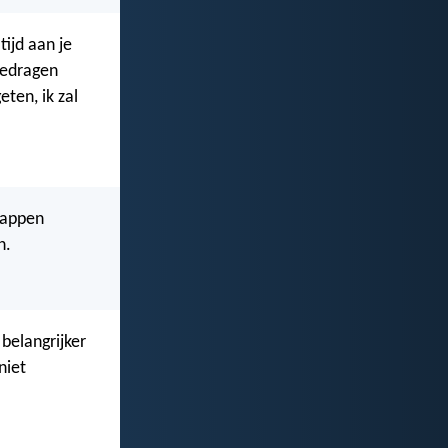
tijd aan je
gedragen
ten, ik zal
nappen
n.
 belangrijker
niet