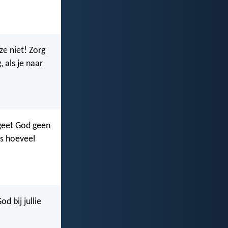
ze niet! Zorg
, als je naar
rgeet God geen
fs hoeveel
d bij jullie