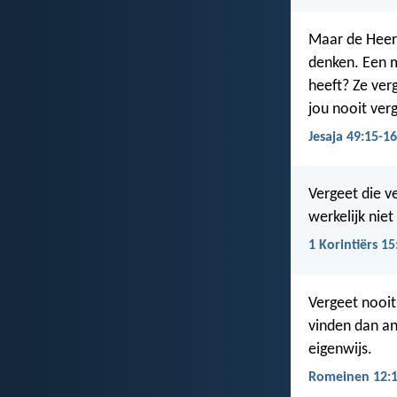
Maar de Heer z
denken. Een m
heeft? Ze verg
jou nooit ver
Jesaja 49:15-16
Vergeet die v
werkelijk nie
1 Korintiërs 15
Vergeet nooit 
vinden dan an
eigenwijs.
Romeinen 12: