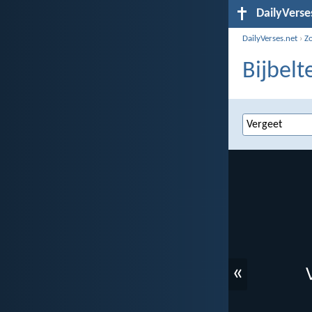
DailyVerse
DailyVerses.net
›
Z
Bijbelt
«