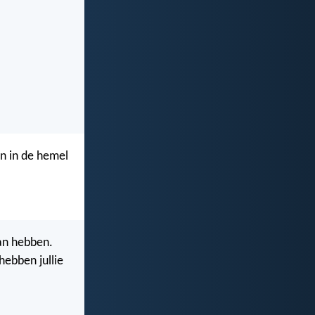
en in de hemel
aan hebben.
hebben jullie