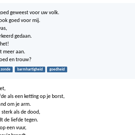
 goed geweest voor uw volk.
ook goed voor mij.
was,
erkeerd gedaan.
 het!
t meer aan.
goed en trouw?
zonde
barmhartigheid
goedheid
et,
fde als een ketting op je borst,
and om je arm.
o sterk als de dood,
 de liefde tegen.
t op een vuur,