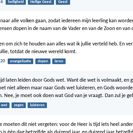
16
heiligheid
Heilige Geest
Geest
naar alle volken gaan, zodat iedereen mijn leerling kan worden
nsen dopen in de naam van de Vader en van de Zoon en van d
n om zich te houden aan alles wat ik jullie verteld heb. En ver
 jullie, totdat de nieuwe wereld komt.
-20
evangelisatie
dopen
leren
tijd laten leiden door Gods wet. Want die wet is volmaakt, en g
moet niet alleen maar naar Gods wet luisteren, en Gods woor
. Nee, je moet ook doen wat God van je vraagt. Dan zul je gelu
wet
zegen
luisteren
ie moeten dit niet vergeten: voor de Heer is tijd iets heel ande
is één dag hetzelfde als duizend jaar, en duizend jaar hetzelf