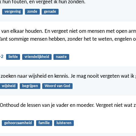
k hun fouten, en vergeet ik hun zonden.
vergeving
zonde
genade
jf van elkaar houden. En vergeet niet om mensen met open ar
ant sommige mensen hebben, zonder het te weten, engelen 
-2
liefde
vriendelijkheid
naaste
d zoeken naar wijsheid en kennis. Je mag nooit vergeten wat ik
wijsheid
begrijpen
Woord van God
 Onthoud de lessen van je vader en moeder. Vergeet niet wat zi
gehoorzaamheid
familie
luisteren