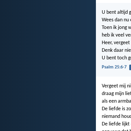
U bent altijd
Wees dan nu 
Toen ik jong 
heb ik veel v
Heer, vergeet
Denk daar nie
U bent toch 
Psalm 25:6-7
Vergeet mij ni
draag mijn lie
als een armb
De liefde is z
niemand houdt
De liefde lijk