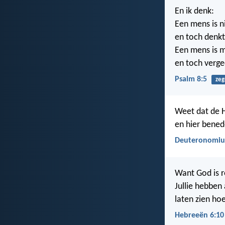
En ik denk:
Een mens is ni
en toch denk
Een mens is m
en toch verge
Psalm 8:5
zeg
Weet dat de H
en hier bened
Deuteronomiu
Want God is r
Jullie hebben
laten zien ho
Hebreeën 6:10