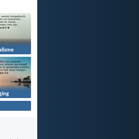
alisme
ging