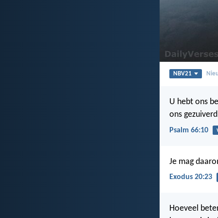
NBV21
Nieu
U hebt ons be
ons gezuiverd,
Psalm 66:10
Je mag daarom
Exodus 20:23
Hoeveel beter