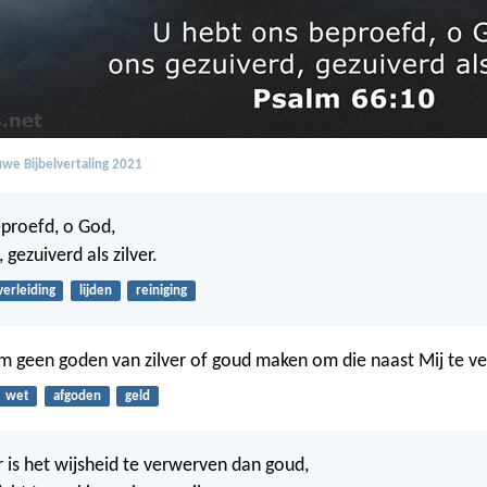
we Bijbelvertaling 2021
proefd, o God,
 gezuiverd als zilver.
verleiding
lijden
reiniging
 geen goden van zilver of goud maken om die naast Mij te ve
wet
afgoden
geld
 is het wijsheid te verwerven dan goud,