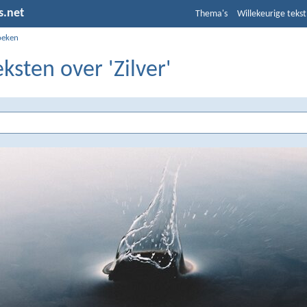
s.net
Thema's
Willekeurige tekst
oeken
eksten over 'Zilver'