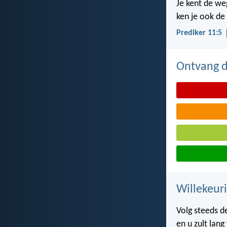
Je kent de we
ken je ook de
Prediker 11:5
Ontvang de
Willekeuri
Volg steeds de
en u zult lang