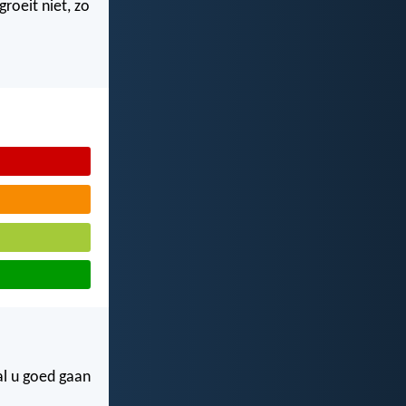
roeit niet, zo
zal u goed gaan