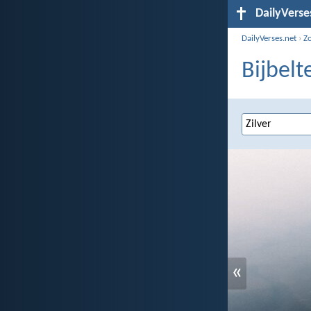
DailyVerse
DailyVerses.net
›
Z
Bijbelt
«