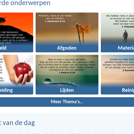
erde onderwerpen
eld
Afgoden
Materi
eiding
Lijden
Reini
Meer Thema's...
t van de dag