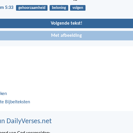
m 5:33
gehoorzaamheid
beloning
volgen
Volgende tekst!
Met afbeelding
eken
te Bijbelteksten
n DailyVerses.net