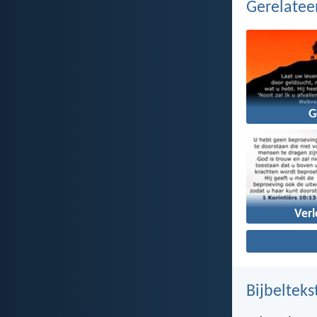
Gerelate
G
Verl
Bijbelteks