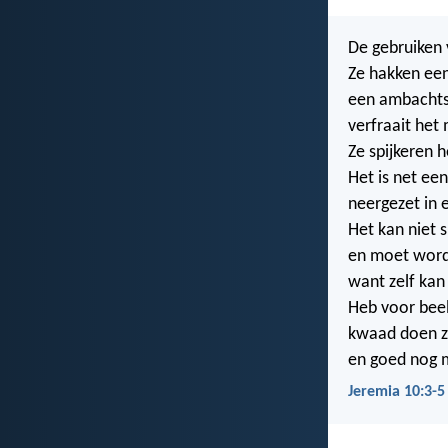
De gebruiken 
Ze hakken een
een ambachtsm
verfraait het 
Ze spijkeren h
Het is net een
neergezet in
Het kan niet 
en moet word
want zelf kan
Heb voor bee
kwaad doen ze
en goed nog 
Jeremia 10:3-5