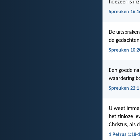
hoezeer is inz
Spreuken 16:1
De uitspraken 
de gedachten 
Spreuken 10:2
Een goede naa
waardering bo
Spreuken 22:1
U weet immers 
het zinloze l
Christus, als
1 Petrus 1:18-