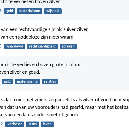
icht te verkiezen boven zilver.
6
geld
materialisme
wijsheid
van een rechtvaardige zijn als zuiver zilver,
van een goddeloze zijn niets waard.
0
waardevol
rechtvaardigheid
spreken
m is te verkiezen boven grote rijkdom,
ven zilver en goud.
geld
materialisme
relaties
dat u niet met zoiets vergankelijks als zilver of goud bent vri
even dat u van uw voorouders had geërfd, maar met het kostba
 dat van een lam zonder smet of gebrek.
19
Verlosser
Jezus
leven