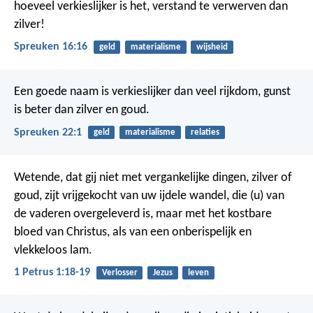
hoeveel verkieslijker is het, verstand te verwerven dan
zilver!
Spreuken 16:16
geld
materialisme
wijsheid
Een goede naam is verkieslijker dan veel rijkdom,
gunst
is beter dan zilver en goud.
Spreuken 22:1
geld
materialisme
relaties
Wetende, dat gij niet met vergankelijke dingen, zilver of
goud, zijt vrijgekocht van uw ijdele wandel, die (u) van
de vaderen overgeleverd is, maar met het kostbare
bloed van Christus, als van een onberispelijk en
vlekkeloos lam.
1 Petrus 1:18-19
Verlosser
Jezus
leven