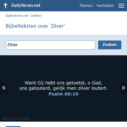
DailyVerses.net
Thema's
Inschrijven
DailyVerses.net
›
Zoeken
Bijbelteksten over 'Zilver'
«
»