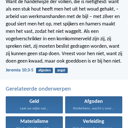
Want de handelwijze der volken, die is nietigheid: want
als een stuk hout heeft men het uit het woud gehakt, –
arbeid van werkmanshanden met de bijl – met zilver en
goud siert men het op, met spijkers en hamers maakt
men het vast, zodat het niet waggelt. Als een
vogelverschrikker in een komkommerveld zijn zij, zij
spreken niet, zij moeten beslist gedragen worden, want
zij kunnen geen stap doen. Vreest voor hen niet, want zij
doen geen kwaad, maar ook goeddoen is er bij hen niet.
Jeremia 10:3-5
afgoden
angst
Gerelateerde onderwerpen
Geld
Afgoden
Laat uw wijze van...
Kinderkens, wacht u voor...
Materialisme
Verleiding