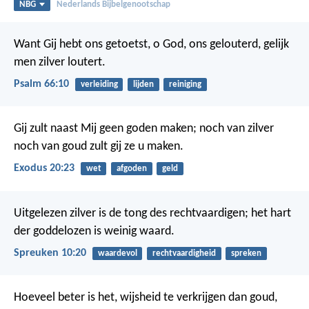
NBG
Nederlands Bijbelgenootschap
Want Gij hebt ons getoetst, o God,
ons gelouterd, gelijk
men zilver loutert.
Psalm 66:10
verleiding
lijden
reiniging
Gij zult naast Mij geen goden maken; noch van zilver
noch van goud zult gij ze u maken.
Exodus 20:23
wet
afgoden
geld
Uitgelezen zilver is de tong des rechtvaardigen;
het hart
der goddelozen is weinig waard.
Spreuken 10:20
waardevol
rechtvaardigheid
spreken
Hoeveel beter is het, wijsheid te verkrijgen dan goud,