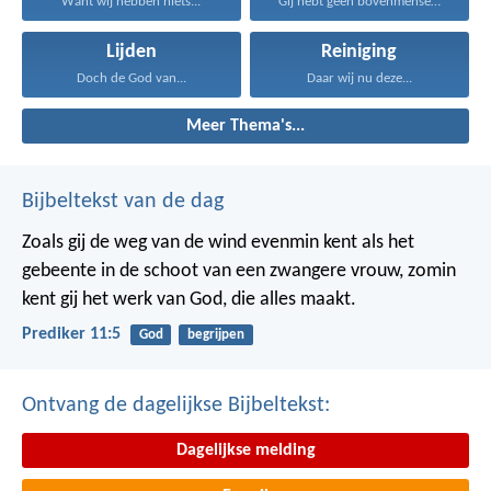
Want wij hebben niets...
Gij hebt geen bovenmenselijke...
Lijden
Reiniging
Doch de God van...
Daar wij nu deze...
Meer Thema's...
Bijbeltekst van de dag
Zoals gij de weg van de wind evenmin kent als het
gebeente in de schoot van een zwangere vrouw, zomin
kent gij het werk van God, die alles maakt.
Prediker 11:5
God
begrijpen
Ontvang de dagelijkse Bijbeltekst:
Dagelijkse melding