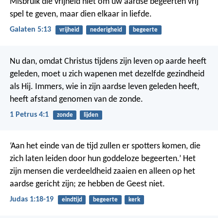
Misbruik die vrijheid niet om uw aardse begeerten vrij
spel te geven, maar dien elkaar in liefde.
Galaten 5:13
vrijheid
nederigheid
begeerte
Nu dan, omdat Christus tijdens zijn leven op aarde heeft
geleden, moet u zich wapenen met dezelfde gezindheid
als Hij. Immers, wie in zijn aardse leven geleden heeft,
heeft afstand genomen van de zonde.
1 Petrus 4:1
zonde
lijden
‘Aan het einde van de tijd zullen er spotters komen, die
zich laten leiden door hun goddeloze begeerten.’ Het
zijn mensen die verdeeldheid zaaien en alleen op het
aardse gericht zijn; ze hebben de Geest niet.
Judas 1:18-19
eindtijd
begeerte
kerk