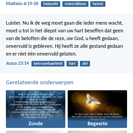
Matteüs 6:19-20
hebzucht
materialisme
hemel
Luister. Nu ik de weg moet gaan die ieder mens wacht,
moet u tot in het diepst van uw hart beseffen dat geen
van de beloften die de
, uw God, u heeft gedaan,
HEER
onvervuld is gebleven. Hij heeft ze alle gestand gedaan
en er niet één onvervuld gelaten.
Jozua 23:14
betrouwbaarheid
hart
ziel
Gerelateerde onderwerpen
Zonde
Begeerte