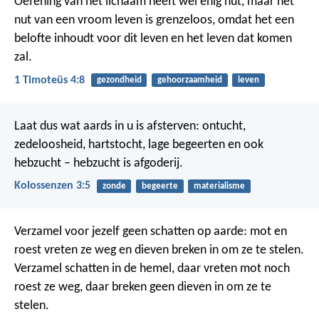
Oefening van het lichaam heeft wel enig nut, maar het
nut van een vroom leven is grenzeloos, omdat het een
belofte inhoudt voor dit leven en het leven dat komen
zal.
1 Timoteüs 4:8
gezondheid
gehoorzaamheid
leven
Laat dus wat aards in u is afsterven: ontucht,
zedeloosheid, hartstocht, lage begeerten en ook
hebzucht – hebzucht is afgoderij.
Kolossenzen 3:5
zonde
begeerte
materialisme
Verzamel voor jezelf geen schatten op aarde: mot en
roest vreten ze weg en dieven breken in om ze te stelen.
Verzamel schatten in de hemel, daar vreten mot noch
roest ze weg, daar breken geen dieven in om ze te
stelen.