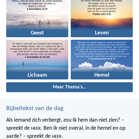
Geest
Leven
Lichaam
Hemel
Meer Thema's...
Bijbeltekst van de dag
Als iemand zich verbergt,
zou Ik hem dan niet zien? –
spreekt de
.
Ben Ik niet overal,
in de hemel en op
HEER
aarde? – spreekt de
.
HEER