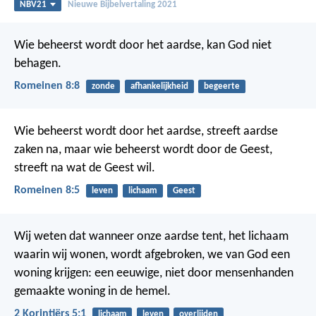
NBV21
Nieuwe Bijbelvertaling 2021
Wie beheerst wordt door het aardse, kan God niet
behagen.
Romeinen 8:8
zonde
afhankelijkheid
begeerte
Wie beheerst wordt door het aardse, streeft aardse
zaken na, maar wie beheerst wordt door de Geest,
streeft na wat de Geest wil.
Romeinen 8:5
leven
lichaam
Geest
Wij weten dat wanneer onze aardse tent, het lichaam
waarin wij wonen, wordt afgebroken, we van God een
woning krijgen: een eeuwige, niet door mensenhanden
gemaakte woning in de hemel.
2 Korintiërs 5:1
lichaam
leven
overlijden