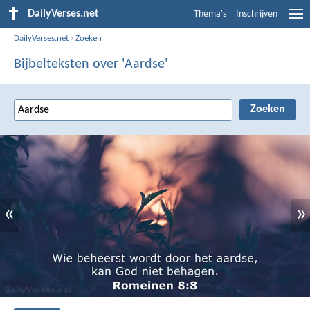
DailyVerses.net
Thema's
Inschrijven
DailyVerses.net
›
Zoeken
Bijbelteksten over 'Aardse'
«
»