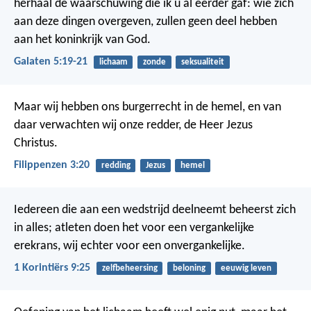
herhaal de waarschuwing die ik u al eerder gaf: wie zich
aan deze dingen overgeven, zullen geen deel hebben
aan het koninkrijk van God.
Galaten 5:19-21
lichaam
zonde
seksualiteit
Maar wij hebben ons burgerrecht in de hemel, en van
daar verwachten wij onze redder, de Heer Jezus
Christus.
Filippenzen 3:20
redding
Jezus
hemel
Iedereen die aan een wedstrijd deelneemt beheerst zich
in alles; atleten doen het voor een vergankelijke
erekrans, wij echter voor een onvergankelijke.
1 Korintiërs 9:25
zelfbeheersing
beloning
eeuwig leven