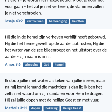
rivieren – je wordt niet meegesleurd.
Moet je door het
vuur gaan – het zal je niet verteren,
de vlammen zullen
je niet verschroeien.
Jesaja 43:2
vertrouwen
bemoediging
beloften
Hij die in de hemel zijn verheven verblijf heeft gebouwd,
Hij die het hemelgewelf op de aarde laat rusten,
Hij die
het water van de zee bijeenroept en het uitstort over de
aarde –
zijn naam is
.
HEER
Amos 9:6
schepping
God
hemel
Ik doop jullie met water als teken van jullie inkeer, maar
na mij komt iemand die machtiger is dan ik; ik ben het
zelfs niet waard om zijn sandalen voor Hem te dragen.
Hij zal jullie dopen met de heilige Geest en met vuur.
Matteüs 3:11
dopen
bekering
Heilige Geest