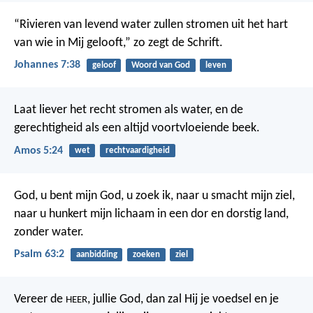
“Rivieren van levend water zullen stromen uit het hart
van wie in Mij gelooft,” zo zegt de Schrift.
Johannes 7:38
geloof
Woord van God
leven
Laat liever het recht stromen als water, en de
gerechtigheid als een altijd voortvloeiende beek.
Amos 5:24
wet
rechtvaardigheid
God, u bent mijn God, u zoek ik,
naar u smacht mijn ziel,
naar u hunkert mijn lichaam
in een dor en dorstig land,
zonder water.
Psalm 63:2
aanbidding
zoeken
ziel
Vereer de
, jullie God, dan zal Hij je voedsel en je
HEER