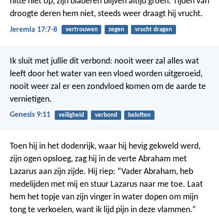
hitte niet op,
zijn bladeren blijven altijd groen.
Tijden van
droogte deren hem niet,
steeds weer draagt hij vrucht.
Jeremia 17:7-8
vertrouwen
zegen
vrucht dragen
Ik sluit met jullie dit verbond: nooit weer zal alles wat
leeft door het water van een vloed worden uitgeroeid,
nooit weer zal er een zondvloed komen om de aarde te
vernietigen.
Genesis 9:11
veiligheid
verbond
beloften
Toen hij in het dodenrijk, waar hij hevig gekweld werd,
zijn ogen opsloeg, zag hij in de verte Abraham met
Lazarus aan zijn zijde. Hij riep: “Vader Abraham, heb
medelijden met mij en stuur Lazarus naar me toe. Laat
hem het topje van zijn vinger in water dopen om mijn
tong te verkoelen, want ik lijd pijn in deze vlammen.”