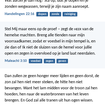
Wat aarzel je dan nog? Sta op, laat je dopen en je
zonden wegwassen, terwijl je zijn naam aanroept.
Handelingen 22:16
dopen
zonde
reiniging
Stel Mij maar eens op de proef – zegt de
van de
HEER
hemelse machten. Breng alle tienden naar mijn
voorraadkamer, zodat er voedsel in mijn tempel is, en
zie dan of Ik niet de sluizen van de hemel voor jullie
open en zegen in overvloed op je land laat neerdalen.
Maleachi 3:10
voedsel
zegen
geven
Dan zullen ze geen honger meer lijden en geen dorst, de
zon zal hen niet meer steken, de hitte hen niet
bevangen. Want het lam midden voor de troon zal hen
hoeden, hen naar de waterbronnen van het leven
brengen. En God zal alle tranen uit hun ogen wissen.