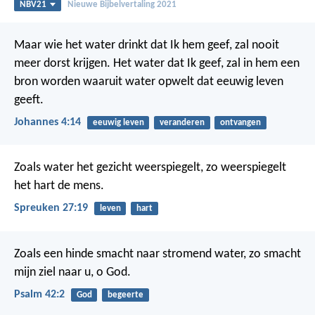
NBV21
Nieuwe Bijbelvertaling 2021
Maar wie het water drinkt dat Ik hem geef, zal nooit
meer dorst krijgen. Het water dat Ik geef, zal in hem een
bron worden waaruit water opwelt dat eeuwig leven
geeft.
Johannes 4:14
eeuwig leven
veranderen
ontvangen
Zoals water het gezicht weerspiegelt,
zo weerspiegelt
het hart de mens.
Spreuken 27:19
leven
hart
Zoals een hinde smacht
naar stromend water,
zo smacht
mijn ziel
naar u, o God.
Psalm 42:2
God
begeerte