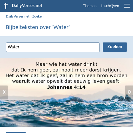
DailyVerses.net
Thema's
Inschrijven
DailyVerses.net
›
Zoeken
Bijbelteksten over 'Water'
«
»