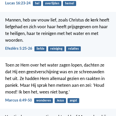
Lucas 16:23-24
hel
overlijden
hemel
Mannen, heb uw vrouw lief, zoals Christus de kerk heeft
liefgehad en zich voor haar heeft prijsgegeven om haar
te heiligen, haar te reinigen met het water en met
woorden.
Efeziërs 5:25-26
liefde
reiniging
relaties
Toen ze Hem over het water zagen lopen, dachten ze
dat Hij een geestverschijning was en ze schreeuwden
het uit. Ze hadden Hem allemaal gezien en raakten in
paniek. Maar Hij sprak hen meteen aan en zei: ‘Houd
moed! Ik ben het, wees niet bang.’
Marcus 6:49-50
wonderen
Jezus
angst