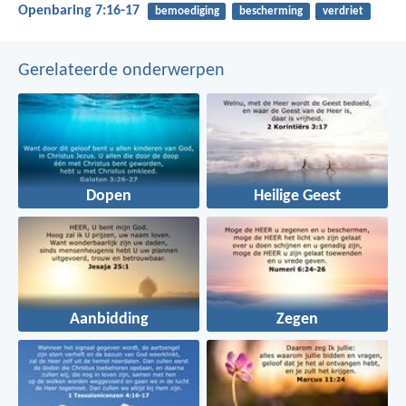
Openbaring 7:16-17
bemoediging
bescherming
verdriet
Gerelateerde onderwerpen
Dopen
Heilige Geest
Aanbidding
Zegen