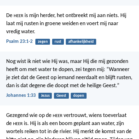
De
is mijn herder,
het ontbreekt mij aan niets.
Hij
HEER
laat mij rusten in groene weiden
en voert mij naar
vredig water.
Psalm 23:1-2
zegen
rust
afhankelijkheid
Nog wist ik niet wie Hij was, maar Hij die mij gezonden
heeft om met water te dopen, zei tegen mij: “Wanneer
je ziet dat de Geest op iemand neerdaalt en blijft rusten,
dan is dat degene die doopt met de heilige Geest.”
Johannes 1:33
Jezus
Geest
dopen
Gezegend wie op de
vertrouwt,
wiens toeverlaat
HEER
de
is.
Hij is als een boom geplant aan water,
zijn
HEER
wortels reiken tot in de rivier.
Hij merkt de komst van de