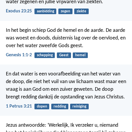
water zegenen en jullie vrijwaren van ziekten.
Exodus 23:25
aanbidding
zegen
ziekte
In het begin schiep God de hemel en de aarde. De aarde
was woest en doods, duisternis lag over de oervloed, en
over het water zweefde Gods geest.
Genesis 1:1-2
schepping
Geest
hemel
En dat water is een voorafbeelding van het water van
de doop, die niet het vuil van uw lichaam wast maar een
vraag is aan God om een zuiver geweten. De doop
brengt redding dankzij de opstanding van Jezus Christus.
1 Petrus 3:21
dopen
redding
reiniging
Jezus antwoordde: ‘Werkelijk, Ik verzeker u, niemand