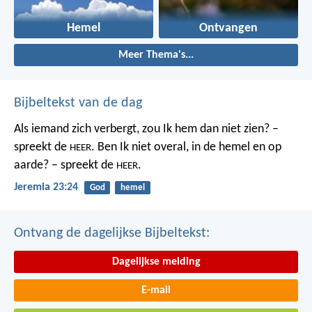
Hemel
Ontvangen
Meer Thema's...
Bijbeltekst van de dag
Als iemand zich verbergt,
zou Ik hem dan niet zien? –
spreekt de
.
Ben Ik niet overal,
in de hemel en op
HEER
aarde? – spreekt de
.
HEER
Jeremia 23:24
God
hemel
Ontvang de dagelijkse Bijbeltekst:
Dagelijkse melding
E-mail