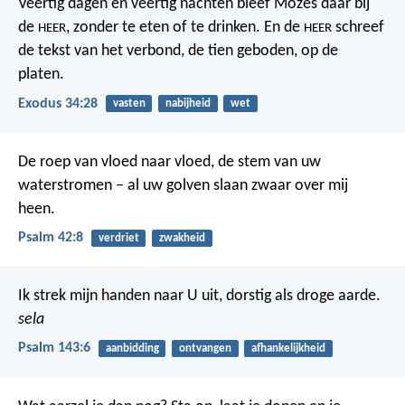
Veertig dagen en veertig nachten bleef Mozes daar bij
de
, zonder te eten of te drinken. En de
schreef
HEER
HEER
de tekst van het verbond, de tien geboden, op de
platen.
Exodus 34:28
vasten
nabijheid
wet
De roep van vloed naar vloed,
de stem van uw
waterstromen –
al uw golven slaan
zwaar over mij
heen.
Psalm 42:8
verdriet
zwakheid
Ik strek mijn handen naar U uit,
dorstig als droge aarde.
sela
Psalm 143:6
aanbidding
ontvangen
afhankelijkheid