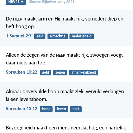
NBV21
Nieuwe Bijbelvertaling 2021
De
maakt arm en Hij maakt rijk,
vernedert diep en
HEER
heft hoog op.
1 Samuel 2:7
geld
almachtig
nederigheid
Alleen de zegen van de
maakt rijk,
zwoegen voegt
HEER
daar niets aan toe.
Spreuken 10:22
geld
zegen
afhankelijkheid
Almaar onvervulde hoop maakt ziek,
vervuld verlangen
is een levensboom.
Spreuken 13:12
hoop
leven
hart
Bezorgdheid maakt een mens neerslachtig,
een hartelijk