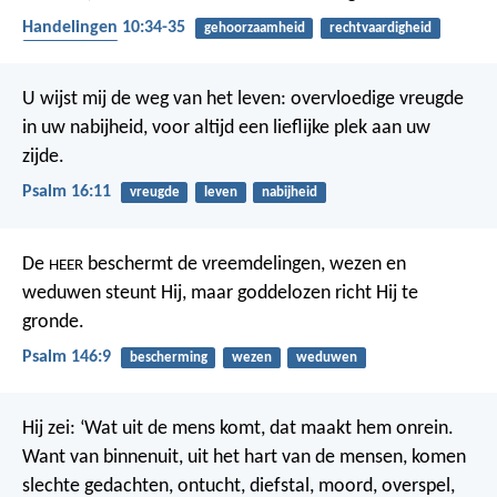
Handelingen 10:34-35
gehoorzaamheid
rechtvaardigheid
evangelisatie
U wijst mij de weg van het leven:
overvloedige vreugde
in uw nabijheid,
voor altijd een lieflijke plek aan uw
zijde.
Psalm 16:11
vreugde
leven
nabijheid
De
beschermt de vreemdelingen,
wezen en
HEER
weduwen steunt Hij,
maar goddelozen richt Hij te
gronde.
Psalm 146:9
bescherming
wezen
weduwen
Hij zei: ‘Wat uit de mens komt, dat maakt hem onrein.
Want van binnenuit, uit het hart van de mensen, komen
slechte gedachten, ontucht, diefstal, moord, overspel,