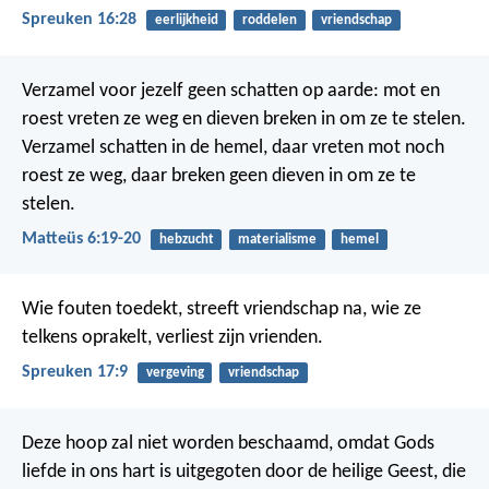
Spreuken 16:28
eerlijkheid
roddelen
vriendschap
Verzamel voor jezelf geen schatten op aarde: mot en
roest vreten ze weg en dieven breken in om ze te stelen.
Verzamel schatten in de hemel, daar vreten mot noch
roest ze weg, daar breken geen dieven in om ze te
stelen.
Matteüs 6:19-20
hebzucht
materialisme
hemel
Wie fouten toedekt, streeft vriendschap na,
wie ze
telkens oprakelt, verliest zijn vrienden.
Spreuken 17:9
vergeving
vriendschap
Deze hoop zal niet worden beschaamd, omdat Gods
liefde in ons hart is uitgegoten door de heilige Geest, die