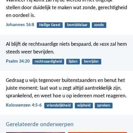
Wanneer Hij komt zal Hij de wereld in het ongelijk
stellen door duidelijk te maken wat zonde, gerechtigheid
en oordeel is.
Johannes 16:8
Heilige Geest
bemiddelaar
zonde
Al blijft de rechtvaardige niets bespaard,
de
zal hem
HEER
steeds weer bevrijden.
Psalm 34:20
rechtvaardigheid
lijden
bevrijder
Gedraag u wijs tegenover buitenstaanders en benut het
juiste moment; laat wat u zegt altijd aantrekkelijk zijn,
sprankelend, en weet hoe u op iedereen moet reageren.
Kolossenzen 4:5-6
vriendelijkheid
wijsheid
spreken
Gerelateerde onderwerpen