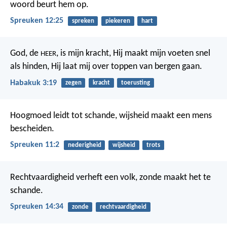
woord beurt hem op.
Spreuken 12:25
spreken
piekeren
hart
God, de
, is mijn kracht,
Hij maakt mijn voeten snel
HEER
als hinden,
Hij laat mij over toppen van bergen gaan.
Habakuk 3:19
zegen
kracht
toerusting
Hoogmoed leidt tot schande,
wijsheid maakt een mens
bescheiden.
Spreuken 11:2
nederigheid
wijsheid
trots
Rechtvaardigheid verheft een volk,
zonde maakt het te
schande.
Spreuken 14:34
zonde
rechtvaardigheid