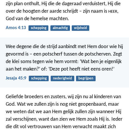
zijn plan onthult,
Hij die de dageraad verduistert,
Hij die
over de hoogten der aarde schrijdt –
zijn naam is
,
HEER
God van de hemelse machten.
Amos 4:13
schepping
almachtig
wijsheid
Wee degene die de strijd aanbindt
met Hem door wie hij
gevormd is –
een potscherf tussen de potscherven.
Zegt
de klei soms tegen wie hem vormt:
‘Wat ben je eigenlijk
aan het maken?’
of: ‘Deze pot heeft niet eens oren!’
Jesaja 45:9
schepping
nederigheid
begrijpen
Geliefde broeders en zusters, wij zijn nu al kinderen van
God. Wat we zullen zijn is nog niet geopenbaard, maar
we weten dat we aan Hem gelijk zullen zijn wanneer Hij
zal verschijnen, want dan zien we Hem zoals Hij is. Ieder
die dit vol vertrouwen van Hem verwacht maakt zich