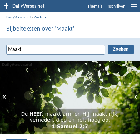
DailyVerses.net
Thema's
Inschrijven
DailyVerses.net
›
Zoeken
Bijbelteksten over 'Maakt'
«
»