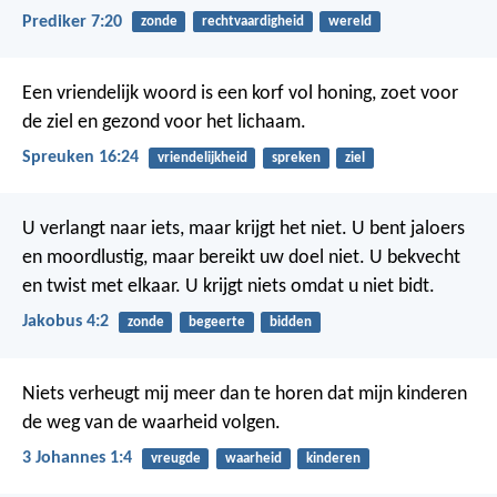
Prediker 7:20
zonde
rechtvaardigheid
wereld
Een vriendelijk woord is een korf vol honing,
zoet voor
de ziel en gezond voor het lichaam.
Spreuken 16:24
vriendelijkheid
spreken
ziel
U verlangt naar iets, maar krijgt het niet. U bent jaloers
en moordlustig, maar bereikt uw doel niet. U bekvecht
en twist met elkaar. U krijgt niets omdat u niet bidt.
Jakobus 4:2
zonde
begeerte
bidden
Niets verheugt mij meer dan te horen dat mijn kinderen
de weg van de waarheid volgen.
3 Johannes 1:4
vreugde
waarheid
kinderen