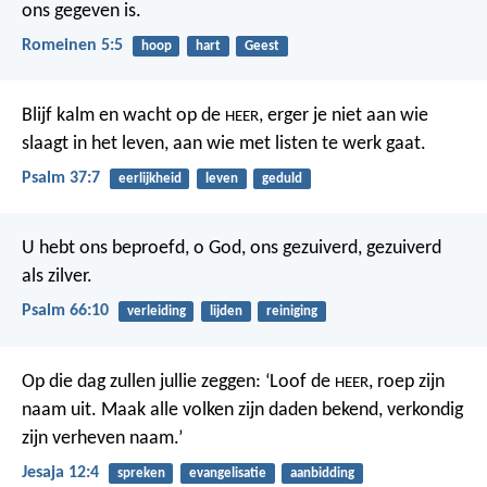
ons gegeven is.
Romeinen 5:5
hoop
hart
Geest
Blijf kalm en wacht op de
,
erger je niet aan wie
HEER
slaagt in het leven,
aan wie met listen te werk gaat.
Psalm 37:7
eerlijkheid
leven
geduld
U hebt ons beproefd, o God,
ons gezuiverd, gezuiverd
als zilver.
Psalm 66:10
verleiding
lijden
reiniging
Op die dag zullen jullie zeggen:
‘Loof de
, roep zijn
HEER
naam uit.
Maak alle volken zijn daden bekend,
verkondig
zijn verheven naam.’
Jesaja 12:4
spreken
evangelisatie
aanbidding