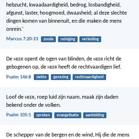
hebzucht, kwaadaardigheid, bedrog, losbandigheid,
afgunst, laster, hoogmoed, dwaasheid; al deze slechte
dingen komen van binnenuit, en die maken de mens
onrein.’
Marcus 7:20-23
zonde
reiniging
verleiding
De
opent de ogen van blinden,
de
richt de
HEER
HEER
gebogenen op,
de
heeft de rechtvaardigen lief.
HEER
Psalm 146:8
ziekte
genezing
rechtvaardigheid
Loof de
, roep luid zijn naam,
maak zijn daden
HEER
bekend onder de volken.
Psalm 105:1
spreken
evangelisatie
aanbidding
De schepper van de bergen en de wind,
Hij die de mens