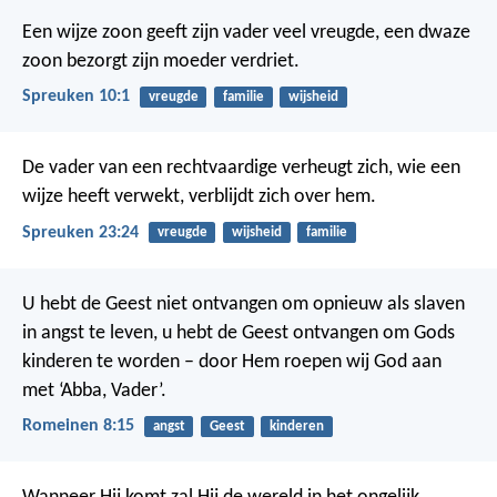
Een wijze zoon geeft zijn vader veel vreugde,
een dwaze
zoon bezorgt zijn moeder verdriet.
Spreuken 10:1
vreugde
familie
wijsheid
De vader van een rechtvaardige verheugt zich,
wie een
wijze heeft verwekt, verblijdt zich over hem.
Spreuken 23:24
vreugde
wijsheid
familie
U hebt de Geest niet ontvangen om opnieuw als slaven
in angst te leven, u hebt de Geest ontvangen om Gods
kinderen te worden – door Hem roepen wij God aan
met ‘Abba, Vader’.
Romeinen 8:15
angst
Geest
kinderen