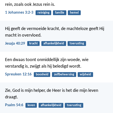
rein, zoals ook Jezus rein is.
1 Johannes 3:2-3
reiniging
familie
hemel
Hij geeft de vermoeide kracht,
de machteloze geeft Hij
macht in overvloed.
Jesaja 40:29
kracht
afhankelijkheid
toerusting
Een dwaas toont onmiddellijk zijn woede,
wie
verstandig is, zwijgt als hij beledigd wordt.
Spreuken 12:16
boosheid
zelfbeheersing
wijsheid
Zie, God is mijn helper,
de Heer is het die mijn leven
draagt.
Psalm 54:6
leven
afhankelijkheid
toerusting