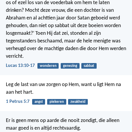
os of ezel los van de voederbak om hem te laten
drinken? Mocht deze vrouw, die een dochter is van
Abraham en al achttien jaar door Satan geboeid werd
gehouden, dan niet op sabbat uit deze boeien worden
losgemaakt?’ Toen Hij dat zei, stonden al zijn
tegenstanders beschaamd, maar de hele menigte was
verheugd over de machtige daden die door Hem werden
verricht.
Lucas 13:10-17
wonderen
genezing
sabbat
Leg de last van uw zorgen op Hem, want u ligt Hem na
aan het hart.
1 Petrus 5:7
angst
piekeren
zwakheid
Er is geen mens op aarde die nooit zondigt, die alleen
maar goed is en altijd rechtvaardig.