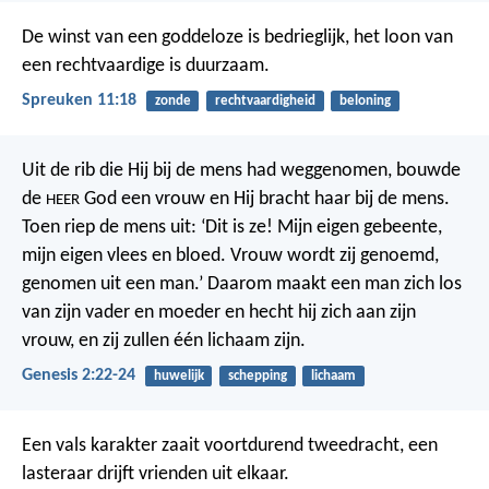
De winst van een goddeloze is bedrieglijk,
het loon van
een rechtvaardige is duurzaam.
Spreuken 11:18
zonde
rechtvaardigheid
beloning
Uit de rib die Hij bij de mens had weggenomen, bouwde
de
God een vrouw en Hij bracht haar bij de mens.
HEER
Toen riep de mens uit: ‘Dit is ze! Mijn eigen gebeente,
mijn eigen vlees en bloed. Vrouw wordt zij genoemd,
genomen uit een man.’ Daarom maakt een man zich los
van zijn vader en moeder en hecht hij zich aan zijn
vrouw, en zij zullen één lichaam zijn.
Genesis 2:22-24
huwelijk
schepping
lichaam
Een vals karakter zaait voortdurend tweedracht,
een
lasteraar drijft vrienden uit elkaar.