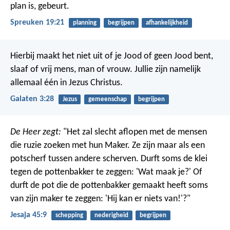
plan is, gebeurt.
Spreuken 19:21
planning
begrijpen
afhankelijkheid
Hierbij maakt het niet uit of je Jood of geen Jood bent,
slaaf of vrij mens, man of vrouw. Jullie zijn namelijk
allemaal één in Jezus Christus.
Galaten 3:28
Jezus
gemeenschap
begrijpen
De Heer zegt:
"Het zal slecht aflopen met de mensen
die ruzie zoeken met hun Maker. Ze zijn maar als een
potscherf tussen andere scherven. Durft soms de klei
tegen de pottenbakker te zeggen: 'Wat maak je?' Of
durft de pot die de pottenbakker gemaakt heeft soms
van zijn maker te zeggen: 'Hij kan er niets van!'?"
Jesaja 45:9
schepping
nederigheid
begrijpen