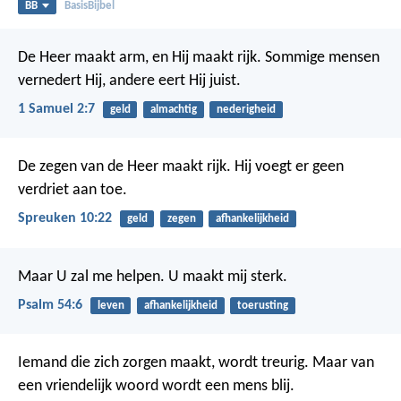
BB
BasisBijbel
De Heer maakt arm, en Hij maakt rijk.
Sommige mensen
vernedert Hij,
andere eert Hij juist.
1 Samuel 2:7
geld
almachtig
nederigheid
De zegen van de Heer maakt rijk.
Hij voegt er geen
verdriet aan toe.
Spreuken 10:22
geld
zegen
afhankelijkheid
Maar U zal me helpen.
U maakt mij sterk.
Psalm 54:6
leven
afhankelijkheid
toerusting
Iemand die zich zorgen maakt, wordt treurig.
Maar van
een vriendelijk woord wordt een mens blij.