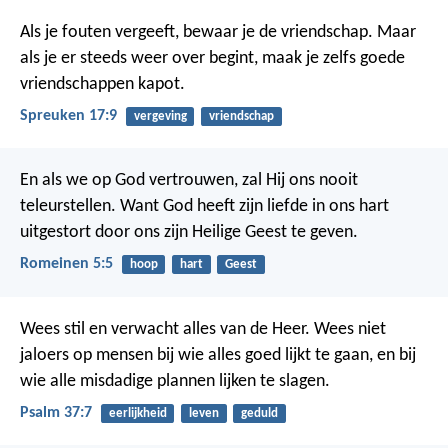
Als je fouten vergeeft, bewaar je de vriendschap.
Maar
als je er steeds weer over begint, maak je zelfs goede
vriendschappen kapot.
Spreuken 17:9
vergeving
vriendschap
En als we op God vertrouwen, zal Hij ons nooit
teleurstellen. Want God heeft zijn liefde in ons hart
uitgestort door ons zijn Heilige Geest te geven.
Romeinen 5:5
hoop
hart
Geest
Wees stil en verwacht alles van de Heer.
Wees niet
jaloers op mensen bij wie alles goed lijkt te gaan,
en bij
wie alle misdadige plannen lijken te slagen.
Psalm 37:7
eerlijkheid
leven
geduld