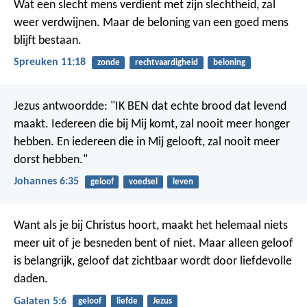
Wat een slecht mens verdient met zijn slechtheid, zal
weer verdwijnen.
Maar de beloning van een goed mens
blijft bestaan.
Spreuken 11:18
zonde
rechtvaardigheid
beloning
Jezus antwoordde: "IK BEN dat echte brood dat levend
maakt. Iedereen die bij Mij komt, zal nooit meer honger
hebben. En iedereen die in Mij gelooft, zal nooit meer
dorst hebben."
Johannes 6:35
geloof
voedsel
leven
Want als je bij Christus hoort, maakt het helemaal niets
meer uit of je besneden bent of niet. Maar alleen geloof
is belangrijk, geloof dat zichtbaar wordt door liefdevolle
daden.
Galaten 5:6
geloof
liefde
Jezus