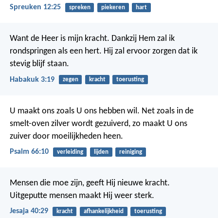
Spreuken 12:25
spreken
piekeren
hart
Want de Heer is mijn kracht.
Dankzij Hem zal ik
rondspringen als een hert.
Hij zal ervoor zorgen dat ik
stevig blijf staan.
Habakuk 3:19
zegen
kracht
toerusting
U maakt ons zoals U ons hebben wil.
Net zoals in de
smelt-oven zilver wordt gezuiverd,
zo maakt U ons
zuiver door moeilijkheden heen.
Psalm 66:10
verleiding
lijden
reiniging
Mensen die moe zijn, geeft Hij nieuwe kracht.
Uitgeputte mensen maakt Hij weer sterk.
Jesaja 40:29
kracht
afhankelijkheid
toerusting