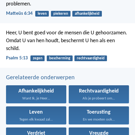
problemen.
Matteüs 6:34
leven
piekeren
afhankelijkheid
Heer, U bent goed voor de mensen die U gehoorzamen.
Omdat U van hen houdt, beschermt U hen als een
schild.
Psalm 5:13
zegen
bescherming
rechtvaardigheid
Gerelateerde onderwerpen
Afhankelijkheid
Rechtvaardigheid
Want Ik, je Heer...
Als je probeert om...
Leven
Toerusting
Tegen elk kwaad zal...
En we moeten ook...
Verdriet
Vreugde