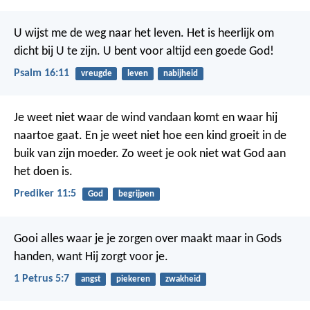
U wijst me de weg naar het leven.
Het is heerlijk om
dicht bij U te zijn.
U bent voor altijd een goede God!
Psalm 16:11
vreugde
leven
nabijheid
Je weet niet waar de wind vandaan komt en waar hij
naartoe gaat.
En je weet niet hoe een kind groeit in de
buik van zijn moeder.
Zo weet je ook niet wat God aan
het doen is.
Prediker 11:5
God
begrijpen
Gooi alles waar je je zorgen over maakt maar in Gods
handen, want Hij zorgt voor je.
1 Petrus 5:7
angst
piekeren
zwakheid