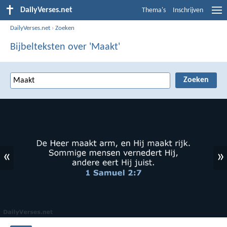
DailyVerses.net
Thema's
Inschrijven
DailyVerses.net
›
Zoeken
Bijbelteksten over 'Maakt'
«
»