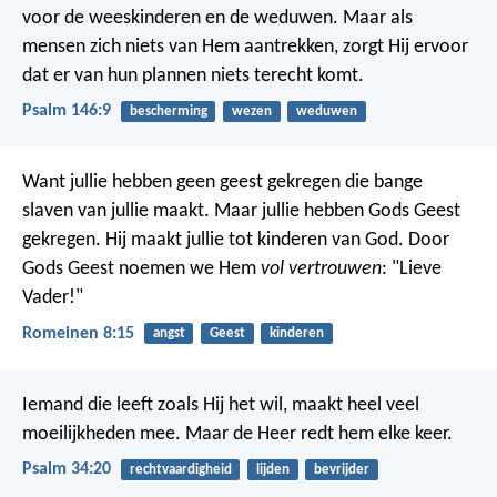
voor de weeskinderen en de weduwen.
Maar als
mensen zich niets van Hem aantrekken,
zorgt Hij ervoor
dat er van hun plannen niets terecht komt.
Psalm 146:9
bescherming
wezen
weduwen
Want jullie hebben geen geest gekregen die bange
slaven van jullie maakt. Maar jullie hebben Gods Geest
gekregen. Hij maakt jullie tot kinderen van God. Door
Gods Geest noemen we Hem
vol vertrouwen
: "Lieve
Vader!"
Romeinen 8:15
angst
Geest
kinderen
Iemand die leeft zoals Hij het wil,
maakt heel veel
moeilijkheden mee.
Maar de Heer redt hem elke keer.
Psalm 34:20
rechtvaardigheid
lijden
bevrijder