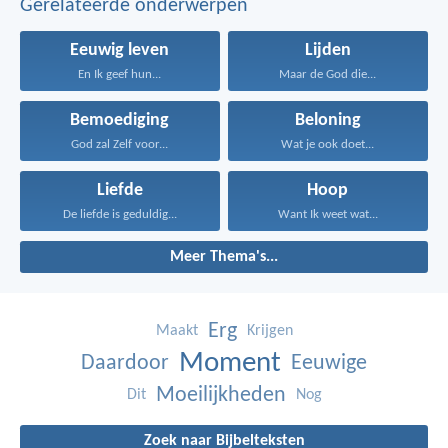
Gerelateerde onderwerpen
Eeuwig leven
Lijden
En Ik geef hun...
Maar de God die...
Bemoediging
Beloning
God zal Zelf voor...
Wat je ook doet...
Liefde
Hoop
De liefde is geduldig...
Want Ik weet wat...
Meer Thema's...
Erg
Maakt
Krijgen
Moment
Daardoor
Eeuwige
Moeilijkheden
Dit
Nog
Zoek naar Bijbelteksten