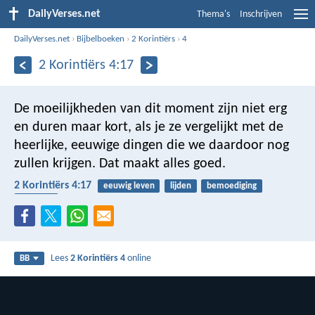
DailyVerses.net
Thema's
Inschrijven
DailyVerses.net
›
Bijbelboeken
›
2 Korintiërs
›
4
2 Korintiërs 4:17
De moeilijkheden van dit moment zijn niet erg
en duren maar kort, als je ze vergelijkt met de
heerlijke, eeuwige dingen die we daardoor nog
zullen krijgen. Dat maakt alles goed.
2 Korintiërs 4:17
eeuwig leven
lijden
bemoediging
beloning
Lees
2 Korintiërs 4
online
BB