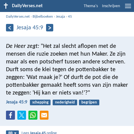
DailyVerses.net
Thema's
Inschrijven
DailyVerses.net
›
Bijbelboeken
›
Jesaja
›
45
Jesaja 45:9
De Heer zegt:
"Het zal slecht aflopen met de
mensen die ruzie zoeken met hun Maker. Ze zijn
maar als een potscherf tussen andere scherven.
Durft soms de klei tegen de pottenbakker te
zeggen: 'Wat maak je?' Of durft de pot die de
pottenbakker gemaakt heeft soms van zijn maker
te zeggen: 'Hij kan er niets van!'?"
Jesaja 45:9
schepping
nederigheid
begrijpen
Lees
Jesaja 45
online
BB