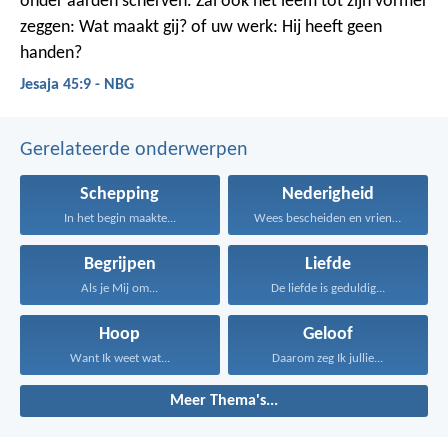
onder aarden scherven. Zal ook het leem tot zijn vormer
zeggen: Wat maakt gij? of uw werk: Hij heeft geen
handen?
Jesaja 45:9 - NBG
Gerelateerde onderwerpen
Schepping
Nederigheid
In het begin maakte...
Wees bescheiden en vriendelijk...
Begrijpen
Liefde
Als je Mij om...
De liefde is geduldig...
Hoop
Geloof
Want Ik weet wat...
Daarom zeg Ik jullie...
Meer Thema's...