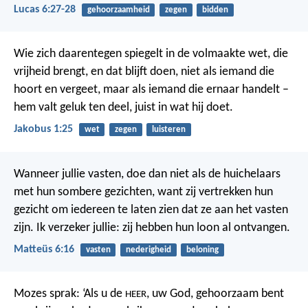
Lucas 6:27-28
gehoorzaamheid
zegen
bidden
Wie zich daarentegen spiegelt in de volmaakte wet, die
vrijheid brengt, en dat blijft doen, niet als iemand die
hoort en vergeet, maar als iemand die ernaar handelt –
hem valt geluk ten deel, juist in wat hij doet.
Jakobus 1:25
wet
zegen
luisteren
Wanneer jullie vasten, doe dan niet als de huichelaars
met hun sombere gezichten, want zij vertrekken hun
gezicht om iedereen te laten zien dat ze aan het vasten
zijn. Ik verzeker jullie: zij hebben hun loon al ontvangen.
Matteüs 6:16
vasten
nederigheid
beloning
Mozes sprak: ‘Als u de
, uw God, gehoorzaam bent
HEER