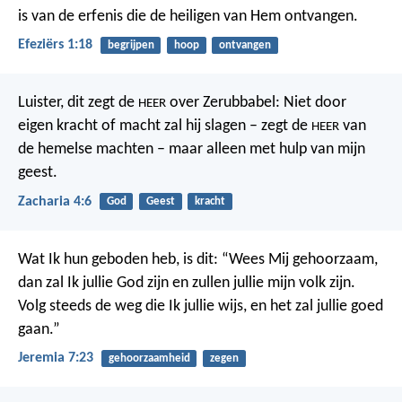
is van de erfenis die de heiligen van Hem ontvangen.
Efeziërs 1:18
begrijpen
hoop
ontvangen
Luister, dit zegt de
over Zerubbabel: Niet door
HEER
eigen kracht of macht zal hij slagen – zegt de
van
HEER
de hemelse machten – maar alleen met hulp van mijn
geest.
Zacharia 4:6
God
Geest
kracht
Wat Ik hun geboden heb, is dit: “Wees Mij gehoorzaam,
dan zal Ik jullie God zijn en zullen jullie mijn volk zijn.
Volg steeds de weg die Ik jullie wijs, en het zal jullie goed
gaan.”
Jeremia 7:23
gehoorzaamheid
zegen