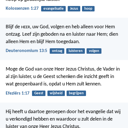
Kolossenzen 1:27
evangelisatie
Jezus
hoop
Blijf de
, uw God, volgen en heb alleen voor Hem
HEER
ontzag. Leef zijn geboden na en luister naar Hem; dien
alleen Hem en blijf Hem toegedaan.
Deuteronomium 13:5
ontzag
luisteren
volgen
Moge de God van onze Heer Jezus Christus, de Vader in
al zijn luister, u de Geest schenken die inzicht geeft in
wat geopenbaard is, opdat u Hem zult kennen.
Efeziërs 1:17
Geest
wijsheid
begrijpen
Hij heeft u daartoe geroepen door het evangelie dat wij
u verkondigd hebben en waardoor u zult delen in de
luister van onze Heer Jezus Christus.