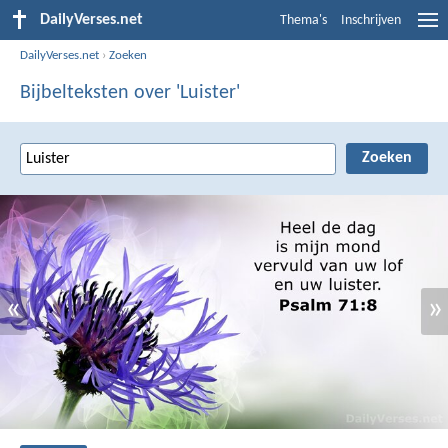
DailyVerses.net
Thema's
Inschrijven
DailyVerses.net
›
Zoeken
Bijbelteksten over 'Luister'
«
»