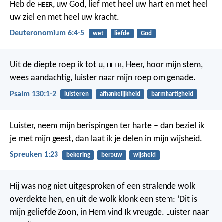
Heb de
, uw God, lief met heel uw hart en met heel
HEER
uw ziel en met heel uw kracht.
Deuteronomium 6:4-5
wet
liefde
God
Uit de diepte roep ik tot u,
,
Heer, hoor mijn stem,
HEER
wees aandachtig, luister
naar mijn roep om genade.
Psalm 130:1-2
luisteren
afhankelijkheid
barmhartigheid
Luister, neem mijn berispingen ter harte –
dan beziel ik
je met mijn geest,
dan laat ik je delen in mijn wijsheid.
Spreuken 1:23
bekering
berouw
wijsheid
Hij was nog niet uitgesproken of een stralende wolk
overdekte hen, en uit de wolk klonk een stem: ‘Dit is
mijn geliefde Zoon, in Hem vind Ik vreugde. Luister naar