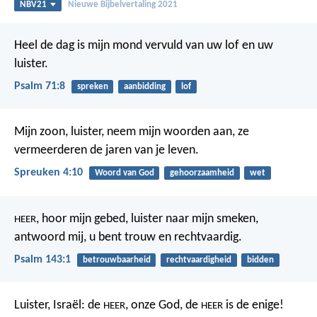
NBV21
Nieuwe Bijbelvertaling 2021
Heel de dag is mijn mond
vervuld van uw lof en uw
luister.
Psalm 71:8
spreken
aanbidding
lof
Mijn zoon, luister, neem mijn woorden aan,
ze
vermeerderen de jaren van je leven.
Spreuken 4:10
Woord van God
gehoorzaamheid
wet
, hoor mijn gebed,
luister naar mijn smeken,
HEER
antwoord mij, u bent trouw en rechtvaardig.
Psalm 143:1
betrouwbaarheid
rechtvaardigheid
bidden
Luister, Israël: de
, onze God, de
is de enige!
HEER
HEER