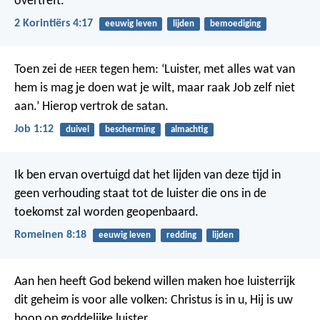
overtreft.
2 Korintiërs 4:17
eeuwig leven
lijden
bemoediging
Toen zei de
tegen hem: ‘Luister, met alles wat van
HEER
hem is mag je doen wat je wilt, maar raak Job zelf niet
aan.’ Hierop vertrok de satan.
Job 1:12
duivel
bescherming
almachtig
Ik ben ervan overtuigd dat het lijden van deze tijd in
geen verhouding staat tot de luister die ons in de
toekomst zal worden geopenbaard.
Romeinen 8:18
eeuwig leven
redding
lijden
Aan hen heeft God bekend willen maken hoe luisterrijk
dit geheim is voor alle volken: Christus is in u, Hij is uw
hoop op goddelijke luister.