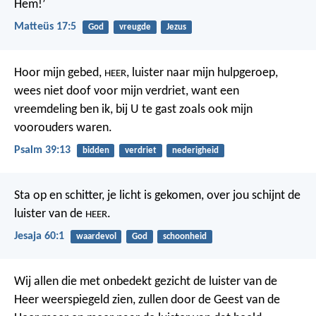
Hem!’
Matteüs 17:5
God
vreugde
Jezus
Hoor mijn gebed,
,
luister naar mijn hulpgeroep,
HEER
wees niet doof voor mijn verdriet,
want een
vreemdeling ben ik, bij U te gast
zoals ook mijn
voorouders waren.
Psalm 39:13
bidden
verdriet
nederigheid
Sta op en schitter, je licht is gekomen,
over jou schijnt de
luister van de
.
HEER
Jesaja 60:1
waardevol
God
schoonheid
Wij allen die met onbedekt gezicht de luister van de
Heer weerspiegeld zien, zullen door de Geest van de