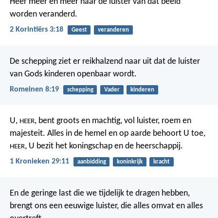
Heer meer en meer naar de luister van dat beeld
worden veranderd.
2 Korintiërs 3:18
Geest
veranderen
De schepping ziet er reikhalzend naar uit dat de luister
van Gods kinderen openbaar wordt.
Romeinen 8:19
schepping
Vader
kinderen
U,
, bent groots en machtig, vol luister, roem en
HEER
majesteit. Alles in de hemel en op aarde behoort U toe,
, U bezit het koningschap en de heerschappij.
HEER
1 Kronieken 29:11
aanbidding
koninkrijk
kracht
En de geringe last die we tijdelijk te dragen hebben,
brengt ons een eeuwige luister, die alles omvat en alles