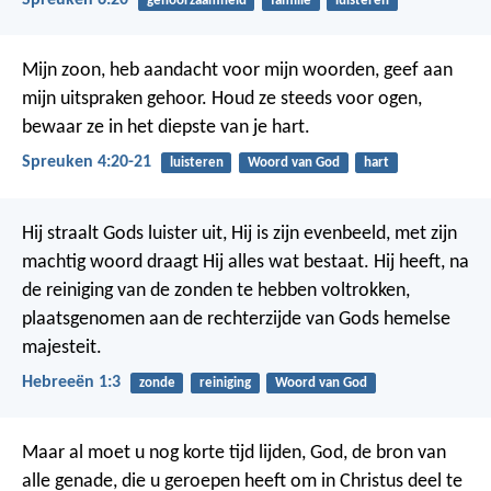
Spreuken 6:20
gehoorzaamheid
familie
luisteren
Mijn zoon, heb aandacht voor mijn woorden,
geef aan
mijn uitspraken gehoor.
Houd ze steeds voor ogen,
bewaar ze in het diepste van je hart.
Spreuken 4:20-21
luisteren
Woord van God
hart
Hij straalt Gods luister uit, Hij is zijn evenbeeld, met zijn
machtig woord draagt Hij alles wat bestaat. Hij heeft, na
de reiniging van de zonden te hebben voltrokken,
plaatsgenomen aan de rechterzijde van Gods hemelse
majesteit.
Hebreeën 1:3
zonde
reiniging
Woord van God
Maar al moet u nog korte tijd lijden, God, de bron van
alle genade, die u geroepen heeft om in Christus deel te