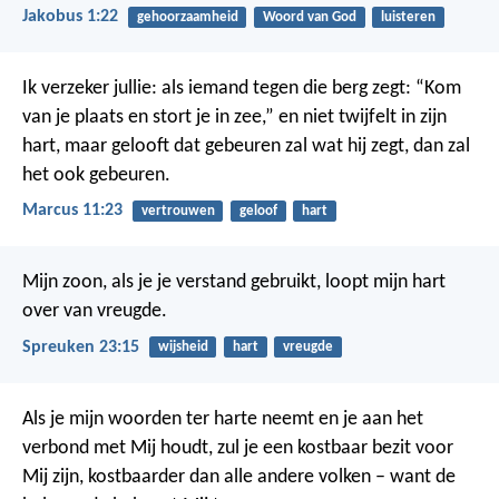
Jakobus 1:22
gehoorzaamheid
Woord van God
luisteren
Ik verzeker jullie: als iemand tegen die berg zegt: “Kom
van je plaats en stort je in zee,” en niet twijfelt in zijn
hart, maar gelooft dat gebeuren zal wat hij zegt, dan zal
het ook gebeuren.
Marcus 11:23
vertrouwen
geloof
hart
Mijn zoon, als je je verstand gebruikt,
loopt mijn hart
over van vreugde.
Spreuken 23:15
wijsheid
hart
vreugde
Als je mijn woorden ter harte neemt en je aan het
verbond met Mij houdt, zul je een kostbaar bezit voor
Mij zijn, kostbaarder dan alle andere volken – want de