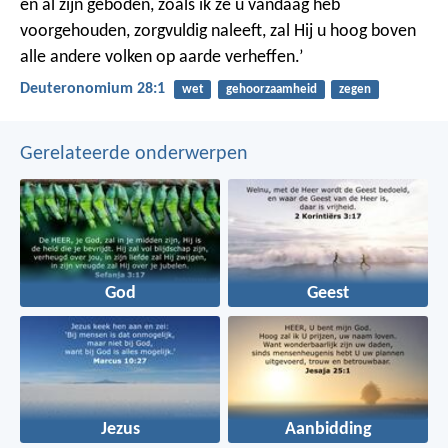
en al zijn geboden, zoals ik ze u vandaag heb
voorgehouden, zorgvuldig naleeft, zal Hij u hoog boven
alle andere volken op aarde verheffen.’
Deuteronomium 28:1
wet
gehoorzaamheid
zegen
Gerelateerde onderwerpen
God
Geest
Jezus
Aanbidding