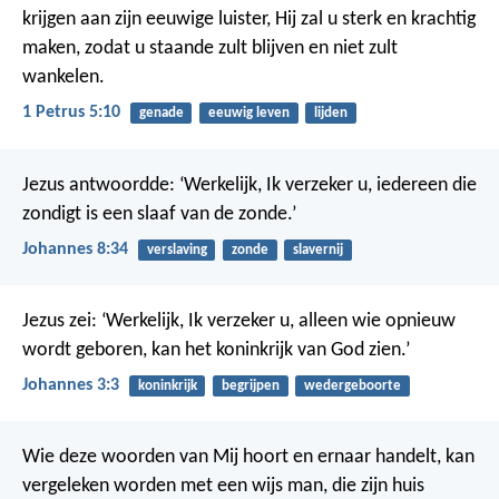
krijgen aan zijn eeuwige luister, Hij zal u sterk en krachtig
maken, zodat u staande zult blijven en niet zult
wankelen.
1 Petrus 5:10
genade
eeuwig leven
lijden
Jezus antwoordde: ‘Werkelijk, Ik verzeker u, iedereen die
zondigt is een slaaf van de zonde.’
Johannes 8:34
verslaving
zonde
slavernij
Jezus zei: ‘Werkelijk, Ik verzeker u, alleen wie opnieuw
wordt geboren, kan het koninkrijk van God zien.’
Johannes 3:3
koninkrijk
begrijpen
wedergeboorte
Wie deze woorden van Mij hoort en ernaar handelt, kan
vergeleken worden met een wijs man, die zijn huis