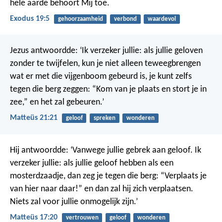
hele aarde behoort Mij toe.
Exodus 19:5
gehoorzaamheid
verbond
waardevol
Jezus antwoordde: ‘Ik verzeker jullie: als jullie geloven
zonder te twijfelen, kun je niet alleen teweegbrengen
wat er met die vijgenboom gebeurd is, je kunt zelfs
tegen die berg zeggen: “Kom van je plaats en stort je in
zee,” en het zal gebeuren.’
Matteüs 21:21
geloof
spreken
wonderen
Hij antwoordde: ‘Vanwege jullie gebrek aan geloof. Ik
verzeker jullie: als jullie geloof hebben als een
mosterdzaadje, dan zeg je tegen die berg: “Verplaats je
van hier naar daar!” en dan zal hij zich verplaatsen.
Niets zal voor jullie onmogelijk zijn.’
Matteüs 17:20
vertrouwen
geloof
wonderen