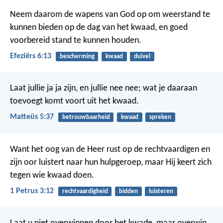
Neem daarom de wapens van God op om weerstand te
kunnen bieden op de dag van het kwaad, en goed
voorbereid stand te kunnen houden.
Efeziërs 6:13
bescherming
kwaad
duivel
Laat jullie ja ja zijn, en jullie nee nee; wat je daaraan
toevoegt komt voort uit het kwaad.
Matteüs 5:37
betrouwbaarheid
kwaad
spreken
Want het oog van de Heer rust op de rechtvaardigen
en
zijn oor luistert naar hun hulpgeroep,
maar Hij keert zich
tegen wie kwaad doen.
1 Petrus 3:12
rechtvaardigheid
bidden
luisteren