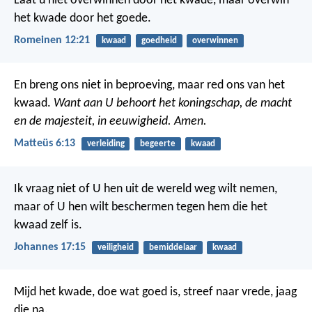
Laat u niet overwinnen door het kwade, maar overwin
het kwade door het goede.
Romeinen 12:21
kwaad
goedheid
overwinnen
En breng ons niet in beproeving,
maar red ons van het
kwaad.
Want aan U behoort het koningschap,
de macht
en de majesteit,
in eeuwigheid. Amen.
Matteüs 6:13
verleiding
begeerte
kwaad
Ik vraag niet of U hen uit de wereld weg wilt nemen,
maar of U hen wilt beschermen tegen hem die het
kwaad zelf is.
Johannes 17:15
veiligheid
bemiddelaar
kwaad
Mijd het kwade, doe wat goed is,
streef naar vrede, jaag
die na.