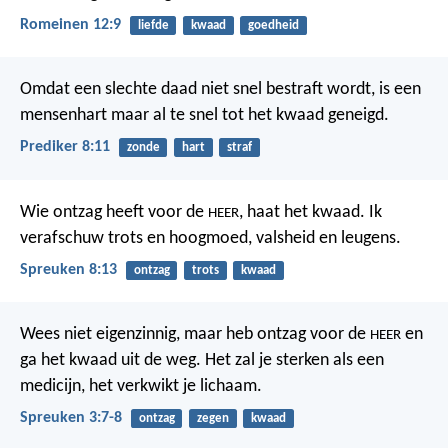
Romeinen 12:9
liefde
kwaad
goedheid
Omdat een slechte daad niet snel bestraft wordt, is een
mensenhart maar al te snel tot het kwaad geneigd.
Prediker 8:11
zonde
hart
straf
Wie ontzag heeft voor de
, haat het kwaad.
Ik
HEER
verafschuw trots en hoogmoed,
valsheid en leugens.
Spreuken 8:13
ontzag
trots
kwaad
Wees niet eigenzinnig,
maar heb ontzag voor de
en
HEER
ga het kwaad uit de weg.
Het zal je sterken als een
medicijn,
het verkwikt je lichaam.
Spreuken 3:7-8
ontzag
zegen
kwaad