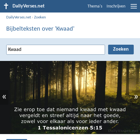
DailyVerses.net
Thema's
Inschrijven
DailyVerses.net
›
Zoeken
Bijbelteksten over 'Kwaad'
«
»