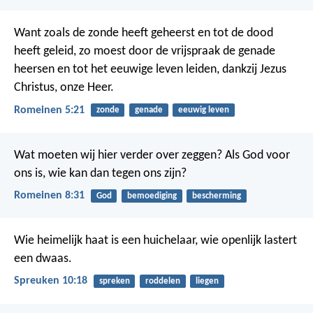
Want zoals de zonde heeft geheerst en tot de dood
heeft geleid, zo moest door de vrijspraak de genade
heersen en tot het eeuwige leven leiden, dankzij Jezus
Christus, onze Heer.
Romeinen 5:21
zonde
genade
eeuwig leven
Wat moeten wij hier verder over zeggen? Als God voor
ons is, wie kan dan tegen ons zijn?
Romeinen 8:31
God
bemoediging
bescherming
Wie heimelijk haat is een huichelaar,
wie openlijk lastert
een dwaas.
Spreuken 10:18
spreken
roddelen
liegen