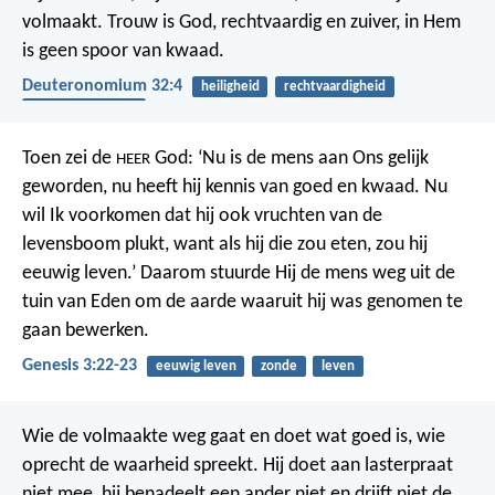
volmaakt.
Trouw is God, rechtvaardig en zuiver,
in Hem
is geen spoor van kwaad.
Deuteronomium 32:4
heiligheid
rechtvaardigheid
betrouwbaarheid
Toen zei de
God: ‘Nu is de mens aan Ons gelijk
HEER
geworden, nu heeft hij kennis van goed en kwaad. Nu
wil Ik voorkomen dat hij ook vruchten van de
levensboom plukt, want als hij die zou eten, zou hij
eeuwig leven.’ Daarom stuurde Hij de mens weg uit de
tuin van Eden om de aarde waaruit hij was genomen te
gaan bewerken.
Genesis 3:22-23
eeuwig leven
zonde
leven
Wie de volmaakte weg gaat en doet wat goed is,
wie
oprecht de waarheid spreekt.
Hij doet aan lasterpraat
niet mee,
hij benadeelt een ander niet
en drijft niet de