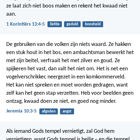
ze laat zich niet boos maken en rekent het kwaad niet
aan.
1 Korintiërs 13:4-5
liefde
geduld
boosheid
De gebruiken van die volken zijn niets waard.
Ze hakken
een stuk hout in het bos,
een ambachtsman bewerkt het
met zijn beitel,
verfraait het met zilver en goud.
Ze
spijkeren het vast, dan valt het niet om.
Het is net een
vogelverschrikker,
neergezet in een komkommerveld.
Het kan niet spreken
en moet worden gedragen,
want
zelf kan het geen stap verzetten.
Heb voor beelden geen
ontzag,
kwaad doen ze niet,
en goed nog minder.
Jeremia 10:3-5
afgoden
angst
Als iemand Gods tempel vernietigt, zal God hem
vernietigen, want Gods tempel is heilig – en die tempel