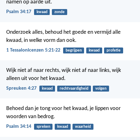
namen op aarde uit.
Psalm 34:17
kwaad
zonde
Onderzoek alles, behoud het goede en vermijd alle
kwaad, in welke vorm dan ook.
1 Tessalonicenzen 5:21-22
begrijpen
kwaad
profetie
Wijk niet af naar rechts, wijk niet af naar links,
wijk
alleen uit voor het kwaad.
Spreuken 4:27
kwaad
rechtvaardigheid
volgen
Behoed dan je tong voor het kwaad,
je lippen voor
woorden van bedrog.
Psalm 34:14
spreken
kwaad
waarheid