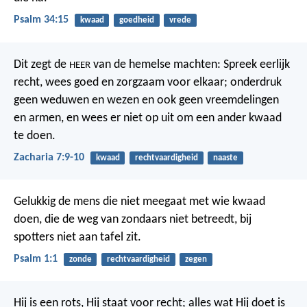
Psalm 34:15
kwaad
goedheid
vrede
Dit zegt de
van de hemelse machten: Spreek eerlijk
HEER
recht, wees goed en zorgzaam voor elkaar; onderdruk
geen weduwen en wezen en ook geen vreemdelingen
en armen, en wees er niet op uit om een ander kwaad
te doen.
Zacharia 7:9-10
kwaad
rechtvaardigheid
naaste
Gelukkig de mens
die niet meegaat met wie kwaad
doen,
die de weg van zondaars niet betreedt,
bij
spotters niet aan tafel zit.
Psalm 1:1
zonde
rechtvaardigheid
zegen
Hij is een rots, Hij staat voor recht;
alles wat Hij doet is