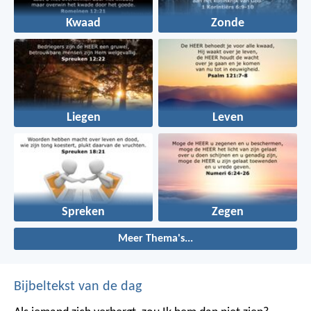
Kwaad
Zonde
Liegen
Leven
Spreken
Zegen
Meer Thema's...
Bijbeltekst van de dag