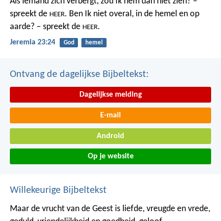
Als iemand zich verbergt,
zou Ik hem dan niet zien? –
spreekt de
.
Ben Ik niet overal,
in de hemel en op
HEER
aarde? – spreekt de
.
HEER
Jeremia 23:24
God
hemel
Ontvang de dagelijkse Bijbeltekst:
Dagelijkse melding
E-mail
Android
Op je website
Willekeurige Bijbeltekst
Maar de vrucht van de Geest is liefde, vreugde en vrede,