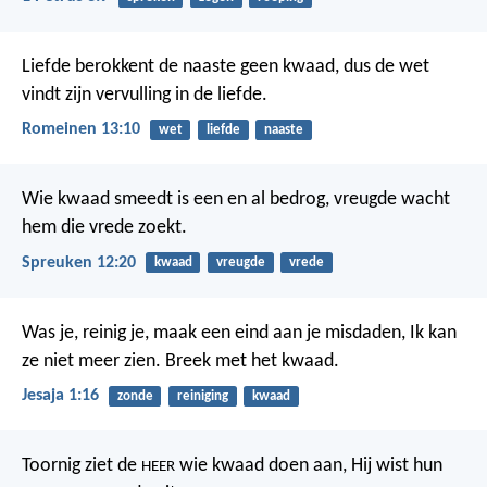
Liefde berokkent de naaste geen kwaad, dus de wet
vindt zijn vervulling in de liefde.
Romeinen 13:10
wet
liefde
naaste
Wie kwaad smeedt is een en al bedrog,
vreugde wacht
hem die vrede zoekt.
Spreuken 12:20
kwaad
vreugde
vrede
Was je, reinig je,
maak een eind aan je misdaden,
Ik kan
ze niet meer zien.
Breek met het kwaad.
Jesaja 1:16
zonde
reiniging
kwaad
Toornig ziet de
wie kwaad doen aan,
Hij wist hun
HEER