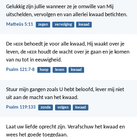
Gelukkig zijn jullie wanneer ze je omwille van Mij
uitschelden, vervolgen en van allerlei kwaad betichten.
Matteüs 5:11
zegen
vervolging
kwaad
De
behoedt je voor alle kwaad,
Hij waakt over je
HEER
leven,
de
houdt de wacht
over je gaan en je komen
HEER
van nu tot in eeuwigheid.
Psalm 121:7-8
hoop
leven
kwaad
Stuur mijn gangen zoals U hebt beloofd,
lever mij niet
uit aan de macht van het kwaad.
Psalm 119:133
zonde
volgen
kwaad
Laat uw liefde oprecht zijn. Verafschuw het kwaad en
wees het goede toegedaan.