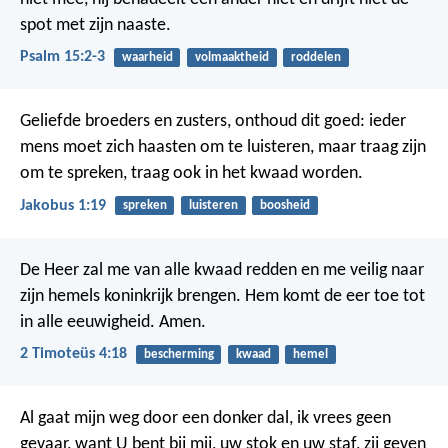
spot met zijn naaste.
Psalm 15:2-3
waarheid
volmaaktheid
roddelen
Geliefde broeders en zusters, onthoud dit goed: ieder
mens moet zich haasten om te luisteren, maar traag zijn
om te spreken, traag ook in het kwaad worden.
Jakobus 1:19
spreken
luisteren
boosheid
De Heer zal me van alle kwaad redden en me veilig naar
zijn hemels koninkrijk brengen. Hem komt de eer toe tot
in alle eeuwigheid. Amen.
2 Timoteüs 4:18
bescherming
kwaad
hemel
Al gaat mijn weg
door een donker dal,
ik vrees geen
gevaar,
want U bent bij mij,
uw stok en uw staf,
zij geven