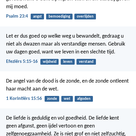
mij moed.
Psalm 23:4
angst
bemoediging
overlijden
Let er dus goed op welke weg u bewandelt, gedraag u
niet als dwazen maar als verstandige mensen. Gebruik
uw dagen goed, want we leven in een slechte tijd.
Efeziërs 5:15-16
wijsheid
leven
verstand
De angel van de dood is de zonde, en de zonde ontleent
haar macht aan de wet.
1 Korintiërs 15:56
zonde
wet
afgoden
De liefde is geduldig en vol goedheid. De liefde kent
geen afgunst, geen ijdel vertoon en geen
zelfgenoegzaamheid. Ze is niet grof en niet zelfzuchtig,