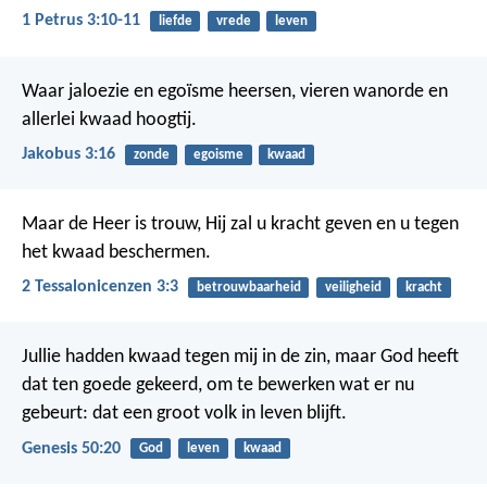
1 Petrus 3:10-11
liefde
vrede
leven
Waar jaloezie en egoïsme heersen, vieren wanorde en
allerlei kwaad hoogtij.
Jakobus 3:16
zonde
egoisme
kwaad
Maar de Heer is trouw, Hij zal u kracht geven en u tegen
het kwaad beschermen.
2 Tessalonicenzen 3:3
betrouwbaarheid
veiligheid
kracht
Jullie hadden kwaad tegen mij in de zin, maar God heeft
dat ten goede gekeerd, om te bewerken wat er nu
gebeurt: dat een groot volk in leven blijft.
Genesis 50:20
God
leven
kwaad