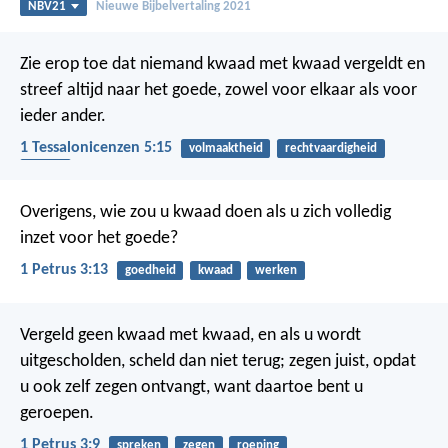
NBV21
Nieuwe Bijbelvertaling 2021
Zie erop toe dat niemand kwaad met kwaad vergeldt en
streef altijd naar het goede, zowel voor elkaar als voor
ieder ander.
1 Tessalonicenzen 5:15
volmaaktheid
rechtvaardigheid
kwaad
Overigens, wie zou u kwaad doen als u zich volledig
inzet voor het goede?
1 Petrus 3:13
goedheid
kwaad
werken
Vergeld geen kwaad met kwaad, en als u wordt
uitgescholden, scheld dan niet terug; zegen juist, opdat
u ook zelf zegen ontvangt, want daartoe bent u
geroepen.
1 Petrus 3:9
spreken
zegen
roeping