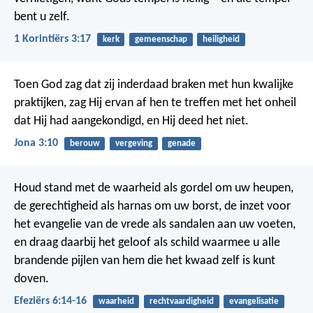
bent u zelf.
1 Korintiërs 3:17
kerk
gemeenschap
heiligheid
Toen God zag dat zij inderdaad braken met hun kwalijke
praktijken, zag Hij ervan af hen te treffen met het onheil
dat Hij had aangekondigd, en Hij deed het niet.
Jona 3:10
berouw
vergeving
genade
Houd stand met de waarheid als gordel om uw heupen,
de gerechtigheid als harnas om uw borst, de inzet voor
het evangelie van de vrede als sandalen aan uw voeten,
en draag daarbij het geloof als schild waarmee u alle
brandende pijlen van hem die het kwaad zelf is kunt
doven.
Efeziërs 6:14-16
waarheid
rechtvaardigheid
evangelisatie