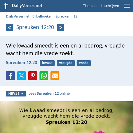
DailyVerses.net
Thema's
Inschrijven
DailyVerses.net
›
Bijbelboeken
›
Spreuken
›
12
Spreuken 12:20
Wie kwaad smeedt is een en al bedrog,
vreugde
wacht hem die vrede zoekt.
Spreuken 12:20
kwaad
vreugde
vrede
Lees
Spreuken 12
online
NBV21