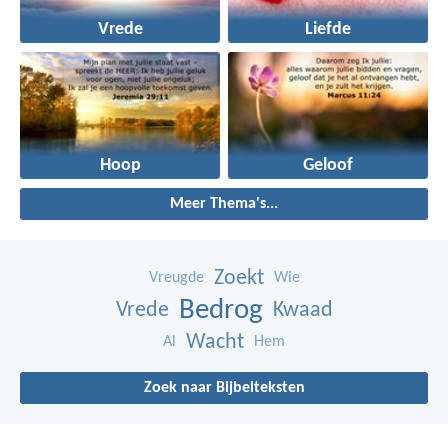
Vrede
Liefde
Hoop
Geloof
Meer Thema's...
Zoekt
Vreugde
Wie
Bedrog
Vrede
Kwaad
Wacht
Al
Hem
Zoek naar Bijbelteksten