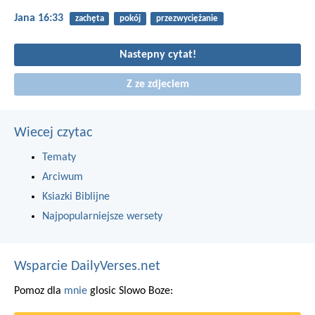
Jana 16:33
zachęta
pokój
przezwyciężanie
Nastepny cytat!
Z ze zdjeciem
Wiecej czytac
Tematy
Arciwum
Ksiazki Biblijne
Najpopularniejsze wersety
Wsparcie DailyVerses.net
Pomoz dla
mnie
glosic Slowo Boze: