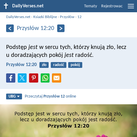
DailyVerses.net
Tematy
Rejestrowac
DailyVerses.net
›
Ksiazki Biblijne
›
Przysłów
›
12
Przysłów 12:20
Podstęp
jest
w sercu tych, którzy knują zło,
lecz
u doradzających pokój
jest
radość.
Przysłów 12:20
zło
radość
pokój
Przeczytaj
Przysłów 12
online
UBG