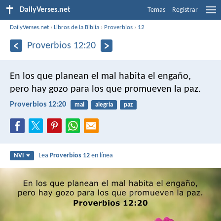
DailyVerses.net
Temas
Registrar
DailyVerses.net
›
Libros de la Biblia
›
Proverbios
›
12
Proverbios 12:20
En los que planean el mal habita el engaño,
pero hay gozo para los que promueven la paz.
Proverbios 12:20
mal
alegría
paz
Lea
Proverbios 12
en línea
NVI