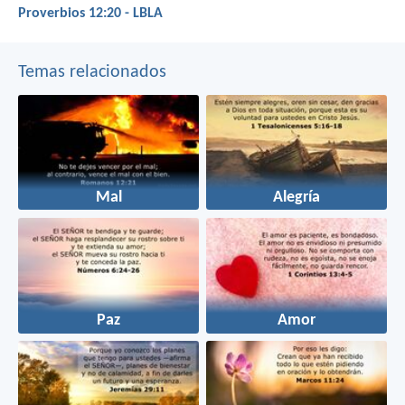
Proverbios 12:20 - LBLA
Temas relacionados
Mal
Alegría
Paz
Amor