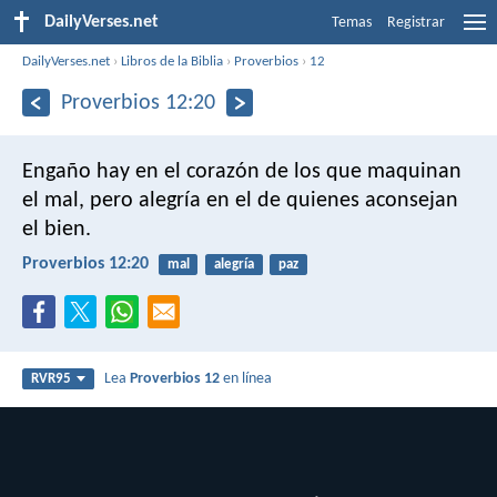
DailyVerses.net
Temas
Registrar
DailyVerses.net
›
Libros de la Biblia
›
Proverbios
›
12
Proverbios 12:20
Engaño hay en el corazón de los que maquinan
el mal,
pero alegría en el de quienes aconsejan
el bien.
Proverbios 12:20
mal
alegría
paz
Lea
Proverbios 12
en línea
RVR95