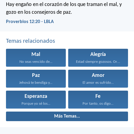
Hay engaño en el corazón de los que traman el mal,
y
gozo en los consejeros de paz.
Proverbios 12:20 - LBLA
Temas relacionados
Mal
Alegría
No seas vencido de...
Estad siempre gozosos. Orad...
Paz
Amor
Jehová te bendiga y...
El amor es sufrido...
Esperanza
Fe
Porque yo sé los...
Por tanto, os digo...
Más Temas...