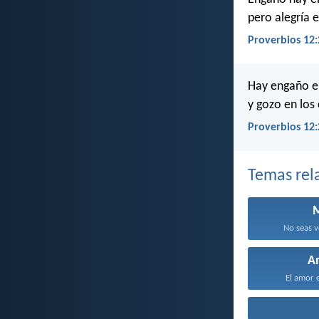
pero alegría 
Proverbios 12:
Hay engaño en
y gozo en los
Proverbios 12:
Temas rel
No seas v
A
El amor e