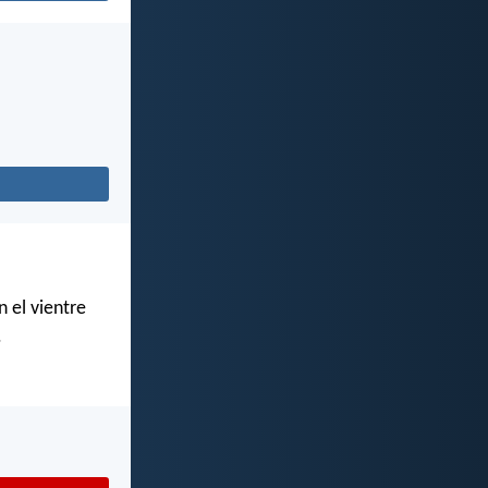
 el vientre
.