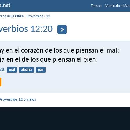
s.net
Temas
Versículo al Az
bros de la Biblia
›
Proverbios
›
12
verbios 12:20
 en el corazón de los que piensan el mal;
ía en el de los que piensan el bien.
20
mal
alegría
paz
Proverbios 12
en línea