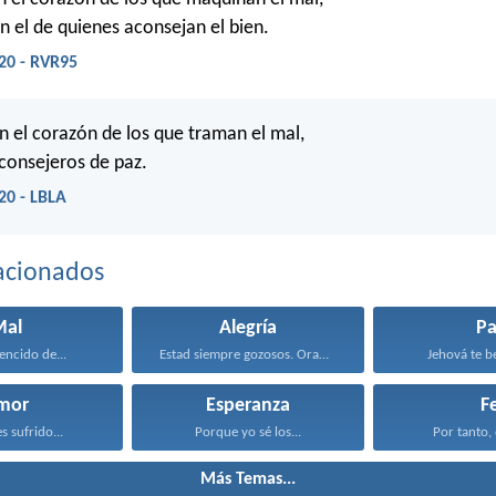
en el de quienes aconsejan el bien.
20 - RVR95
 el corazón de los que traman el mal,
 consejeros de paz.
20 - LBLA
acionados
Mal
Alegría
Pa
encido de...
Estad siempre gozosos. Orad...
Jehová te be
mor
Esperanza
F
s sufrido...
Porque yo sé los...
Por tanto, 
Más Temas...