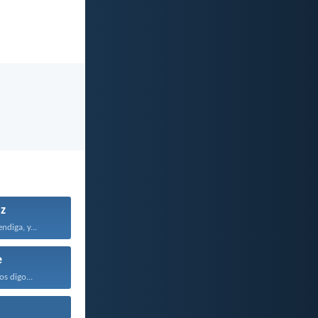
z
ndiga, y...
e
os digo...