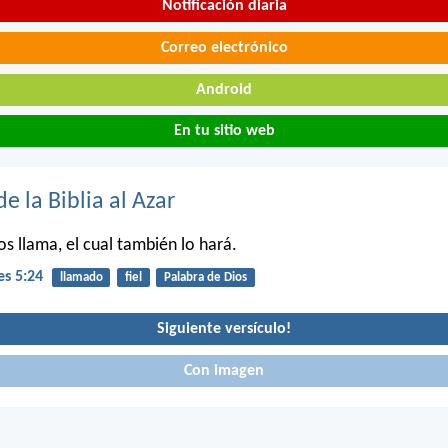
Notificación diaria
Correo electrónico
Android
En tu sitio web
de la Biblia al Azar
 os llama, el cual también lo hará.
es 5:24
llamado
fiel
Palabra de Dios
Siguiente versículo!
Con imagen