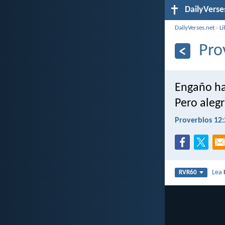
DailyVerse
DailyVerses.net
›
Li
Pro
Engaño hay
Pero alegr
Proverbios 12:
Lea
RVR60