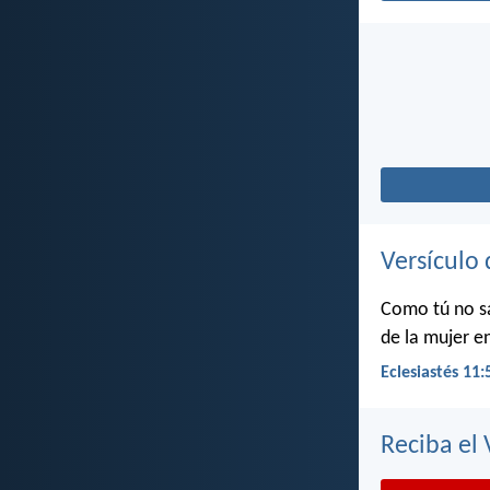
Versículo 
Como tú no sa
de la mujer en
Eclesiastés 11:
Reciba el 